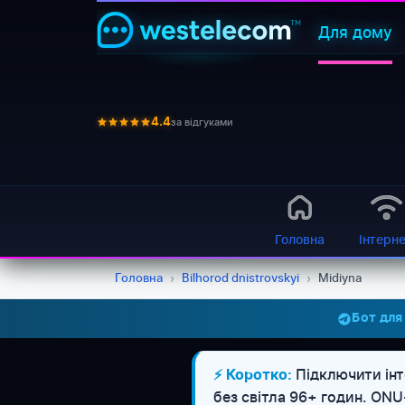
Для дому
за відгуками
4.4
Головна
Інтерн
Головна
›
Bilhorod dnistrovskyi
›
Midiyna
Бот для
Підключити інт
⚡ Коротко:
без світла 96+ годин. ON