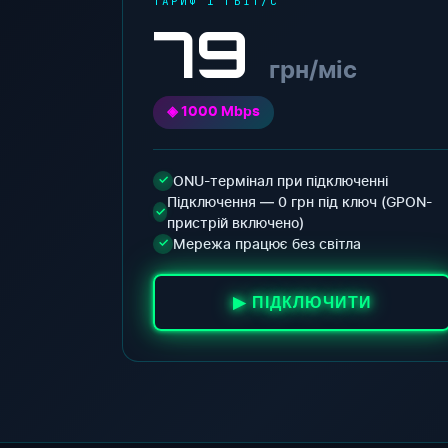
ТАРИФ 1 ГБІТ/С
79
грн/міс
◈ 1000 Mbps
ONU-термінал при підключенні
✓
Підключення — 0 грн під ключ (GPON-
✓
пристрій включено)
Мережа працює без світла
✓
▶ ПІДКЛЮЧИТИ