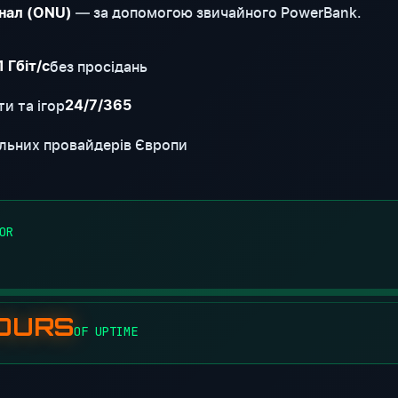
— за допомогою звичайного PowerBank.
нал (ONU)
без просідань
1 Гбіт/с
и та ігор
24/7/365
льних провайдерів Європи
OR
HOURS
OF UPTIME