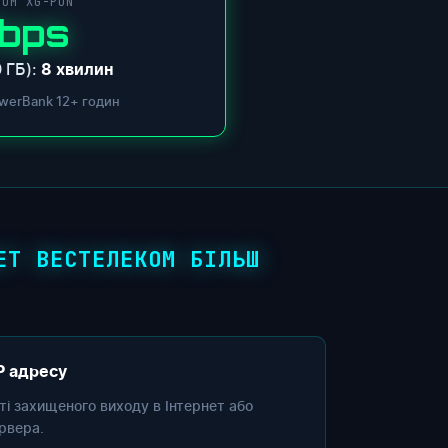
COM XG-PON
Gbps
 ГБ):
8 хвилин
werBank 12+ годин
ЕТ ВЕСТЕЛЕКОМ БІЛЬШ
P адресу
сті захищеного виходу в Інтернет або
рвера.