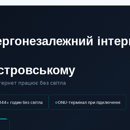
ргонезалежний інтер
істровському
ернет працює без світла
◇
144+ годин без світла
ONU-термінал при підключенні