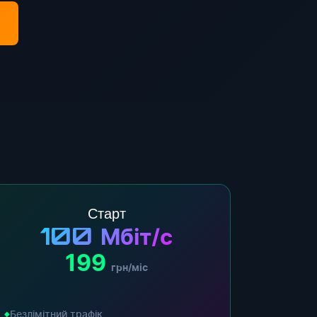
Старт
100
Мбіт/с
199
грн/міс
Безлімітний трафік