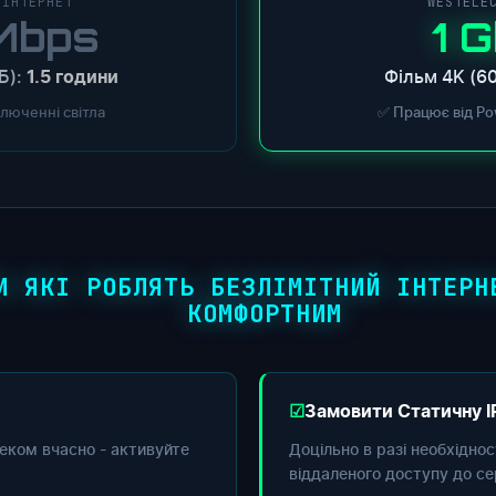
 ІНТЕРНЕТ
WESTELE
Mbps
1 
Б):
Фільм 4K (60
1.5 години
ключенні світла
✅ Працює від Po
И ЯКІ РОБЛЯТЬ БЕЗЛІМІТНИЙ ІНТЕРН
КОМФОРТНИМ
Замовити Статичну I
еком вчасно - активуйте
Доцільно в разі необхідно
віддаленого доступу до се