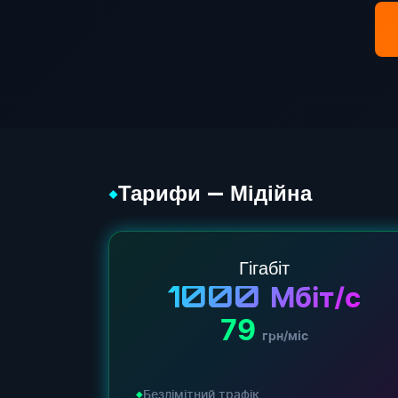
Тарифи — Мідійна
◆
Гігабіт
1000
Мбіт/с
79
грн/міс
Безлімітний трафік