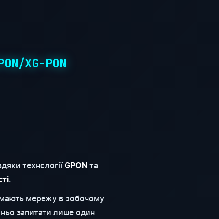
PON/XG-PON
вдяки технології
та
GPON
.
сті
римають мережу в робочому
тньо запитати лише один