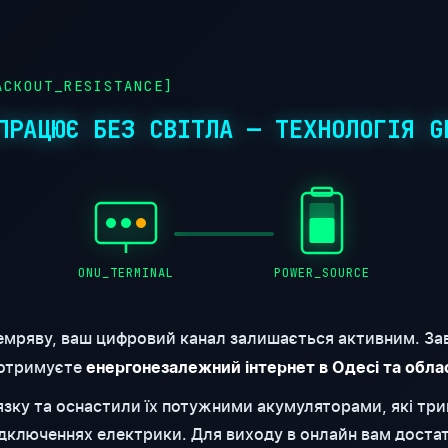
CKOUT_RESISTANCE]
ПРАЦЮЄ БЕЗ СВІТЛА — ТЕХНОЛОГІЯ G
ONU_TERMINAL
POWER_SOURCE
емряву, ваш цифровий канал залишається активним. За
 отримуєте
енергонезалежний інтернет в Одесі та обла
'язку та оснастили їх потужними акумуляторами, які т
відключеннях електрики. Для виходу в онлайн вам доста