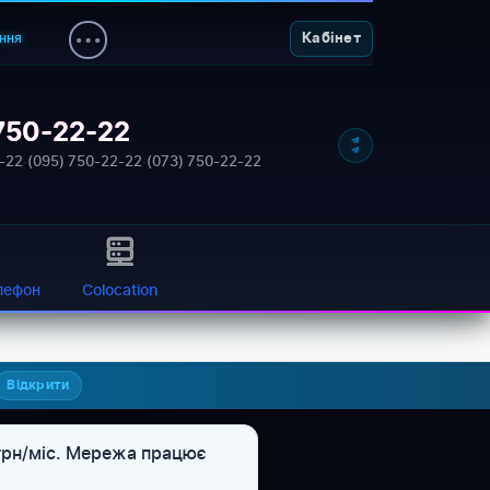
ння
Кабінет
750-22-22
NETWORK_STATUS: ONLINE
-22
·
(095) 750-22-22
·
(073) 750-22-22
лефон
Colocation
Відкрити
 грн/міс. Мережа працює