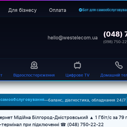
Для бізнесу
Оплата
Бот для самообслуговува
(048) 
hello@westelecom.ua
(098) 750-22
ет
Відеоспостереження
Цифрове TV
Домашній те
—
баланс, діагностика, обладнання 24/7
 самообслуговування
ернет Мідійна Білгород-Дністровський ▲ 1 Гбіт/с за 79
U-термінал при підключенні ☎ (048) 750-22-22