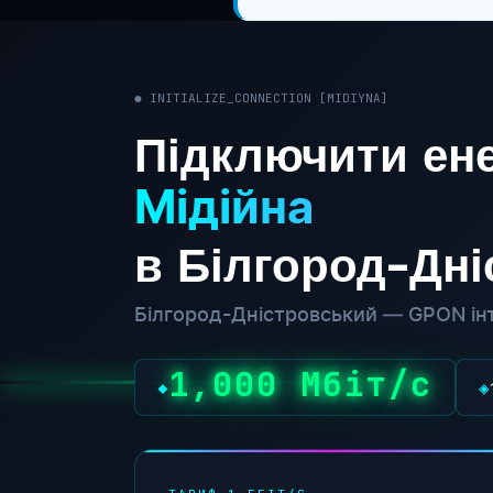
● INITIALIZE_CONNECTION [MIDIYNA]
Підключити ене
Мідійна
в Білгород-Дн
Білгород-Дністровський — GPON інт
1,000 Мбіт/с
◆
◈