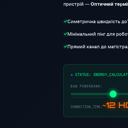
пристрій —
Оптичний термі
Симетрична швидкість до
✓
Мінімальний пінг для робот
✓
Прямий канал до магістра
✓
●
STATUS: ENERGY_CALCULAT
ВАШ POWERBANK:
~12 
CONNECTION_TIME: