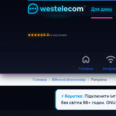
Для дому
за відгуками
4.4
Головна
Інтерн
Головна
›
Bilhorod dnistrovskyi
›
Pamyatna
Підключити інт
⚡ Коротко:
без світла 96+ годин. ON