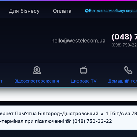
Для бізнесу
Оплата
Бот для самообслуговува
(048) 
hello@westelecom.ua
(098) 750-22
ет
Відеоспостереження
Цифрове TV
Домашній те
ернет Пам'ятна Білгород-Дністровський ▲ 1 Гбіт/с за 7
U-термінал при підключенні ☎ (048) 750-22-22