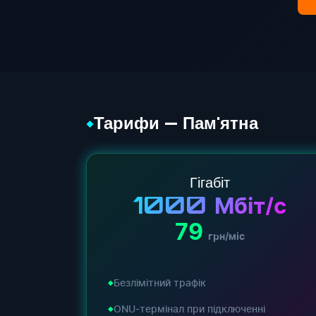
Тарифи — Пам'ятна
◆
Гігабіт
1000
Мбіт/с
79
грн/міс
Безлімітний трафік
ONU-термінал при підключенні