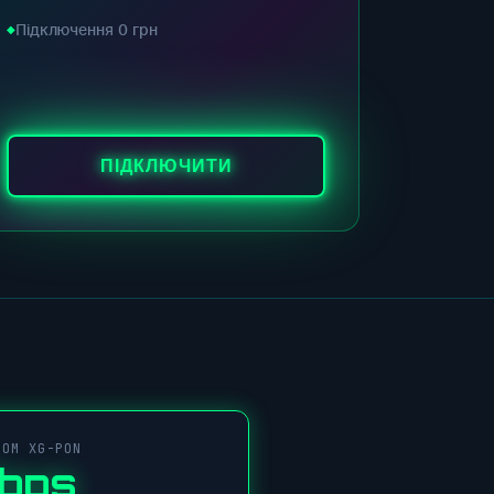
Підключення 0 грн
ПІДКЛЮЧИТИ
COM XG-PON
Gbps