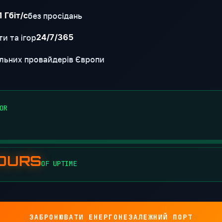
без просідань
1 Гбіт/с
и та ігор
24/7/365
льних провайдерів Європи
OR
HOURS
OF UPTIME
ЗАБРОНЮВАТИ ЕНЕРГОНЕЗАЛЕЖНИЙ ПОРТ