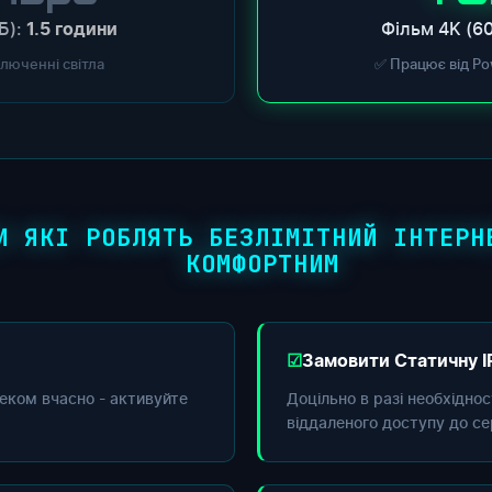
Б):
Фільм 4K (60
1.5 години
ключенні світла
✅ Працює від Po
И ЯКІ РОБЛЯТЬ БЕЗЛІМІТНИЙ ІНТЕРН
КОМФОРТНИМ
Замовити Статичну I
еком вчасно - активуйте
Доцільно в разі необхідно
віддаленого доступу до се