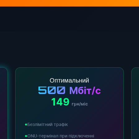
Оптимальний
500
Мбіт/с
149
грн/міс
Безлімітний трафік
ONU-термінал при підключенні