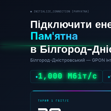
● INITIALIZE_CONNECTION [PAMYATNA]
Підключити ене
Пам'ятна
в Білгород-Дн
Білгород-Дністровський — GPON інт
1,000 Мбіт/с
◆
◈
ТАРИФ 1 ГБІТ/С