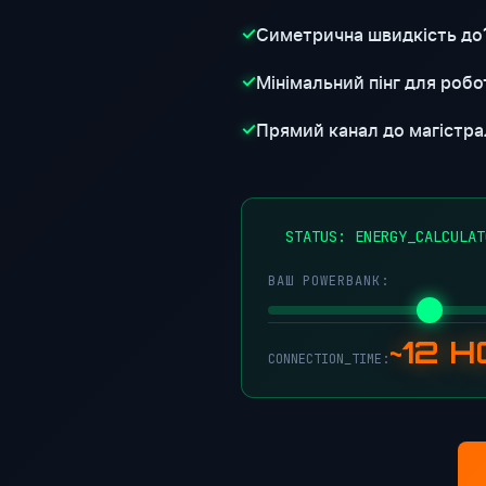
Симетрична швидкість до
✓
Мінімальний пінг для робот
✓
Прямий канал до магістра
✓
●
STATUS: ENERGY_CALCULAT
ВАШ POWERBANK:
~12 
CONNECTION_TIME: