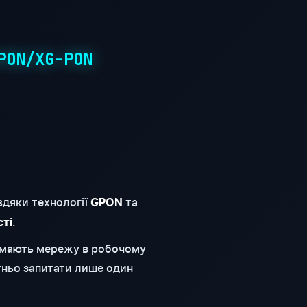
PON/XG-PON
вдяки технології
та
GPON
.
сті
римають мережу в робочому
тньо запитати лише один