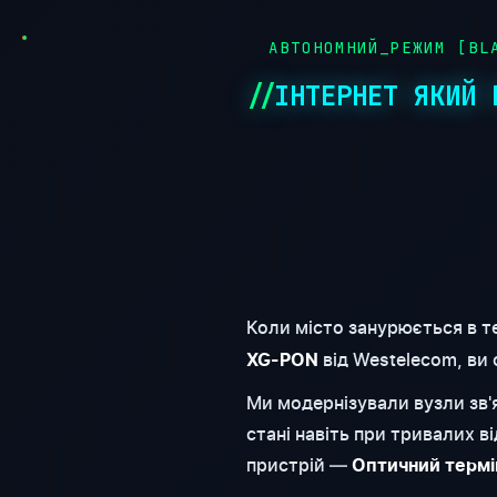
●
АВТОНОМНИЙ_РЕЖИМ [BLA
ІНТЕРНЕТ ЯКИЙ 
Коли місто занурюється в т
від Westelecom, ви
XG-PON
Ми модернізували вузли зв
стані навіть при тривалих 
пристрій —
Оптичний термі