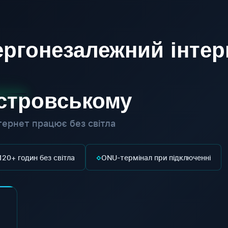
ргонезалежний інтер
істровському
ернет працює без світла
◇
120+ годин без світла
ONU-термінал при підключенні