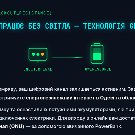
CKOUT_RESISTANCE]
ПРАЦЮЄ БЕЗ СВІТЛА — ТЕХНОЛОГІЯ G
ONU_TERMINAL
POWER_SOURCE
емряву, ваш цифровий канал залишається активним. За
 отримуєте
енергонезалежний інтернет в Одесі та обла
'язку та оснастили їх потужними акумуляторами, які т
відключеннях електрики. Для виходу в онлайн вам доста
— за допомогою звичайного PowerBank.
нал (ONU)