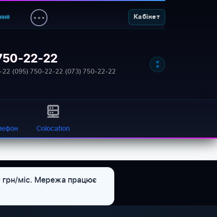
ння
Кабінет
750-22-22
NETWORK_STATUS: ONLINE
-22
·
(095) 750-22-22
·
(073) 750-22-22
лефон
Colocation
9 грн/міс. Мережа працює