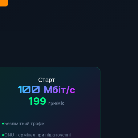
Старт
100
Мбіт/с
199
грн/міс
Безлімітний трафік
ONU-термінал при підключенні