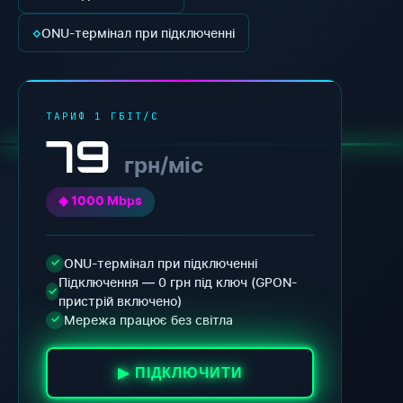
◇
ONU-термінал при підключенні
ТАРИФ 1 ГБІТ/С
79
грн/міс
◈ 1000 Mbps
ONU-термінал при підключенні
✓
Підключення — 0 грн під ключ (GPON-
✓
пристрій включено)
Мережа працює без світла
✓
▶ ПІДКЛЮЧИТИ