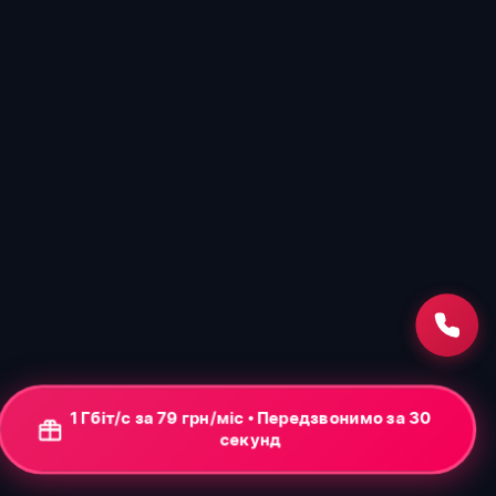
1 Гбіт/с за 79 грн/міс • Передзвонимо за 30
секунд