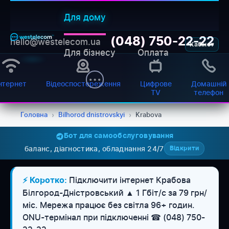
Для дому
(048) 750-22-22
hello@westelecom.ua
Кабінет
Для бізнесу
Оплата
нтернет
Відеоспостереження
Цифрове
Домашній
TV
телефон
Головна
›
Bilhorod dnistrovskyi
›
Krabova
Бот для самообслуговування
баланс, діагностика, обладнання 24/7
Відкрити
Підключити інтернет Крабова
⚡ Коротко:
Білгород-Дністровський ▲ 1 Гбіт/с за 79 грн/
міс. Мережа працює без світла 96+ годин.
WESTELECOM
Онлайн-підтримка
ONU-термінал при підключенні ☎ (048) 750-