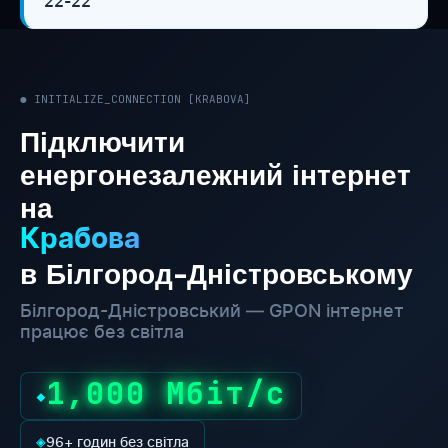
22-22
● INITIALIZE_CONNECTION [KRABOVA]
Підключити
енергонезалежний інтернет
на
Крабова
в Білгород-Дністровському
Білгород-Дністровський — GPON інтернет
працює без світла
1,000 Мбіт/с
◆
◈
96+ годин без світла