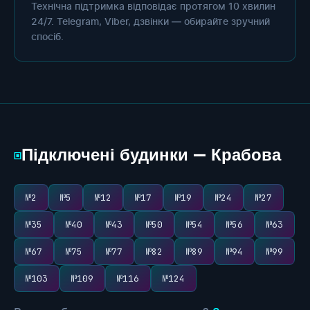
Технічна підтримка відповідає протягом 10 хвилин
24/7. Telegram, Viber, дзвінки — обирайте зручний
спосіб.
Підключені будинки — Крабова
▣
№2
№5
№12
№17
№19
№24
№27
№35
№40
№43
№50
№54
№56
№63
№67
№75
№77
№82
№89
№94
№99
№103
№109
№116
№124