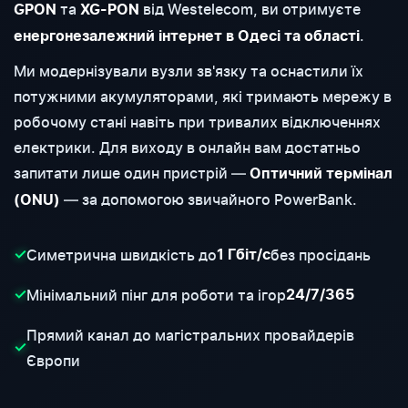
та
від Westelecom, ви отримуєте
GPON
XG-PON
.
енергонезалежний інтернет в Одесі та області
Ми модернізували вузли зв'язку та оснастили їх
потужними акумуляторами, які тримають мережу в
робочому стані навіть при тривалих відключеннях
електрики. Для виходу в онлайн вам достатньо
запитати лише один пристрій —
Оптичний термінал
— за допомогою звичайного PowerBank.
(ONU)
Симетрична швидкість до
без просідань
✓
1 Гбіт/с
Мінімальний пінг для роботи та ігор
✓
24/7/365
Прямий канал до магістральних провайдерів
✓
Європи