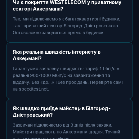
Чи є покриття WESTELECOM у приватному
секторі Аккермана?
Так, ми підключаємо як багатоквартирні будинки,
так і приватний сектор Білгород-Дністровського.
Оптоволокно заводиться прямо в будинок.
Яка реальна швидкість інтернету в
Аккермані?
Гарантуємо заявлену швидкість: тариф 1 Гбіт/с =
реальні 900-1000 Мбіт/с на завантаження та
віддачу. Без «до...» і без просідань. Перевірте самі
на speedtest.net.
Як швидко приїде майстер в Білгород-
Дністровський?
Зазвичай підключаємо від 3 днів після заявки.
Майстри працюють по Аккерману щодня. Точний
час узгодимо по телефону.