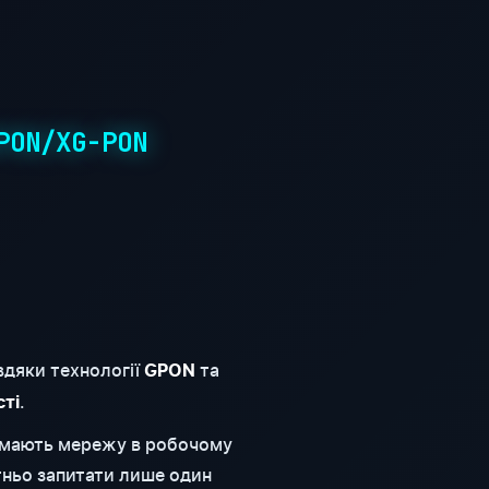
PON/XG-PON
вдяки технології
та
GPON
.
сті
римають мережу в робочому
тньо запитати лише один