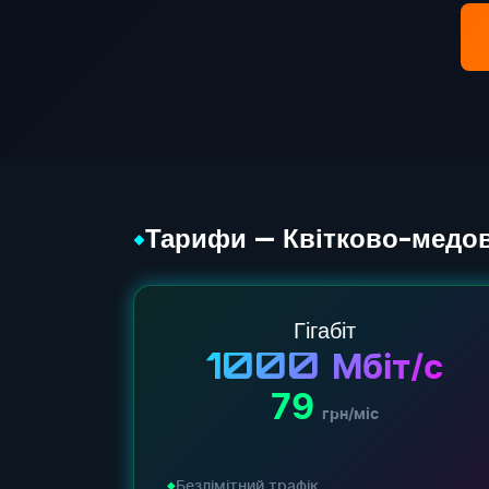
Тарифи — Квітково-медо
◆
Гігабіт
1000
Мбіт/с
79
грн/міс
Безлімітний трафік