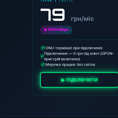
ТАРИФ 1 ГБІТ/С
79
грн/міс
◈ 1000 Mbps
ONU-термінал при підключенні
✓
Підключення — 0 грн під ключ (GPON-
✓
пристрій включено)
Мережа працює без світла
✓
▶ ПІДКЛЮЧИТИ