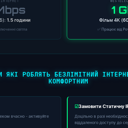
 ІНТЕРНЕТ
WESTELE
Mbps
1 
Б):
Фільм 4K (60
1.5 години
ключенні світла
✅ Працює від Po
И ЯКІ РОБЛЯТЬ БЕЗЛІМІТНИЙ ІНТЕРН
КОМФОРТНИМ
Замовити Статичну I
еком вчасно - активуйте
Доцільно в разі необхідно
віддаленого доступу до се