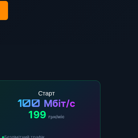
Старт
100
Мбіт/с
199
грн/міс
Безлімітний трафік