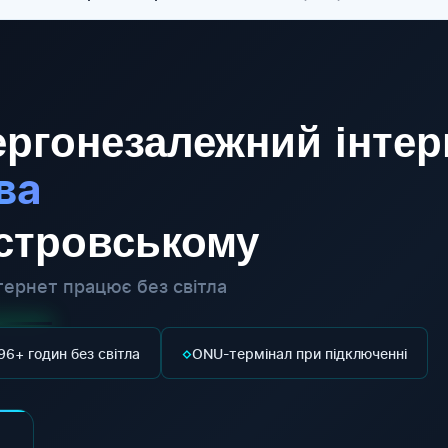
ргонезалежний інтер
ва
істровському
ернет працює без світла
◇
96+ годин без світла
ONU-термінал при підключенні