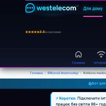
Для дому
за відгуками
4.4
Головна
Інтерн
Головна
›
Bilhorod dnistrovskyi
›
Kvitkovo medo
Бот для
Підключити інт
⚡ Коротко:
працює без світла 96+ го