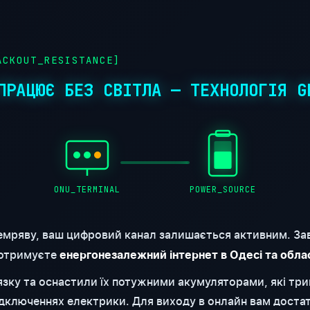
CKOUT_RESISTANCE]
ПРАЦЮЄ БЕЗ СВІТЛА — ТЕХНОЛОГІЯ G
ONU_TERMINAL
POWER_SOURCE
емряву, ваш цифровий канал залишається активним. За
 отримуєте
енергонезалежний інтернет в Одесі та обла
'язку та оснастили їх потужними акумуляторами, які т
відключеннях електрики. Для виходу в онлайн вам доста