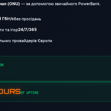
— за допомогою звичайного PowerBank.
нал (ONU)
без просідань
1 Гбіт/с
и та ігор
24/7/365
льних провайдерів Європи
OR
HOURS
OF UPTIME