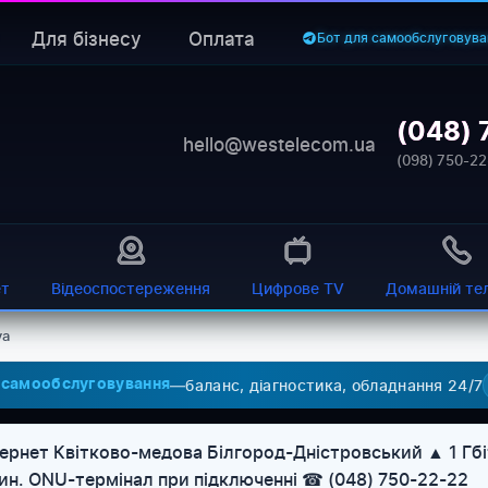
Для бізнесу
Оплата
Бот для самообслуговува
(048) 
hello@westelecom.ua
(098) 750-22
ет
Відеоспостереження
Цифрове TV
Домашній те
va
—
баланс, діагностика, обладнання 24/7
 самообслуговування
ернет Квітково-медова Білгород-Дністровський ▲ 1 Гбіт
дин. ONU-термінал при підключенні ☎ (048) 750-22-22