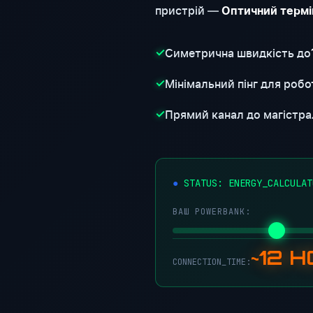
пристрій —
Оптичний термі
Симетрична швидкість до
✓
Мінімальний пінг для робот
✓
Прямий канал до магістра
✓
STATUS: ENERGY_CALCULAT
ВАШ POWERBANK:
~12 
CONNECTION_TIME: