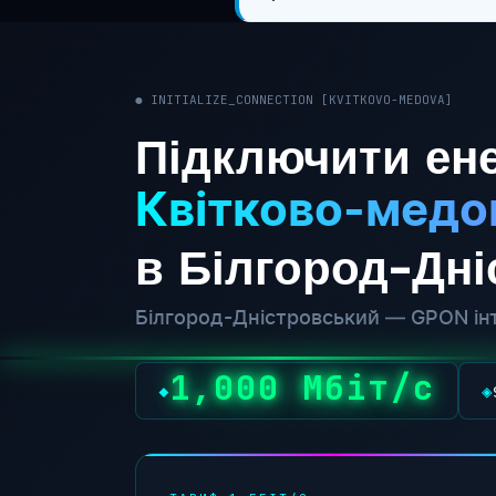
● INITIALIZE_CONNECTION [KVITKOVO-MEDOVA]
Підключити ене
Квітково-медо
в Білгород-Дн
Білгород-Дністровський — GPON інт
1,000 Мбіт/с
◆
◈