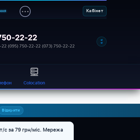
ння
Кабінет
750-22-22
NETWORK_STATUS: ONLINE
-22
·
(095) 750-22-22
·
(073) 750-22-22
лефон
Colocation
Відкрити
/с за 79 грн/міс. Мережа