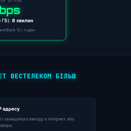
COM XG-PON
Gbps
 ГБ):
8 хвилин
werBank 12+ годин
ЕТ ВЕСТЕЛЕКОМ БІЛЬШ
P адресу
сті захищеного виходу в Інтернет або
рвера.