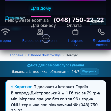
Для дому
(048) 750-22-22
hello@westelecom.ua
Кабінет
Для бізнесу
Оплата
нтернет
Відеоспостереження
Цифрове
Домашній
TV
телефон
Головна
›
Bilhorod dnistrovskyi
›
Heroyiv
Бот для самообслуговування
баланс, діагностика, обладнання 24/7
Відкрити
Підключити інтернет Героїв
⚡ Коротко:
Білгород-Дністровський ▲ 1 Гбіт/с за 79 грн/
міс. Мережа працює без світла 96+ годин.
WESTELECOM
ONU-термінал при підключенні ☎ (048) 750-
Онлайн-підтримка
22-22