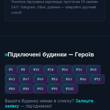
Технічна підтримка відповідає протягом 10 хвилин
24/7. Telegram, Viber, дзвінки — обирайте зручний
спосіб.
Підключені будинки — Героїв
▣
№2
№8
№15
№18
№26
№34
№40
№43
№47
№49
№56
№63
№66
№72
№80
№88
№93
№95
№102
Вашого будинку немає в списку?
Залиште
заявку
— під'єднаємо!