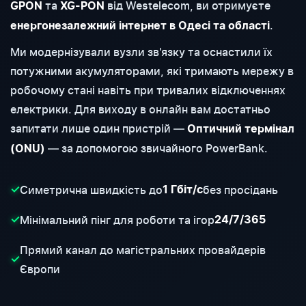
та
від Westelecom, ви отримуєте
GPON
XG-PON
.
енергонезалежний інтернет в Одесі та області
Ми модернізували вузли зв'язку та оснастили їх
потужними акумуляторами, які тримають мережу в
робочому стані навіть при тривалих відключеннях
електрики. Для виходу в онлайн вам достатньо
запитати лише один пристрій —
Оптичний термінал
— за допомогою звичайного PowerBank.
(ONU)
Симетрична швидкість до
без просідань
✓
1 Гбіт/с
Мінімальний пінг для роботи та ігор
✓
24/7/365
Прямий канал до магістральних провайдерів
✓
Європи