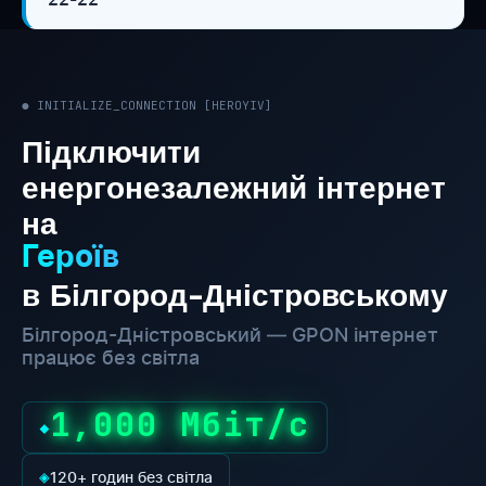
● INITIALIZE_CONNECTION [HEROYIV]
Підключити
енергонезалежний інтернет
на
Героїв
в Білгород-Дністровському
Білгород-Дністровський — GPON інтернет
працює без світла
1,000 Мбіт/с
◆
◈
120+ годин без світла