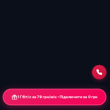
1 Гбіт/с за 79 грн/міс • Підключення від 0 грн
+ ONU-термінал