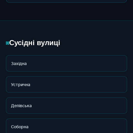
Сусідні вулиці
▣
Західна
Устрична
Депівська
Соборна