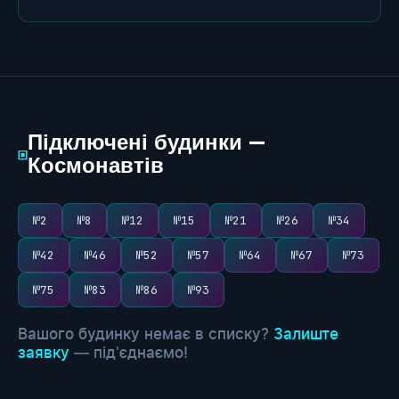
Підключені будинки —
▣
Космонавтів
№2
№8
№12
№15
№21
№26
№34
№42
№46
№52
№57
№64
№67
№73
№75
№83
№86
№93
Вашого будинку немає в списку?
Залиште
заявку
— під'єднаємо!