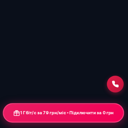
1 Гбіт/с за 79 грн/міс • Підключення від 0 грн
+ ONU-термінал