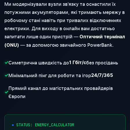
Ми модернізували вузли зв'язку та оснастили їх
потужними акумуляторами, які тримають мережу в
робочому стані навіть при тривалих відключеннях
електрики. Для виходу в онлайн вам достатньо
запитати лише один пристрій —
Оптичний термінал
— за допомогою звичайного PowerBank.
(ONU)
Симетрична швидкість до
без просідань
✓
1 Гбіт/с
Мінімальний пінг для роботи та ігор
✓
24/7/365
Прямий канал до магістральних провайдерів
✓
Європи
●
STATUS: ENERGY_CALCULATOR