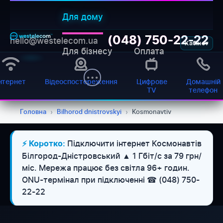
Для дому
(048) 750-22-22
hello@westelecom.ua
Кабінет
Для бізнесу
Оплата
нтернет
Відеоспостереження
Цифрове
Домашній
TV
телефон
Головна
›
Bilhorod dnistrovskyi
›
Kosmonavtiv
Підключити інтернет Космонавтів
⚡ Коротко:
Білгород-Дністровський ▲ 1 Гбіт/с за 79 грн/
міс. Мережа працює без світла 96+ годин.
ONU-термінал при підключенні ☎ (048) 750-
22-22
WESTELECOM
Онлайн-підтримка