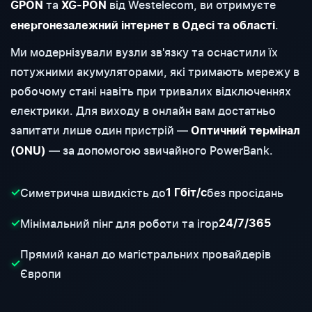
та
від Westelecom, ви отримуєте
GPON
XG-PON
.
енергонезалежний інтернет в Одесі та області
Ми модернізували вузли зв'язку та оснастили їх
потужними акумуляторами, які тримають мережу в
робочому стані навіть при тривалих відключеннях
електрики. Для виходу в онлайн вам достатньо
запитати лише один пристрій —
Оптичний термінал
— за допомогою звичайного PowerBank.
(ONU)
Симетрична швидкість до
без просідань
✓
1 Гбіт/с
Мінімальний пінг для роботи та ігор
✓
24/7/365
Прямий канал до магістральних провайдерів
✓
Європи