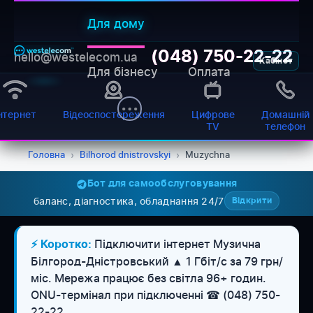
Для дому
(048) 750-22-22
hello@westelecom.ua
Кабінет
Для бізнесу
Оплата
нтернет
Відеоспостереження
Цифрове
Домашній
TV
телефон
Головна
›
Bilhorod dnistrovskyi
›
Muzychna
Бот для самообслуговування
баланс, діагностика, обладнання 24/7
Відкрити
Підключити інтернет Музична
⚡ Коротко:
Білгород-Дністровський ▲ 1 Гбіт/с за 79 грн/
міс. Мережа працює без світла 96+ годин.
WESTELECOM
ONU-термінал при підключенні ☎ (048) 750-
Онлайн-підтримка
22-22