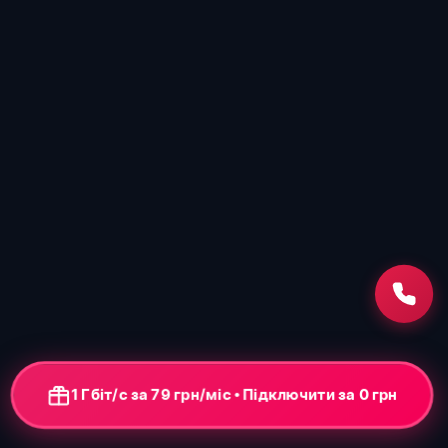
1 Гбіт/с за 79 грн/міс • Підключення від 0 грн
+ ONU-термінал