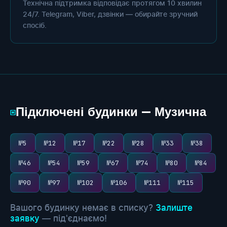
Технічна підтримка відповідає протягом 10 хвилин
24/7. Telegram, Viber, дзвінки — обирайте зручний
спосіб.
Підключені будинки — Музична
▣
№5
№12
№17
№22
№28
№33
№38
№46
№54
№59
№67
№74
№80
№84
№90
№97
№102
№106
№111
№115
Вашого будинку немає в списку?
Залиште
заявку
— під'єднаємо!