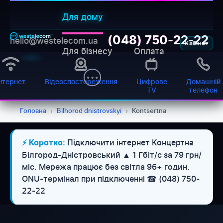
Для дому
(048) 750-22-22
hello@westelecom.ua
Кабінет
Для бізнесу
Оплата
нтернет
Відеоспостереження
Цифрове
Домашній
TV
телефон
Головна
›
Bilhorod dnistrovskyi
›
Kontsertna
Підключити інтернет Концертна
⚡ Коротко:
Білгород-Дністровський ▲ 1 Гбіт/с за 79 грн/
міс. Мережа працює без світла 96+ годин.
ONU-термінал при підключенні ☎ (048) 750-
22-22
WESTELECOM
Онлайн-підтримка