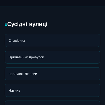
Сусідні вулиці
▣
Стадіонна
Причальний провулок
провулок Лісовий
Чаєчна