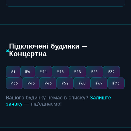
Підключені будинки —
▣
Концертна
№1
№6
№11
№18
№23
№28
№32
№36
№43
№46
№52
№60
№67
№73
Вашого будинку немає в списку?
Залиште
заявку
— під'єднаємо!