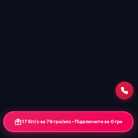
1 Гбіт/с за 79 грн/міс • Підключення від 0 грн
+ ONU-термінал