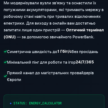
Ми модернізували вузли зв'язку та оснастили їх
потужними акумуляторами, які тримають мережу в
робочому стані навіть при тривалих відключеннях
електрики. Для виходу в онлайн вам достатньо
запитати лише один пристрій —
Оптичний термінал
— за допомогою звичайного PowerBank.
(ONU)
Симетрична швидкість до
без просідань
✓
1 Гбіт/с
Мінімальний пінг для роботи та ігор
✓
24/7/365
Прямий канал до магістральних провайдерів
✓
Європи
●
STATUS: ENERGY_CALCULATOR