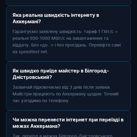
Яка реальна швидкість інтернету в
Аккермані?
Гарантуємо заявлену швидкість: тариф 1 Гбіт/с =
реальні 900-1000 Мбіт/с на завантаження та
віддачу. Без «до...» і без просідань. Перевірте самі
на speedtest.net.
Як швидко приїде майстер в Білгород-
Дністровський?
Зазвичай підключаємо від 3 днів після заявки.
Майстри працюють по Аккерману щодня. Точний
час узгодимо по телефону.
Чи можна перенести інтернет при переїзді в
межах Аккермана?
Так, переїзд в межах Білгород-Дністровського