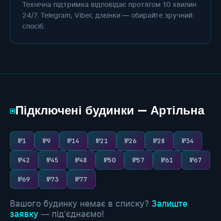
Технічна підтримка відповідає протягом 10 хвилин
24/7. Telegram, Viber, дзвінки — обирайте зручний
спосіб.
Підключені будинки — Артільна
▣
№1
№9
№14
№21
№26
№28
№34
№42
№45
№48
№50
№57
№61
№67
№69
№73
№77
Вашого будинку немає в списку?
Залиште
заявку
— під'єднаємо!