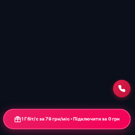
1 Гбіт/с за 79 грн/міс • Підключення від 0 грн
+ ONU-термінал