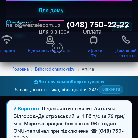
Для дому
(048) 750-22-22
hello@westelecom.ua
Кабінет
Для бізнесу
Оплата
нтернет
Відеоспостереження
Цифрове
Домашній
TV
телефон
Головна
›
Bilhorod dnistrovskyi
›
Artilna
Бот для самообслуговування
баланс, діагностика, обладнання 24/7
Відкрити
Підключити інтернет Артільна
⚡ Коротко:
Білгород-Дністровський ▲ 1 Гбіт/с за 79 грн/
міс. Мережа працює без світла 96+ годин.
WESTELECOM
Онлайн-підтримка
ONU-термінал при підключенні ☎ (048) 750-