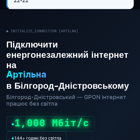
22-22
● INITIALIZE_CONNECTION [ARTILNA]
Підключити
енергонезалежний інтернет
на
Артільна
в Білгород-Дністровському
Білгород-Дністровський — GPON інтернет
працює без світла
1,000 Мбіт/с
◆
◈
144+ годин без світла