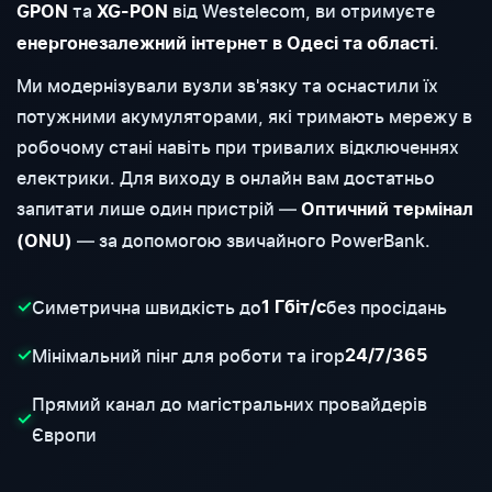
та
від Westelecom, ви отримуєте
GPON
XG-PON
.
енергонезалежний інтернет в Одесі та області
Ми модернізували вузли зв'язку та оснастили їх
потужними акумуляторами, які тримають мережу в
робочому стані навіть при тривалих відключеннях
електрики. Для виходу в онлайн вам достатньо
запитати лише один пристрій —
Оптичний термінал
— за допомогою звичайного PowerBank.
(ONU)
Симетрична швидкість до
без просідань
✓
1 Гбіт/с
Мінімальний пінг для роботи та ігор
✓
24/7/365
Прямий канал до магістральних провайдерів
✓
Європи