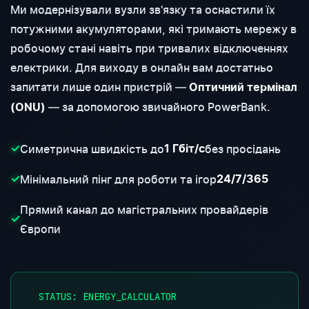
Ми модернізували вузли зв'язку та оснастили їх
потужними акумуляторами, які тримають мережу в
робочому стані навіть при тривалих відключеннях
електрики. Для виходу в онлайн вам достатньо
запитати лише один пристрій —
Оптичний термінал
— за допомогою звичайного PowerBank.
(ONU)
Симетрична швидкість до
без просідань
✓
1 Гбіт/с
Мінімальний пінг для роботи та ігор
✓
24/7/365
Прямий канал до магістральних провайдерів
✓
Європи
●
STATUS: ENERGY_CALCULATOR