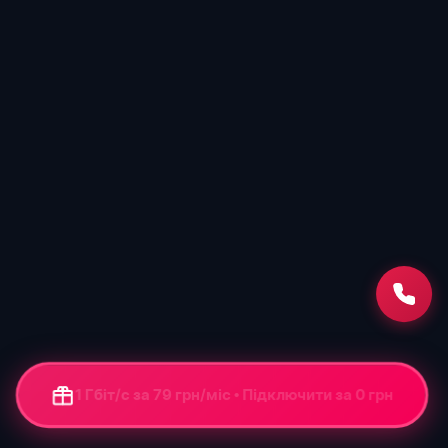
1 Гбіт/с за 79 грн/міс • Підключення від 0 грн
+ ONU-термінал