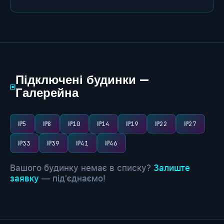
Підключені будинки —
▣
Галерейна
№5
№8
№10
№14
№19
№22
№27
№33
№39
№41
№46
Вашого будинку немає в списку?
Залиште
заявку
— під'єднаємо!