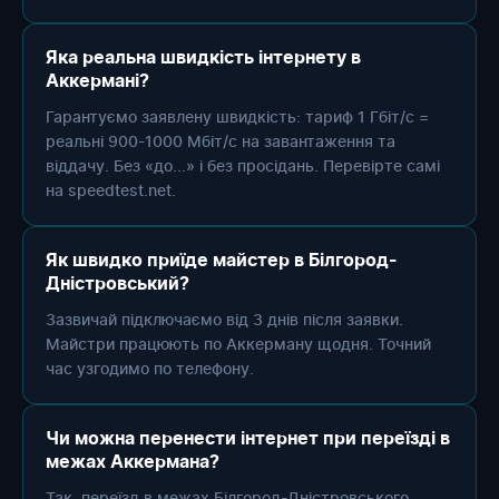
Яка реальна швидкість інтернету в
Аккермані?
Гарантуємо заявлену швидкість: тариф 1 Гбіт/с =
реальні 900-1000 Мбіт/с на завантаження та
віддачу. Без «до...» і без просідань. Перевірте самі
на speedtest.net.
Як швидко приїде майстер в Білгород-
Дністровський?
Зазвичай підключаємо від 3 днів після заявки.
Майстри працюють по Аккерману щодня. Точний
час узгодимо по телефону.
Чи можна перенести інтернет при переїзді в
межах Аккермана?
Так, переїзд в межах Білгород-Дністровського