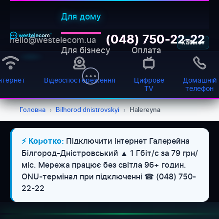
Для дому
(048) 750-22-22
hello@westelecom.ua
Кабінет
Для бізнесу
Оплата
нтернет
Відеоспостереження
Цифрове
Домашній
TV
телефон
Головна
›
Bilhorod dnistrovskyi
›
Halereyna
Підключити інтернет Галерейна
⚡ Коротко:
Білгород-Дністровський ▲ 1 Гбіт/с за 79 грн/
міс. Мережа працює без світла 96+ годин.
ONU-термінал при підключенні ☎ (048) 750-
22-22
WESTELECOM
Онлайн-підтримка