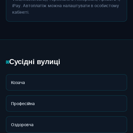
iPay. Автоплатіж можна налаштувати в особистому
кабінеті.
Сусідні вулиці
▣
Козача
Професійна
Оздоровча