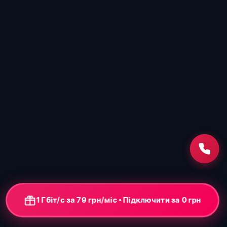
1 Гбіт/с за 79 грн/міс • Підключення від 0 грн
+ ONU-термінал