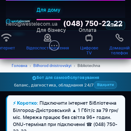
Для дому
(048) 750-22-22
hello@westelecom.ua
Кабінет
Для бізнесу
Оплата
нтернет
Відеоспостереження
Цифрове
Домашній
TV
телефон
Головна
›
Bilhorod dnistrovskyi
›
Bibliotechna
Бот для самообслуговування
баланс, діагностика, обладнання 24/7
Відкрити
Підключити інтернет Бібліотечна
⚡ Коротко:
Білгород-Дністровський ▲ 1 Гбіт/с за 79 грн/
міс. Мережа працює без світла 96+ годин.
WESTELECOM
Онлайн-підтримка
ONU-термінал при підключенні ☎ (048) 750-