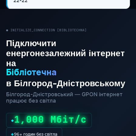
22-22
● INITIALIZE_CONNECTION [BIBLIOTECHNA]
Підключити
енергонезалежний інтернет
на
Бібліотечна
в Білгород-Дністровському
Білгород-Дністровський — GPON інтернет
працює без світла
1,000 Мбіт/с
◆
◈
96+ годин без світла