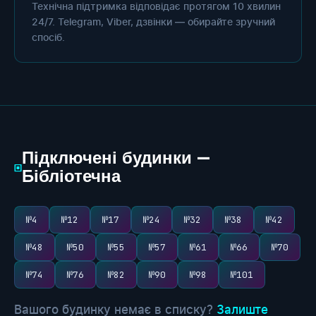
Технічна підтримка відповідає протягом 10 хвилин
24/7. Telegram, Viber, дзвінки — обирайте зручний
спосіб.
Підключені будинки —
▣
Бібліотечна
№4
№12
№17
№24
№32
№38
№42
№48
№50
№55
№57
№61
№66
№70
№74
№76
№82
№90
№98
№101
Вашого будинку немає в списку?
Залиште