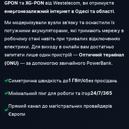
та
від Westelecom, ви отримуєте
GPON
XG-PON
.
енергонезалежний інтернет в Одесі та області
Ми модернізували вузли зв'язку та оснастили їх
потужними акумуляторами, які тримають мережу в
робочому стані навіть при тривалих відключеннях
електрики. Для виходу в онлайн вам достатньо
запитати лише один пристрій —
Оптичний термінал
— за допомогою звичайного PowerBank.
(ONU)
Симетрична швидкість до
без просідань
✓
1 Гбіт/с
Мінімальний пінг для роботи та ігор
✓
24/7/365
Прямий канал до магістральних провайдерів
✓
Європи