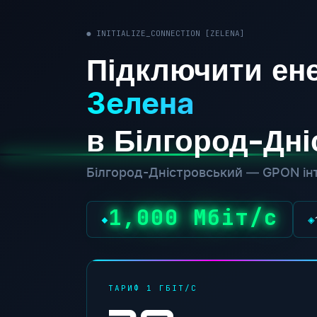
● INITIALIZE_CONNECTION [ZELENA]
Підключити ене
Зелена
в Білгород-Дн
Білгород-Дністровський — GPON інт
1,000 Мбіт/с
◆
◈
ТАРИФ 1 ГБІТ/С