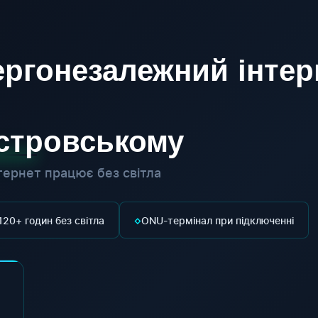
ргонезалежний інтер
істровському
ернет працює без світла
◇
120+ годин без світла
ONU-термінал при підключенні