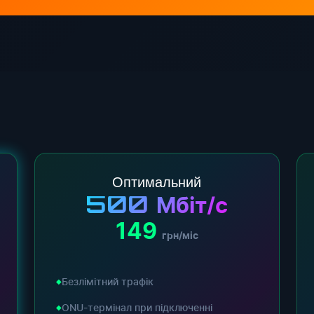
Оптимальний
500
Мбіт/с
149
грн/міс
Безлімітний трафік
ONU-термінал при підключенні