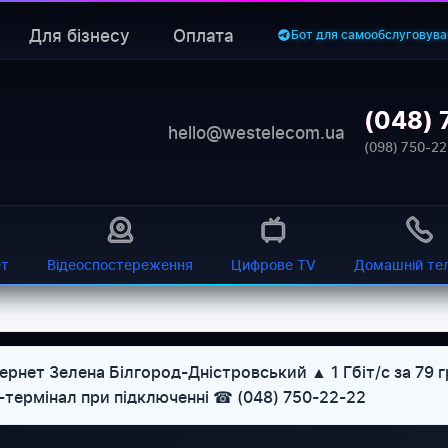
Для бізнесу
Оплата
Бот для самообслуговува
(048) 
hello@westelecom.ua
(098) 750-22
ет
Відеоспостереження
Цифрове TV
Домашній те
ернет Зелена Білгород-Дністровський ▲ 1 Гбіт/с за 79 
U-термінал при підключенні ☎ (048) 750-22-22