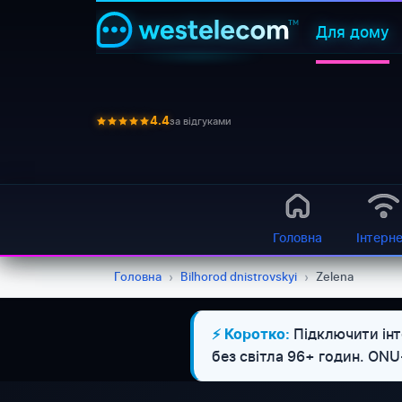
Для дому
за відгуками
4.4
Головна
Інтерн
Головна
›
Bilhorod dnistrovskyi
›
Zelena
Підключити інт
⚡ Коротко:
без світла 96+ годин. ON