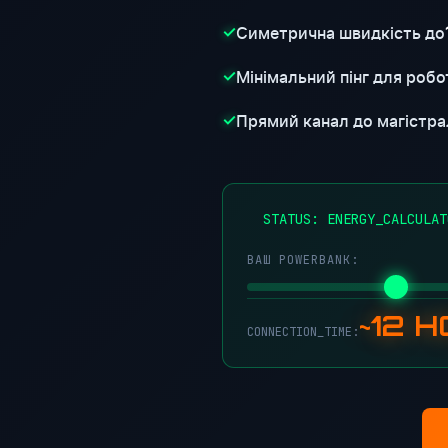
Симетрична швидкість до
✓
Мінімальний пінг для робот
✓
Прямий канал до магістра
✓
STATUS: ENERGY_CALCULAT
ВАШ POWERBANK:
~12 
CONNECTION_TIME: