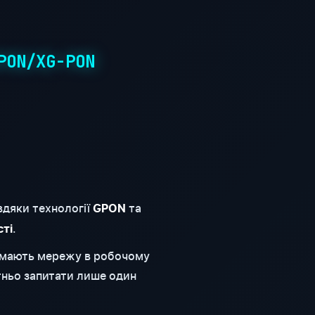
PON/XG-PON
вдяки технології
та
GPON
.
сті
римають мережу в робочому
тньо запитати лише один