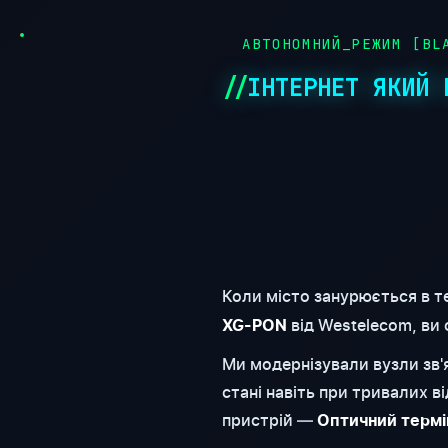
АВТОНОМНИЙ_РЕЖИМ [BLA
ІНТЕРНЕТ ЯКИЙ 
Коли місто занурюється в т
від Westelecom, ви
XG-PON
Ми модернізували вузли зв
стані навіть при тривалих 
пристрій —
Оптичний термі