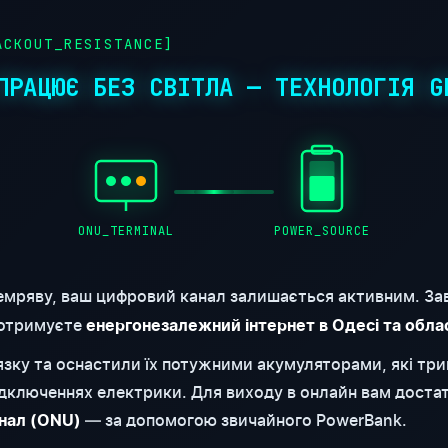
CKOUT_RESISTANCE]
ПРАЦЮЄ БЕЗ СВІТЛА — ТЕХНОЛОГІЯ G
ONU_TERMINAL
POWER_SOURCE
емряву, ваш цифровий канал залишається активним. За
 отримуєте
енергонезалежний інтернет в Одесі та обла
'язку та оснастили їх потужними акумуляторами, які т
відключеннях електрики. Для виходу в онлайн вам доста
— за допомогою звичайного PowerBank.
нал (ONU)