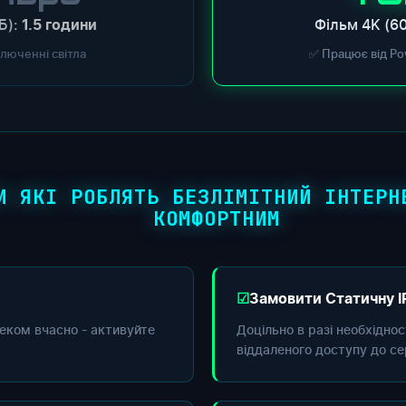
Б):
Фільм 4K (60
1.5 години
ключенні світла
✅ Працює від Po
И ЯКІ РОБЛЯТЬ БЕЗЛІМІТНИЙ ІНТЕРН
КОМФОРТНИМ
Замовити Статичну I
еком вчасно - активуйте
Доцільно в разі необхідно
віддаленого доступу до се