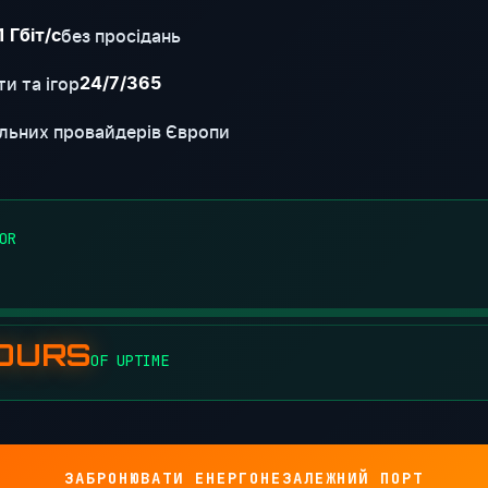
без просідань
1 Гбіт/с
и та ігор
24/7/365
льних провайдерів Європи
OR
HOURS
OF UPTIME
ЗАБРОНЮВАТИ ЕНЕРГОНЕЗАЛЕЖНИЙ ПОРТ