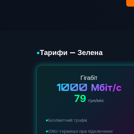
Тарифи — Зелена
◆
Гігабіт
1000
Мбіт/с
79
грн/міс
Безлімітний трафік
ONU-термінал при підключенні