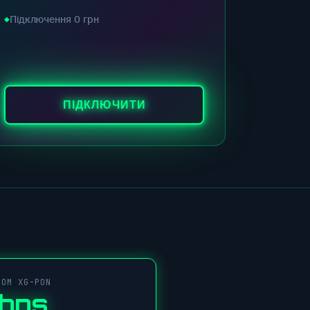
Підключення 0 грн
ПІДКЛЮЧИТИ
COM XG-PON
Gbps