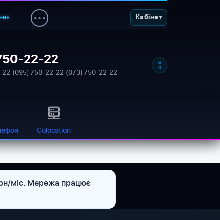
ння
Кабінет
750-22-22
NETWORK_STATUS: ONLINE
-22
·
(095) 750-22-22
·
(073) 750-22-22
лефон
Colocation
грн/міс. Мережа працює