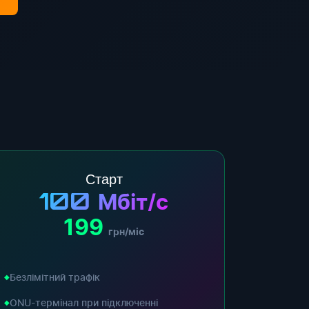
Старт
100
Мбіт/с
199
грн/міс
Безлімітний трафік
ONU-термінал при підключенні