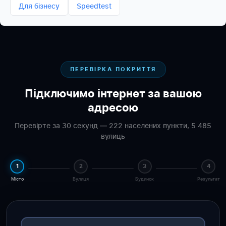
Для бізнесу
Speedtest
ПЕРЕВІРКА ПОКРИТТЯ
Підключимо інтернет за вашою
адресою
Перевірте за 30 секунд — 222 населених пункти, 5 485
вулиць
1
2
3
4
Місто
Вулиця
Будинок
Результат