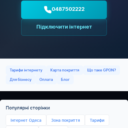
0487502222
Підключити інтернет
Тарифи інтернету
Карта покриття
Що таке GPON?
Для бізнесу
Оплата
Блог
Популярні сторінки
Інтернет Одеса
Зона покриття
Тарифи