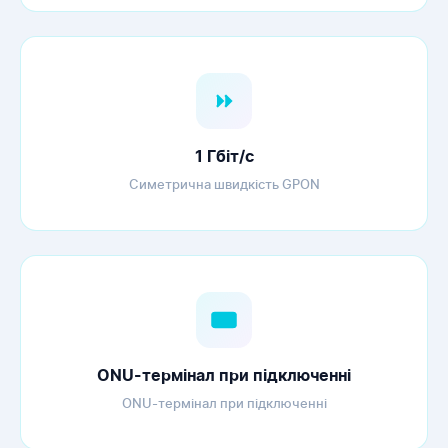
1 Гбіт/с
Симетрична швидкість GPON
ONU-термінал при підключенні
ONU-термінал при підключенні