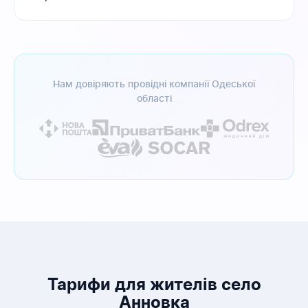
Нам довіряють провідні компанії Одеської
області
Тарифи для жителів село
Анновка