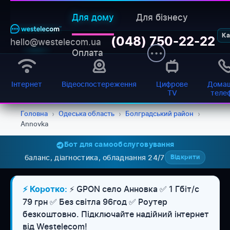
Для дому
Для бізнесу
Ка
(048) 750-22-22
hello@westelecom.ua
Оплата
Інтернет
Відеоспостереження
Цифрове
Домаш
TV
теле
Головна
›
Одеська область
›
Болградський район
›
Annovka
Бот для самообслуговування
баланс, діагностика, обладнання 24/7
Відкрити
⚡ GPON село Анновка ✅ 1 Гбіт/с
⚡ Коротко:
79 грн ✅ Без світла 96год ✅ Роутер
безкоштовно. Підключайте надійний інтернет
від Westelecom!