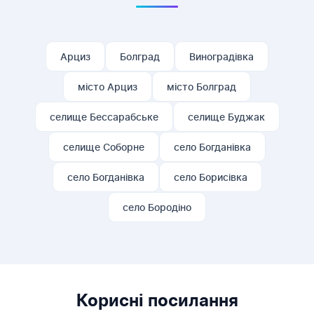
Арциз
Болград
Виноградівка
місто Арциз
місто Болград
селище Бессарабське
селище Буджак
селище Соборне
село Богданівка
село Богданівка
село Борисівка
село Бородiно
Корисні посилання