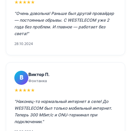
★
★
★
★
★
"Очень довольна! Раньше был другой провайдер
— постоянные обрывы. С WESTELECOM уже 2
года без проблем. И главное — работает без
света!"
28.10.2024
Виктор П.
В
Фонтанка
★
★
★
★
★
"Наконец-то нормальный интернет в селе! До
WESTELECOM был только мобильный интернет.
Теперь 300 Мбит/с и ONU-терминал при
подключении."