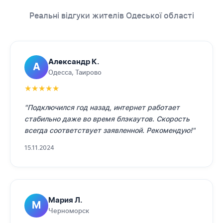
Реальні відгуки жителів Одеської області
Александр К.
А
Одесса, Таирово
★
★
★
★
★
"Подключился год назад, интернет работает
стабильно даже во время блэкаутов. Скорость
всегда соответствует заявленной. Рекомендую!"
15.11.2024
Мария Л.
М
Черноморск