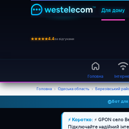
Для дому
за відгуками
4.4
Головна
Інтерн
Головна
›
Одеська область
›
Березівський рай
Бот для
⚡ GPON село Ве
⚡ Коротко:
Підключайте надійний інте