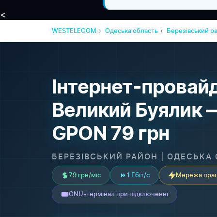
<
WESTELECOM
Одеська область
Березівський р
Інтернет-провайд
Великий Буялик
GPON 79 грн
БЕРЕЗІВСЬКИЙ РАЙОН | ОДЕСЬКА
79 грн/міс
1 Гбіт/с
Мережа прац
ONU-термінал при підключенні