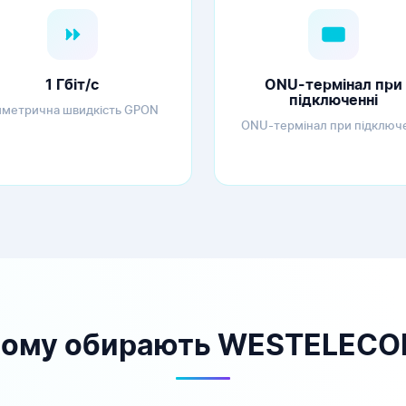
1 Гбіт/с
ONU-термінал при
підключенні
метрична швидкість GPON
ONU-термінал при підключ
ому обирають WESTELEC