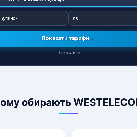
Показати тарифи →
Пропустити
ому обирають WESTELEC