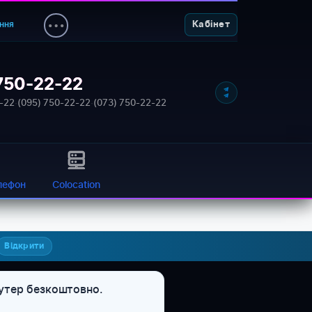
ння
Кабінет
750-22-22
-22
·
(095) 750-22-22
·
(073) 750-22-22
лефон
Colocation
Відкрити
оутер безкоштовно.