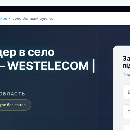
айон
село Великий Буялик
ер в село
За
 — WESTELECOM |
пі
Пер
 ОБЛАСТЬ
ює без світла