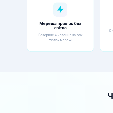
Мережа працює без
світла
Си
Резервне живлення на всіх
вузлах мережі
Ч