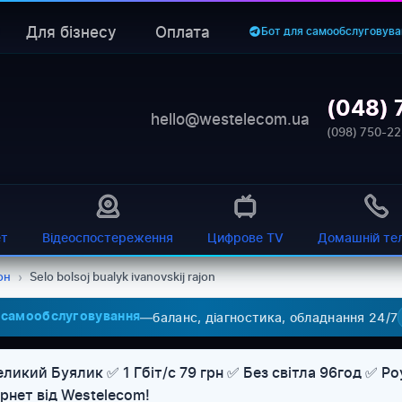
Для бізнесу
Оплата
Бот для самообслуговува
(048) 
hello@westelecom.ua
(098) 750-22
ет
Відеоспостереження
Цифрове TV
Домашній те
он
›
Selo bolsoj bualyk ivanovskij rajon
—
баланс, діагностика, обладнання 24/7
 самообслуговування
ликий Буялик ✅ 1 Гбіт/с 79 грн ✅ Без світла 96год ✅ Р
рнет від Westelecom!