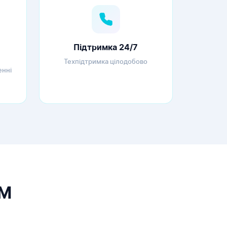
Підтримка 24/7
Техпідтримка цілодобово
енні
OM