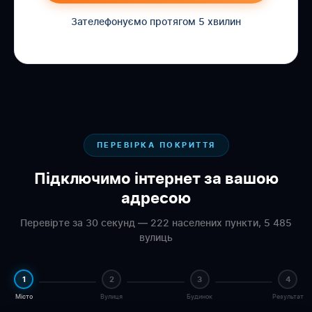
Зателефонуємо протягом 5 хвилин
ПЕРЕВІРКА ПОКРИТТЯ
Підключимо інтернет за вашою
адресою
Перевірте за 30 секунд — 222 населених пункти, 5 485
вулиць
1
2
3
4
Місто
Вулиця
Будинок
Результат