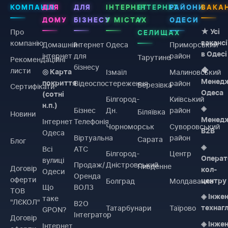
КОМПАНІЯ
ДЛЯ
ДЛЯ
ІНТЕРНЕТ
ІНТЕРНЕТ
РАЙОНИ
ВАКАН
ДОМУ
БІЗНЕСУ
У МІСТАХ
У
ОДЕСИ
Про
★ Усі
СЕЛИЩАХ
компанію
вакансі
Домашній
Інтернет
Одеса
Приморський
в Одесі
інтернет
для
район
Тарутине
Рекомендаційні
бізнесу
листи
◆
Ізмаїл
Малиновський
◎ Карта
Менед
Відеоспостереження
район
покриття
Березівка
Сертифікати
Одеса
(сотні
Білгород-
Київський
н.п.)
◈
Бізнес
Дн.
район
Біляївка
Новини
Менед
Інтернет
Телефонія
Чорноморськ
Суворовський
B2B
Одеса
Віртуальна
район
Сарата
Блог
◈
Всі
АТС
Білгород-
Центр
Операт
вулиці
Продаж/
Дністровський
Пивденне
Договiр
кол-
Одеси
Оренда
оферти
Болград
Молдаванка
центру
Що
ВОЛЗ
ТОВ
◈ Інже
таке
"ЛЄКОЛ"
B2O
Татарбунари
Таїрово
технаг
GPON?
Інтегратор
Договiр
◈ Інже
Інтернет