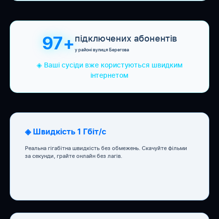
підключених абонентів
97+
у районі вулиця Берегова
◈ Ваші сусіди вже користуються швидким
інтернетом
◈ Швидкість 1 Гбіт/с
Реальна гігабітна швидкість без обмежень. Скачуйте фільми
за секунди, грайте онлайн без лагів.