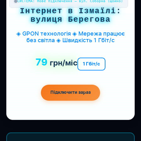
СИСТЕМА: Нове підключення — вул. Соборна (щойно)
Інтернет в Ізмаїлі:
вулиця Берегова
◈ GPON технологія ◈ Мережа працює
без світла ◈ Швидкість 1 Гбіт/с
79
грн/міс
1 Гбіт/с
Підключити зараз