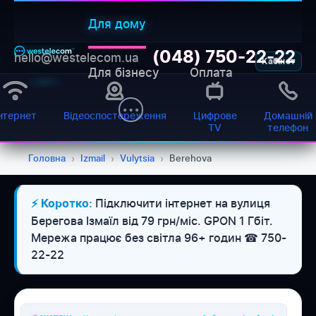
Для дому
(048) 750-22-22
hello@westelecom.ua
Кабінет
Для бізнесу
Оплата
нтернет
Відеоспостереження
Цифрове
Домашній
TV
телефон
Головна
›
Izmail
›
Vulytsia
›
Berehova
Підключити інтернет на вулиця
⚡ Коротко:
WESTELECOM
Берегова Ізмаїл від 79 грн/міс. GPON 1 Гбіт.
Онлайн-підтримка
Мережа працює без світла 96+ годин ☎ 750-
22-22