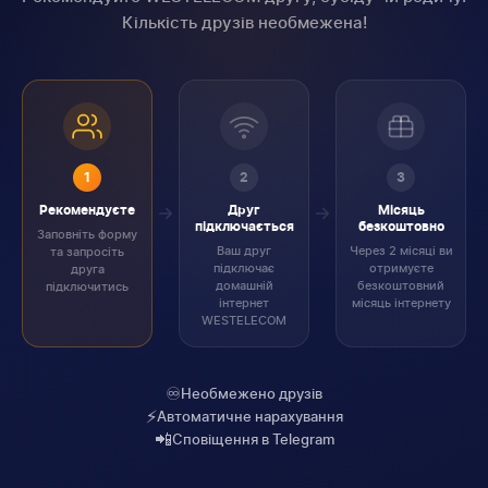
Кількість друзів необмежена!
1
2
3
Рекомендуєте
Друг
Місяць
підключається
безкоштовно
Заповніть форму
Ваш друг
Через 2 місяці ви
та запросіть
підключає
отримуєте
друга
домашній
безкоштовний
підключитись
інтернет
місяць інтернету
WESTELECOM
♾️
Необмежено друзів
⚡
Автоматичне нарахування
📲
Сповіщення в Telegram