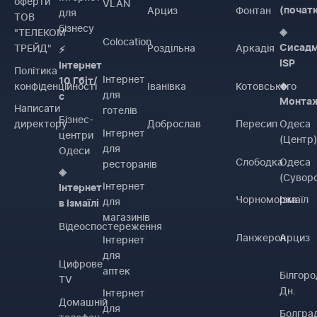
оферти
VLAN
Арциз
Фонтан
(почат
для
ТОВ
бізнесу
"ТЕЛЕКОМ
◈
Colocation
ТРЕЙД"
Роздільна
Аркадія
Сисадм
⚡
ISP
Інтернет
Політика
Інтернет
10 Гбіт/
конфіденційності
Іванівка
Котовського
◈
для
с
Монта
Написати
готелів
Бізнес-
директору
Доброслав
Пересип
Одеса
Інтернет
центри
(Центр
для
Одеси
Слободка
Одеса
ресторанів
◈
(Сувор
Інтернет
Інтернет
Чорноморка
Ізмаїл
для
в Ізмаїлі
магазинів
Відеоспостереження
Ланжерон
Арциз
Інтернет
для
Цифрове
аптек
Білгоро
TV
Дн.
Інтернет
Домашній
для
Болгра