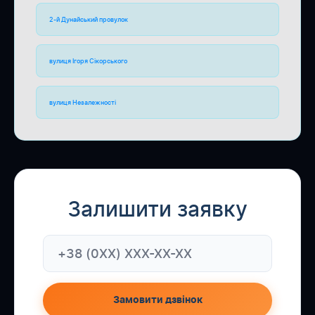
2-й Дунайський провулок
вулиця Ігоря Сікорського
вулиця Незалежності
Залишити заявку
Замовити дзвінок