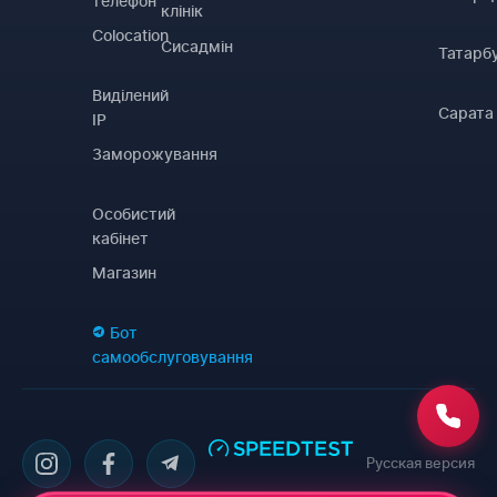
телефон
клінік
Colocation
Сисадмін
Татарб
Виділений
Сарата
IP
Заморожування
Особистий
кабінет
Магазин
Бот
самообслуговування
Русская версия