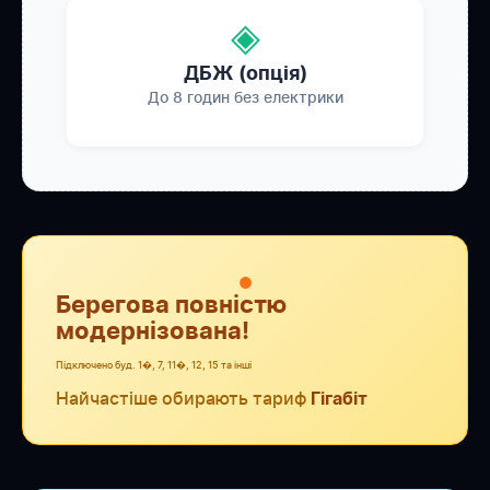
◈
ДБЖ (опція)
До 8 годин без електрики
●
Берегова повністю
модернізована!
Підключено буд. 1�, 7, 11�, 12, 15 та інші
Найчастіше обирають тариф
Гігабіт