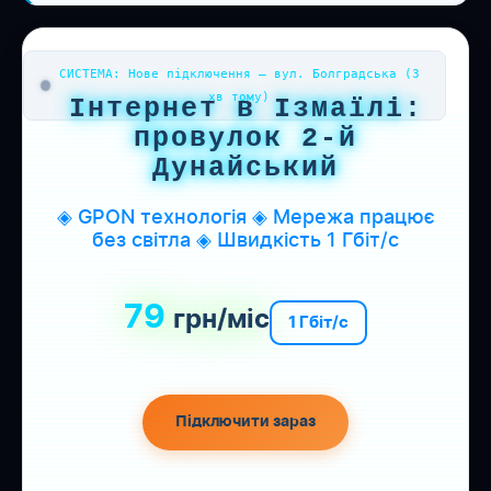
СИСТЕМА: Нове підключення — вул. Болградська (3
хв тому)
Інтернет в Ізмаїлі:
провулок 2-й
Дунайський
◈ GPON технологія ◈ Мережа працює
без світла ◈ Швидкість 1 Гбіт/с
79
грн/міс
1 Гбіт/с
Підключити зараз