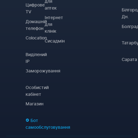
для
Цифрове
аптек
Білгоро
TV
Дн.
Інтернет
Домашній
для
Болгра
телефон
клінік
Colocation
Сисадмін
Татарб
Виділений
Сарата
IP
Заморожування
Особистий
кабінет
Магазин
Бот
самообслуговування