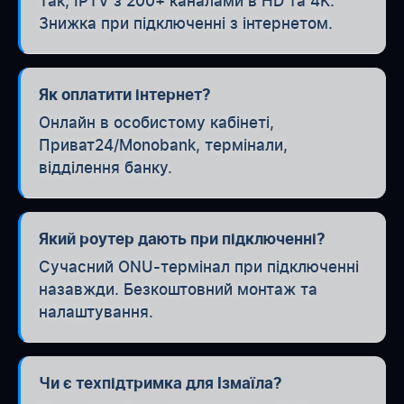
Так, IPTV з 200+ каналами в HD та 4K.
Знижка при підключенні з інтернетом.
Як оплатити інтернет?
Онлайн в особистому кабінеті,
Приват24/Monobank, термінали,
відділення банку.
Який роутер дають при підключенні?
Сучасний ONU-термінал при підключенні
назавжди. Безкоштовний монтаж та
налаштування.
Чи є техпідтримка для Ізмаїла?