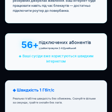
резервних джерелах живлення. Ваш інтернет буде
працювати навіть під час блекаутів — достатньо
підключити роутер до повербанка.
підключених абонентів
56+
у районі провулок 2-й Дунайський
◈ Ваші сусіди вже користуються швидким
інтернетом
◈ Швидкість 1 Гбіт/с
Реальна гігабітна швидкість без обмежень. Скачуйте фільми
за секунди, грайте онлайн без лагів.