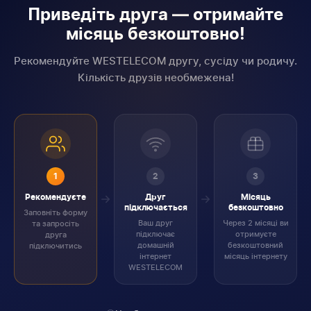
Приведіть друга — отримайте
місяць безкоштовно!
Рекомендуйте WESTELECOM другу, сусіду чи родичу.
Кількість друзів необмежена!
1
2
3
Рекомендуєте
Друг
Місяць
підключається
безкоштовно
Заповніть форму
Ваш друг
Через 2 місяці ви
та запросіть
підключає
отримуєте
друга
домашній
безкоштовний
підключитись
інтернет
місяць інтернету
WESTELECOM