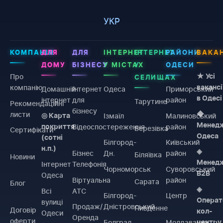
УКР
КОМПАНІЯ
ДЛЯ
ДЛЯ
ІНТЕРНЕТ
ІНТЕРНЕТ
РАЙОНИ
ВАКАН
ДОМУ
БІЗНЕСУ
У МІСТАХ
У
ОДЕСИ
Про
★ Усі
СЕЛИЩАХ
компанію
вакансі
Домашній
Інтернет
Одеса
Приморський
в Одесі
інтернет
для
район
Тарутине
Рекомендаційні
бізнесу
листи
◆
Ізмаїл
Малиновський
◎ Карта
Менед
Відеоспостереження
район
покриття
Березівка
Сертифікати
Одеса
(сотні
Білгород-
Київський
н.п.)
◈
Бізнес
Дн.
район
Біляївка
Новини
Менед
Інтернет
Телефонія
Чорноморськ
Суворовський
B2B
Одеса
Віртуальна
район
Сарата
Блог
◈
Всі
АТС
Білгород-
Центр
Операт
вулиці
Продаж/
Дністровський
Пивденне
Договiр
кол-
Одеси
Оренда
оферти
Болград
Молдаванка
центру