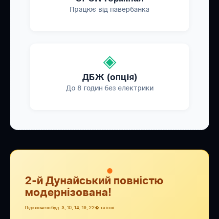
Працює від павербанка
◈
ДБЖ (опція)
До 8 годин без електрики
●
2-й Дунайський повністю
модернізована!
Підключено буд. 3, 10, 14, 19, 22� та інші