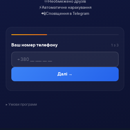
♾️
Необмежено друзів
⚡
Автоматичне нарахування
📲
Сповіщення в Telegram
Ваш номер телефону
1 з 3
Далі →
Умови програми