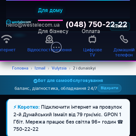
Для дому
(048) 750-22-22
hello@westelecom.ua
Кабінет
Для бізнесу
Оплата
нтернет
Відеоспостереження
Цифрове
Домашній
TV
телефон
Головна
›
Izmail
›
Vulytsia
›
2 i dunaiskyi
Бот для самообслуговування
баланс, діагностика, обладнання 24/7
Відкрити
WESTELECOM
Онлайн-підтримка
Підключити інтернет на провулок
⚡ Коротко:
2-й Дунайський Ізмаїл від 79 грн/міс. GPON 1
Гбіт. Мережа працює без світла 96+ годин ☎
750-22-22