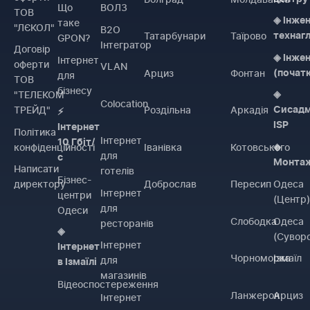
Що
ВОЛЗ
ТОВ
◈ Інже
таке
"ЛЄКОЛ"
B2O
Татарбунари
Таїрово
технаг
GPON?
Інтегратор
Договiр
◈ Інже
Інтернет
оферти
VLAN
Арциз
Фонтан
(почат
для
ТОВ
бізнесу
"ТЕЛЕКОМ
◈
Colocation
ТРЕЙД"
Роздільна
Аркадія
Сисадм
⚡
ISP
Інтернет
Політика
Інтернет
10 Гбіт/
конфіденційності
Іванівка
Котовського
◈
для
с
Монта
Написати
готелів
Бізнес-
директору
Доброслав
Пересип
Одеса
Інтернет
центри
(Центр
для
Одеси
Слободка
Одеса
ресторанів
◈
(Сувор
Інтернет
Інтернет
Чорноморка
Ізмаїл
для
в Ізмаїлі
магазинів
Відеоспостереження
Ланжерон
Арциз
Інтернет