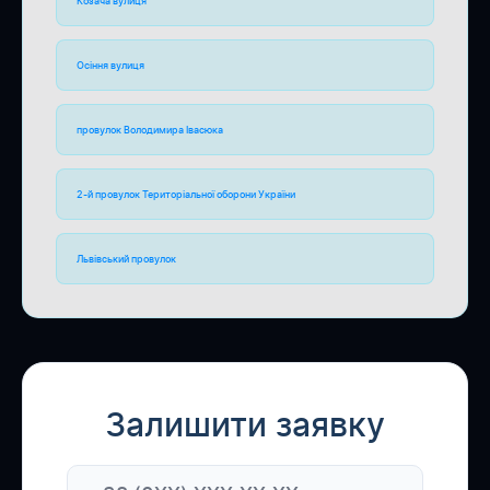
Козача вулиця
Осіння вулиця
провулок Володимира Івасюка
2-й провулок Територіальної оборони України
Львівський провулок
Залишити заявку