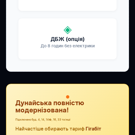
◈
ДБЖ (опція)
До 8 годин без електрики
●
Дунайська повністю
модернізована!
Підключено буд. 4, 14, 14�, 16, 33 та інші
Найчастіше обирають тариф
Гігабіт