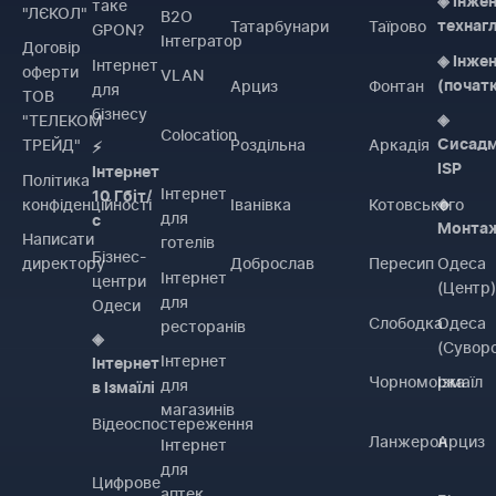
◈ Інже
таке
"ЛЄКОЛ"
B2O
Татарбунари
Таїрово
технаг
GPON?
Інтегратор
Договiр
◈ Інже
Інтернет
оферти
VLAN
Арциз
Фонтан
(почат
для
ТОВ
бізнесу
"ТЕЛЕКОМ
◈
Colocation
ТРЕЙД"
Роздільна
Аркадія
Сисадм
⚡
ISP
Інтернет
Політика
Інтернет
10 Гбіт/
конфіденційності
Іванівка
Котовського
◈
для
с
Монта
Написати
готелів
Бізнес-
директору
Доброслав
Пересип
Одеса
Інтернет
центри
(Центр
для
Одеси
Слободка
Одеса
ресторанів
◈
(Сувор
Інтернет
Інтернет
Чорноморка
Ізмаїл
для
в Ізмаїлі
магазинів
Відеоспостереження
Ланжерон
Арциз
Інтернет
для
Цифрове
аптек