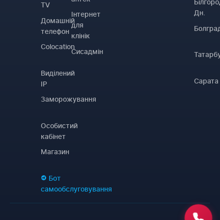
Білгоро
TV
Дн.
Інтернет
Домашній
для
Болгра
телефон
клінік
Colocation
Сисадмін
Татарб
Виділений
Сарата
IP
Заморожування
Особистий
кабінет
Магазин
Бот
самообслуговування