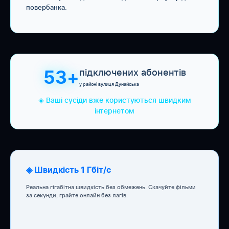
повербанка.
підключених абонентів
53+
у районі вулиця Дунайська
◈ Ваші сусіди вже користуються швидким
інтернетом
◈ Швидкість 1 Гбіт/с
Реальна гігабітна швидкість без обмежень. Скачуйте фільми
за секунди, грайте онлайн без лагів.