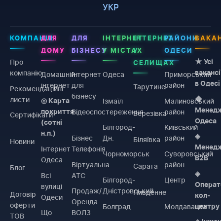
УКР
КОМПАНІЯ
ДЛЯ
ДЛЯ
ІНТЕРНЕТ
ІНТЕРНЕТ
РАЙОНИ
ВАКАН
ДОМУ
БІЗНЕСУ
У МІСТАХ
У
ОДЕСИ
Про
★ Усі
СЕЛИЩАХ
компанію
вакансі
Домашній
Інтернет
Одеса
Приморський
в Одесі
інтернет
для
район
Тарутине
Рекомендаційні
бізнесу
листи
◆
Ізмаїл
Малиновський
◎ Карта
Менед
Відеоспостереження
район
покриття
Березівка
Сертифікати
Одеса
(сотні
Білгород-
Київський
н.п.)
◈
Бізнес
Дн.
район
Біляївка
Новини
Менед
Інтернет
Телефонія
Чорноморськ
Суворовський
B2B
Одеса
Віртуальна
район
Сарата
Блог
◈
Всі
АТС
Білгород-
Центр
Операт
вулиці
Продаж/
Дністровський
Пивденне
Договiр
кол-
Одеси
Оренда
оферти
Болград
Молдаванка
центру
Що
ВОЛЗ
ТОВ