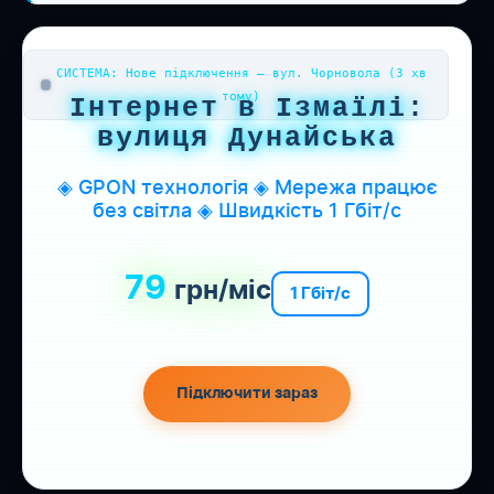
СИСТЕМА: Нове підключення — вул. Чорновола (3 хв
тому)
Інтернет в Ізмаїлі:
вулиця Дунайська
◈ GPON технологія ◈ Мережа працює
без світла ◈ Швидкість 1 Гбіт/с
79
грн/міс
1 Гбіт/с
Підключити зараз