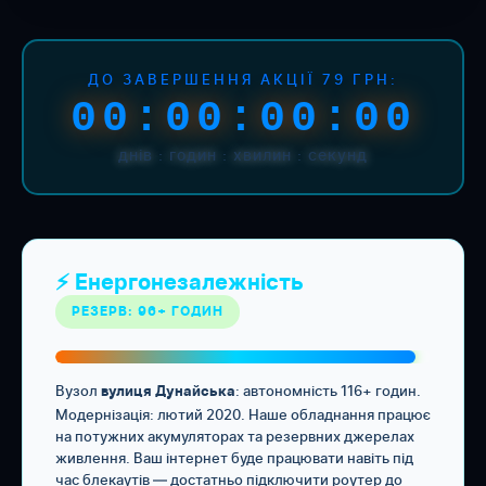
ДО ЗАВЕРШЕННЯ АКЦІЇ 79 ГРН:
00:00:00:00
днів : годин : хвилин : секунд
⚡ Енергонезалежність
РЕЗЕРВ: 96+ ГОДИН
Вузол
: автономність 116+ годин.
вулиця Дунайська
Модернізація: лютий 2020. Наше обладнання працює
на потужних акумуляторах та резервних джерелах
живлення. Ваш інтернет буде працювати навіть під
час блекаутів — достатньо підключити роутер до