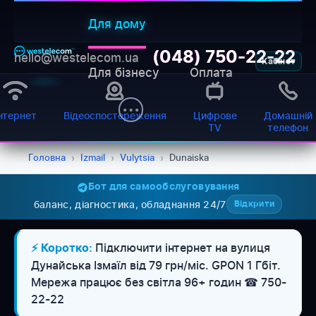
Для дому
(048) 750-22-22
hello@westelecom.ua
Кабінет
Для бізнесу
Оплата
нтернет
Відеоспостереження
Цифрове
Домашній
TV
телефон
Головна
›
Izmail
›
Vulytsia
›
Dunaiska
Бот для самообслуговування
баланс, діагностика, обладнання 24/7
Відкрити
WESTELECOM
Онлайн-підтримка
Підключити інтернет на вулиця
⚡ Коротко:
Дунайська Ізмаїл від 79 грн/міс. GPON 1 Гбіт.
Мережа працює без світла 96+ годин ☎ 750-
22-22