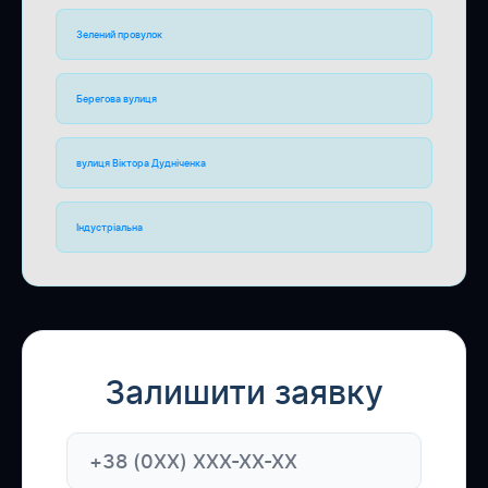
Зелений провулок
Берегова вулиця
вулиця Віктора Дудніченка
Індустріальна
Залишити заявку