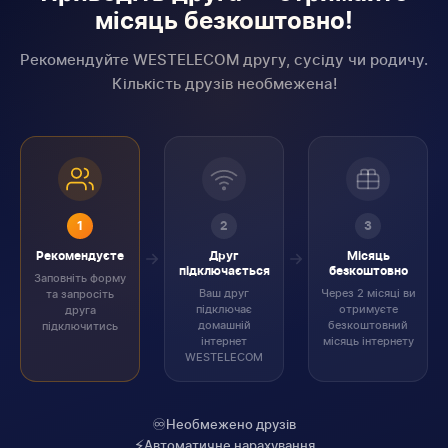
місяць безкоштовно!
Рекомендуйте WESTELECOM другу, сусіду чи родичу.
Кількість друзів необмежена!
1
2
3
Рекомендуєте
Друг
Місяць
підключається
безкоштовно
Заповніть форму
Ваш друг
Через 2 місяці ви
та запросіть
підключає
отримуєте
друга
домашній
безкоштовний
підключитись
інтернет
місяць інтернету
WESTELECOM
♾️
Необмежено друзів
⚡
Автоматичне нарахування