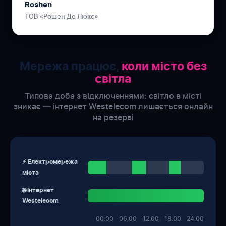
Roshen
ТОВ «Рошен Де Люкс»
Мережа працює,
коли місто без
світла
Типова доба з відключеннями: світло в місті
зникає — інтернет Westelecom лишається онлайн
на резерві
⚡ Електромережа
міста
🌐 Інтернет
Westelecom
00:00
06:00
12:00
18:00
24:00