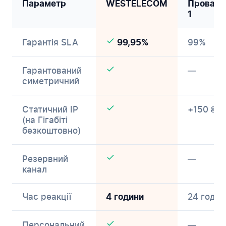
Параметр
WESTELECOM
Провайд
1
Гарантія SLA
99%
99,95%
Гарантований
—
симетричний
Статичний IP
+150 ₴/м
(на Гігабіті
безкоштовно)
Резервний
—
канал
Час реакції
24 годин
4 години
Персональний
—