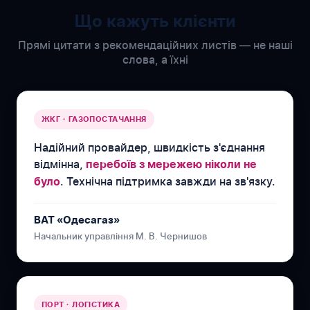
Що кажуть клієнти
Прямі цитати з рекомендаційних листів — не наші
слова, а їхні
ЖКГ · ГАЗОПОСТАЧАННЯ
Надійний провайдер, швидкість з'єднання
відмінна,
перебоїв з мережею ніколи не
. Технічна підтримка завжди на зв'язку.
було
ВАТ «Одесагаз»
Начальник управління М. В. Чернишов
ПОРТ · ЛОГІСТИКА