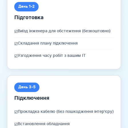
День 1-2
Підготовка
Виїзд інженера для обстеження (безкоштовно)
☑️
Складання плану підключення
☑️
Узгодження часу робіт з вашим IT
☑️
День 3-5
Підключення
Прокладка кабелю (без пошкодження інтер'єру)
☑️
Встановлення обладнання
☑️