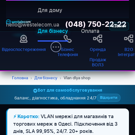
Для дому
(048) 750-22-22
hello@westelecom.ua
Кабінет
Для бізнесу
Оплата
Відеоспостереження
Бізнес
Оренда
B2O
Телефонія
/
Інтегра
Продаж
ВОЛЗ
Головна
›
Для бізнесу
›
Vlan dlya shop
Бот для самообслуговування
баланс, діагностика, обладнання 24/7
Відкрити
VLAN мережі для магазинів та
⚡ Коротко:
WESTELECOM
торгових мереж в Одесі. Підключення від 3
Онлайн-підтримка
днів, SLA 99,95%, 24/7. 20+ років.