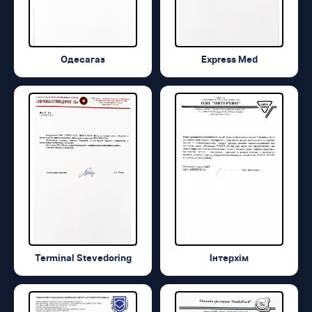
Одесагаз
Express Med
Terminal Stevedoring
Інтерхім