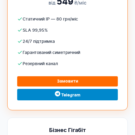
549
від
₴/міс
Статичний IP — 80 грн/міс
SLA 99,95%
24/7 підтримка
Гарантований симетричний
Резервний канал
Замовити
Telegram
Бізнес Гігабіт