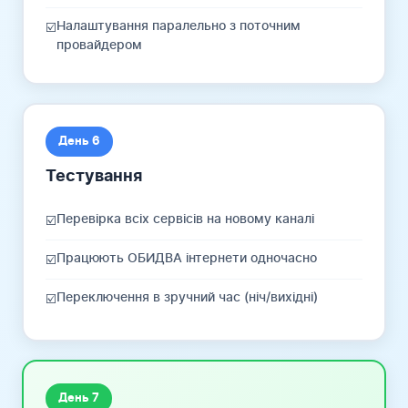
Налаштування паралельно з поточним
☑️
провайдером
День 6
Тестування
Перевірка всіх сервісів на новому каналі
☑️
Працюють ОБИДВА інтернети одночасно
☑️
Переключення в зручний час (ніч/вихідні)
☑️
День 7