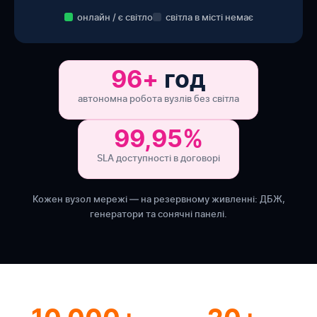
онлайн / є світло
світла в місті немає
96+
год
автономна робота вузлів без світла
99,95%
SLA доступності в договорі
Кожен вузол мережі — на резервному живленні: ДБЖ,
генератори та сонячні панелі.