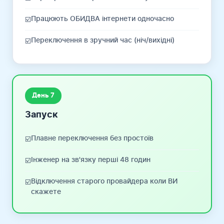
Працюють ОБИДВА інтернети одночасно
☑️
Переключення в зручний час (ніч/вихідні)
☑️
День 7
Запуск
Плавне переключення без простоїв
☑️
Інженер на зв'язку перші 48 годин
☑️
Відключення старого провайдера коли ВИ
☑️
скажете