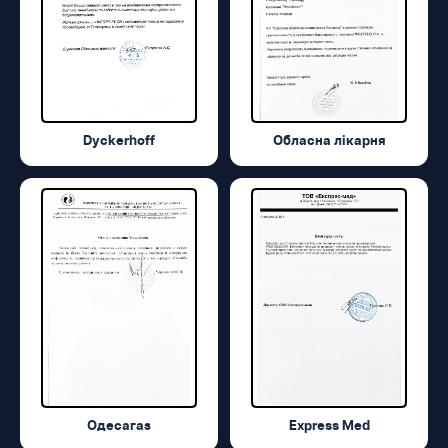
Dyckerhoff
Обласна лікарня
Одесагаз
Express Med