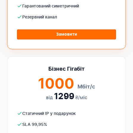
Гарантований симетричний
Резервний канал
Замовити
Бізнес Гігабіт
1000
Мбіт/с
1299
від
₴/міс
Статичний IP у подарунок
SLA 99,95%