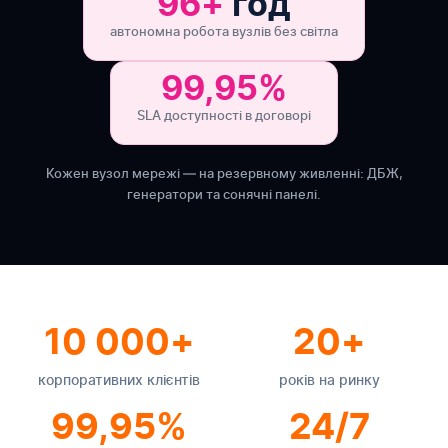
96+
год
автономна робота вузлів без світла
99,95%
SLA доступності в договорі
Кожен вузол мережі — на резервному живленні: ДБЖ,
генератори та сонячні панелі.
10 000+
20+
корпоративних клієнтів
років на ринку
99,95%
24/7