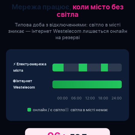
Мережа працює,
коли місто без
світла
Типова доба з відключеннями: світло в місті
зникає — інтернет Westelecom лишається онлайн
на резерві
⚡ Електромережа
міста
🌐 Інтернет
Westelecom
00:00
06:00
12:00
18:00
24:00
онлайн / є світло
світла в місті немає