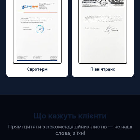
Євротерм
Північтранс
Що кажуть клієнти
Прямі цитати з рекомендаційних листів — не наші
слова, а їхні