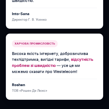
швидкістю.
Into-Sana
Директор Г. В. Усенко
ХАРЧОВА ПРОМИСЛОВІСТЬ
Висока якість інтернету, доброзичлива
техпідтримка, вигідні тарифи,
відсутність
— усе це ми
проблем зі швидкістю
можемо сказати про Westelecom!
Roshen
ТОВ «Рошен Де Люкс»