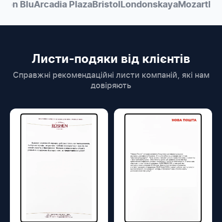
on Blu
Arcadia Plaza
Bristol
Londonskaya
Mozart
Radi
Листи-подяки від клієнтів
Справжні рекомендаційні листи компаній, які нам
довіряють