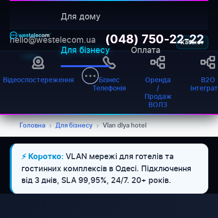
Для дому
(048) 750-22-22
hello@westelecom.ua
Кабінет
Для бізнесу
Оплата
Відеоспостереження
Бізнес
Оренда
B2O
Телефонія
/
Інтегра
Продаж
ВОЛЗ
Головна
›
Для бізнесу
›
Vlan dlya hotel
VLAN мережі для готелів та
⚡ Коротко:
гостинних комплексів в Одесі. Підключення
від 3 днів, SLA 99,95%, 24/7. 20+ років.
WESTELECOM
Онлайн-підтримка