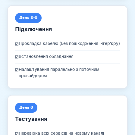
День 3-5
Підключення
Прокладка кабелю (без пошкодження інтер'єру)
☑️
Встановлення обладнання
☑️
Налаштування паралельно з поточним
☑️
провайдером
День 6
Тестування
Перевірка всіх сервісів на новому каналі
☑️