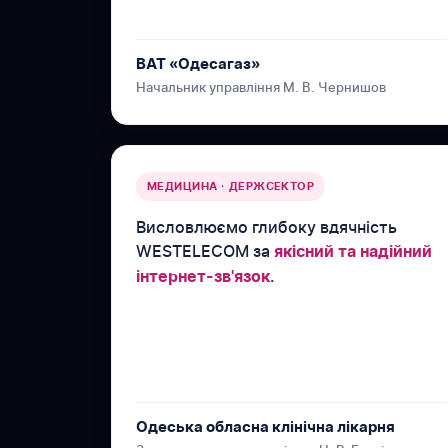
ВАТ «Одесагаз»
Начальник управління М. В. Чернишов
МЕДИЦИНА · ДЕРЖСЕКТОР
Висловлюємо глибоку вдячність
WESTELECOM за
якісний та надійний
.
інтернет-зв'язок
Одеська обласна клінічна лікарня