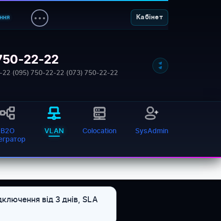
ння
Кабінет
750-22-22
-22
·
(095) 750-22-22
·
(073) 750-22-22
B2O
VLAN
Colocation
SysAdmin
тегратор
дключення від 3 днів, SLA