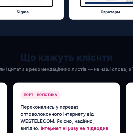
Sigma
Євротерм
Що кажуть клієнти
ямі цитати з рекомендаційних листів — не наші слова, а ї
ПОРТ · ЛОГІСТИКА
Переконались у перевазі
оптоволоконного інтернету від
WESTELECOM. Якісно, надійно,
вигідно.
.
Інтернет ні разу не підводив