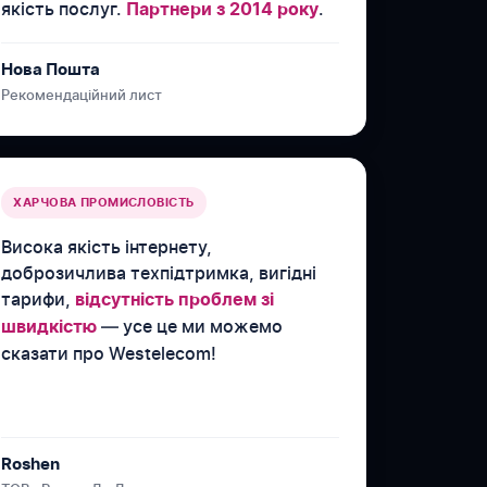
якість послуг.
.
Партнери з 2014 року
Нова Пошта
Рекомендаційний лист
ХАРЧОВА ПРОМИСЛОВІСТЬ
Висока якість інтернету,
доброзичлива техпідтримка, вигідні
тарифи,
відсутність проблем зі
— усе це ми можемо
швидкістю
сказати про Westelecom!
Roshen