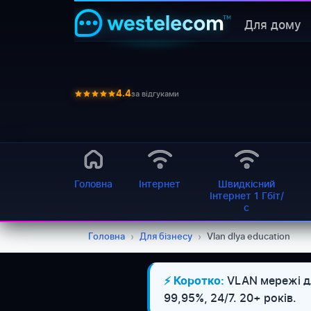
Для дому
за відгуками
4.4
Головна
Інтернет
Швидкісний
Інтернет 1 Гбіт/
с
Головна
›
Для бізнесу
›
Vlan dlya education
VLAN мережі для
⚡ Коротко:
99,95%, 24/7. 20+ років.