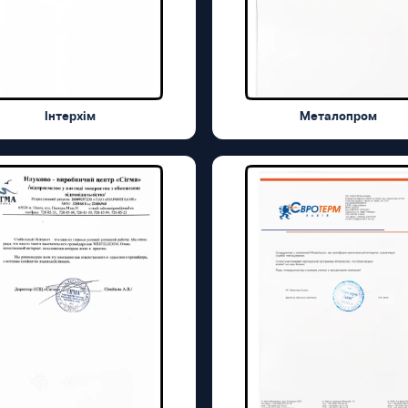
Інтерхім
Металопром