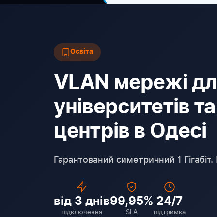
Освіта
VLAN мережі дл
університетів т
центрів в Одесі
Гарантований симетричний 1 Гігабіт. 
від 3 днів
99,95%
24/7
підключення
SLA
підтримка