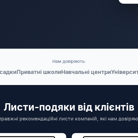
Нам довіряють:
ки
Приватні школи
Навчальні центри
Університети
Листи-подяки від клієнтів
равжні рекомендаційні листи компаній, які нам довіря