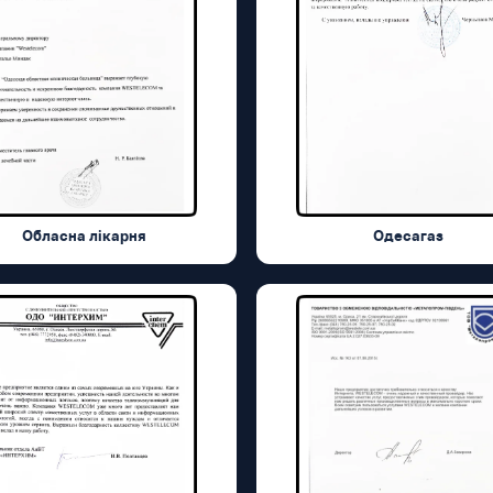
Обласна лікарня
Одесагаз