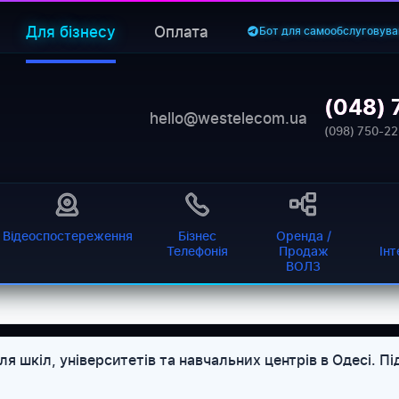
Для бізнесу
Оплата
Бот для самообслуговува
(048) 
hello@westelecom.ua
(098) 750-22
Відеоспостереження
Бізнес
Оренда /
Телефонія
Продаж
Ін
ВОЛЗ
 шкіл, університетів та навчальних центрів в Одесі. Пі