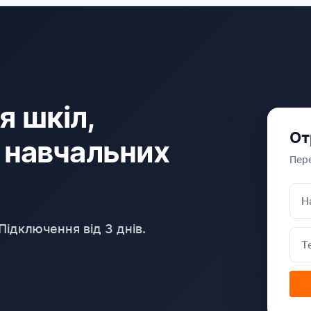
я шкіл,
От
а навчальних
Пере
Підключення від 3 днів.