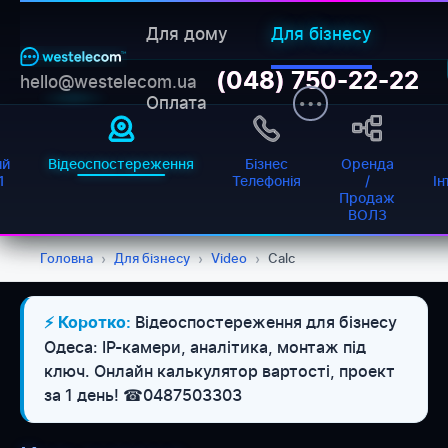
Для дому
Для бізнесу
(048) 750-22-22
hello@westelecom.ua
Оплата
ий
Відеоспостереження
Бізнес
Оренда
1
Телефонія
/
Ін
Продаж
ВОЛЗ
Головна
›
Для бізнесу
›
Video
›
Calc
Відеоспостереження для бізнесу
⚡ Коротко:
Одеса: IP-камери, аналітика, монтаж під
ключ. Онлайн калькулятор вартості, проект
за 1 день! ☎0487503303