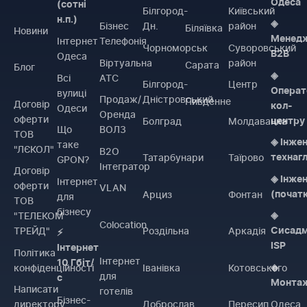
Одеса
(сотні
Білгород-
Київський
н.п.)
◈
Бізнес
Дн.
район
Біляївка
Новини
Менед
Інтернет
Телефонія
Чорноморськ
Суворовський
B2B
Одеса
Віртуальна
район
Сарата
Блог
◈
Всі
АТС
Білгород-
Центр
Операт
вулиці
Продаж/
Дністровський
Пивденне
Договiр
кол-
Одеси
Оренда
оферти
Болград
Молдаванка
центру
Що
ВОЛЗ
ТОВ
◈ Інже
таке
"ЛЄКОЛ"
B2O
Татарбунари
Таїрово
технаг
GPON?
Інтегратор
Договiр
◈ Інже
Інтернет
оферти
VLAN
Арциз
Фонтан
(почат
для
ТОВ
бізнесу
"ТЕЛЕКОМ
◈
Colocation
ТРЕЙД"
Роздільна
Аркадія
Сисадм
⚡
ISP
Інтернет
Політика
Інтернет
10 Гбіт/
конфіденційності
Іванівка
Котовського
◈
для
с
Монта
Написати
готелів
Бізнес-
директору
Доброслав
Пересип
Одеса