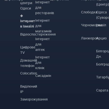
Інтернет
центри
(Центр
для
Одеси
Слободка
Одеса
ресторанів
◈
(Сувор
Інтернет
Інтернет
Чорноморка
Ізмаїл
для
в Ізмаїлі
магазинів
Відеоспостереження
Ланжерон
Арциз
Інтернет
для
Цифрове
аптек
Білгоро
TV
Дн.
Інтернет
Домашній
для
Болгра
телефон
клінік
Colocation
Сисадмін
Татарб
Виділений
Сарата
IP
Заморожування