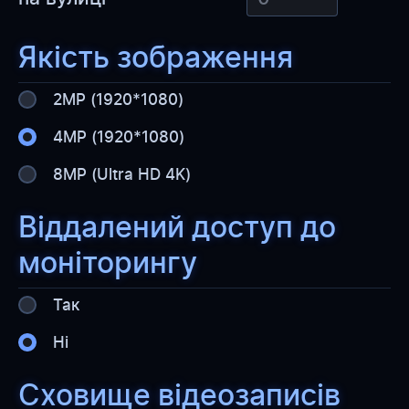
Якість зображення
2MP (1920*1080)
4MP (1920*1080)
8MP (Ultra HD 4K)
Віддалений доступ до
моніторингу
WESTELECOM
Онлайн-підтримка
Так
Нi
Сховище відеозаписів