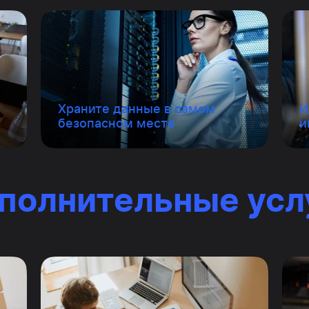
Храните данные в самом
И
безопасном месте
и
полнительные усл