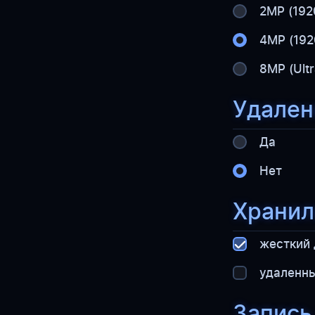
2MP (192
4MP (192
8MP (Ult
Удален
Да
Нет
Хранил
жесткий 
удаленны
Запись