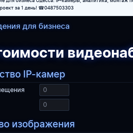
 для бизнеса Одесса: IP-камеры, аналитика, монтаж п
проект за 1 день! ☎0487503303
ения для бизнеса
тоимости видеон
ство IP-камер
мещения
во изображения