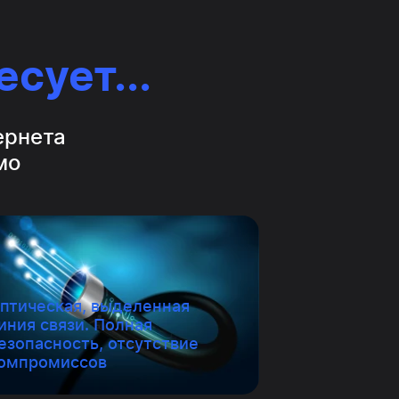
сует...
ернета
мо
птическая, выделенная
иния связи. Полная
езопасность, отсутствие
омпромиссов