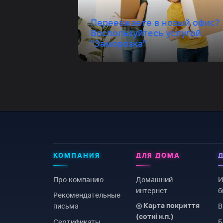
Переезжаете в новый офис?
Воспользуйтесь услугой
"Заморозка"
КОМПАНИЯ
ДЛЯ ДОМА
Про компанию
Домашний
И
интернет
б
Рекомендательные
письма
В
◎ Карта покриття
(сотні н.п.)
Сертификаты
Б