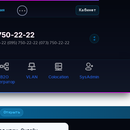
ния
Кабинет
750-22-22
-22
·
(095) 750-22-22
·
(073) 750-22-22
B2O
VLAN
Colocation
SysAdmin
тегратор
7
Открыть