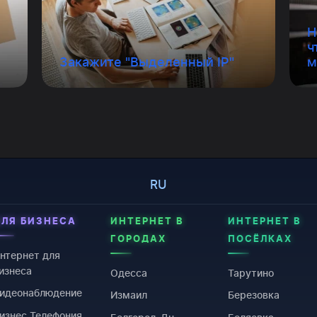
Н
ч
Закажите "Выделенный IP"
м
RU
ДЛЯ БИЗНЕСА
ИНТЕРНЕТ В
ИНТЕРНЕТ В
ГОРОДАХ
ПОСЁЛКАХ
нтернет для
изнеса
Одесса
Тарутино
идеонаблюдение
Измаил
Березовка
изнес Телефония