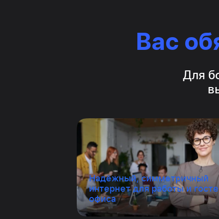
Вас об
Для б
в
Надёжный, симметричный
интернет для работы и гост
офиса