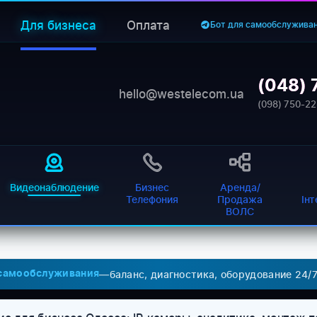
Для бизнеса
Оплата
Бот для самообслужива
(048) 
hello@westelecom.ua
(098) 750-22
Видеонаблюдение
Бизнес
Аренда/
Телефония
Продажа
Ін
ВОЛС
—
баланс, диагностика, оборудование 24/
 самообслуживания