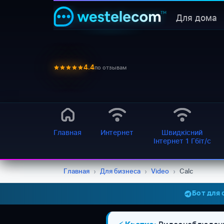
Для дома
по отзывам
4.4
Главная
Интернет
Швидкісний
Інтернет 1 Гбіт/с
Главная
›
Для бизнеса
›
Video
›
Calc
Бот для