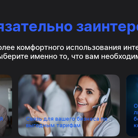
язательно заинтере
олее комфортного использования инт
ыберите именно то, что вам необходи
О
л
ей
Связь для вашего бизнеса по
б
выгодным тарифам
к