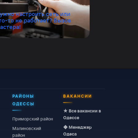
ужно настроить сеть или
то-то не работает? Вызов
астера!
РАЙОНЫ
ВАКАНСИИ
ОДЕССЫ
★ Все вакансии в
Одессе
Приморский район
◆ Менеджер
Малиновский
Одеса
район