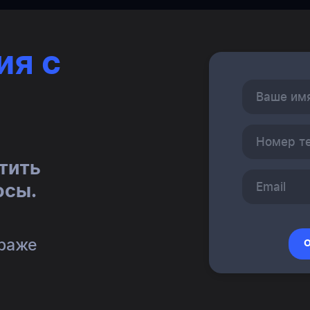
ия с
тить
осы.
траже
О