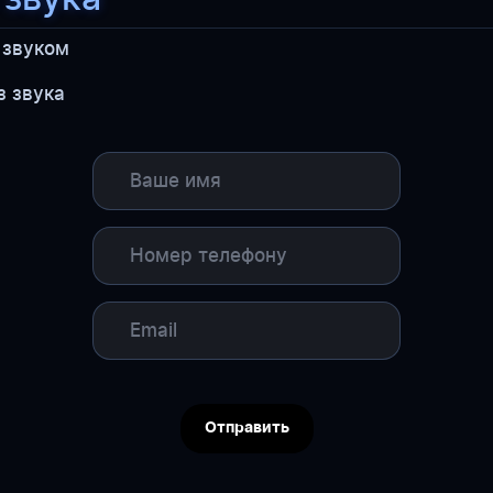
 звуком
з звука
Отправить