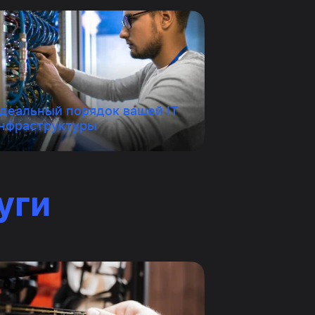
деальный порядок вашей IT
нфраструктуры
уги