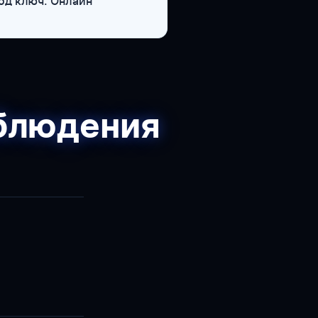
од ключ. Онлайн
аблюдения