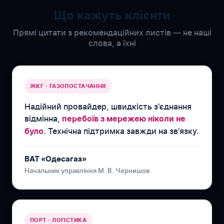
Що кажуть клієнти
Прямі цитати з рекомендаційних листів — не наші
слова, а їхні
ЖКГ · ГАЗОПОСТАЧАННЯ
Надійний провайдер, швидкість з'єднання
відмінна,
перебоїв з мережею ніколи не
. Технічна підтримка завжди на зв'язку.
було
ВАТ «Одесагаз»
Начальник управління М. В. Чернишов
ПОРТ · ЛОГІСТИКА