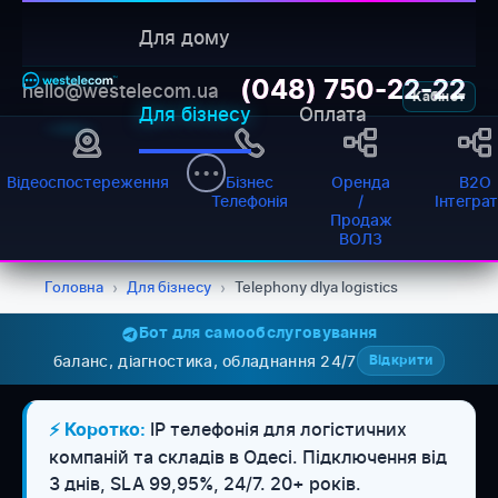
Для дому
(048) 750-22-22
hello@westelecom.ua
Кабінет
Для бізнесу
Оплата
Відеоспостереження
Бізнес
Оренда
B2O
Телефонія
/
Інтегра
Продаж
ВОЛЗ
Головна
›
Для бізнесу
›
Telephony dlya logistics
Бот для самообслуговування
баланс, діагностика, обладнання 24/7
Відкрити
IP телефонія для логістичних
⚡ Коротко:
WESTELECOM
компаній та складів в Одесі. Підключення від
Онлайн-підтримка
3 днів, SLA 99,95%, 24/7. 20+ років.