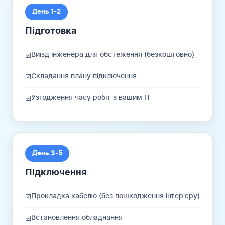
День 1-2
Підготовка
Виїзд інженера для обстеження (безкоштовно)
☑️
Складання плану підключення
☑️
Узгодження часу робіт з вашим IT
☑️
День 3-5
Підключення
Прокладка кабелю (без пошкодження інтер'єру)
☑️
Встановлення обладнання
☑️