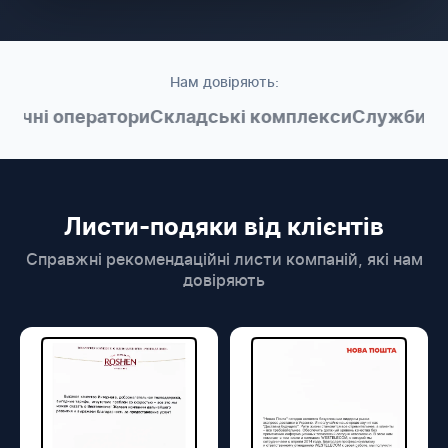
Нам довіряють:
ичні оператори
Складські комплекси
Служби до
Листи-подяки від клієнтів
Справжні рекомендаційні листи компаній, які нам
довіряють