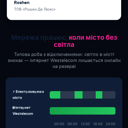
Roshen
ТОВ «Рошен Де Люкс»
Мережа працює,
коли місто без
світла
Типова доба з відключеннями: світло в місті
зникає — інтернет Westelecom лишається онлайн
на резерві
⚡ Електромережа
міста
🌐 Інтернет
Westelecom
00:00
06:00
12:00
18:00
24:00