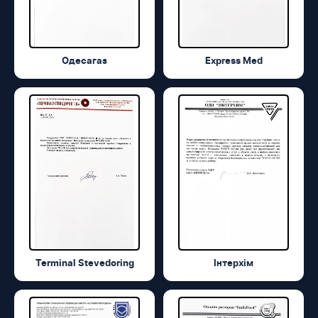
Одесагаз
Express Med
Terminal Stevedoring
Інтерхім