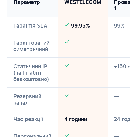
Параметр
WESTELECOM
Провайд
1
Гарантія SLA
99%
99,95%
Гарантований
—
симетричний
Статичний IP
+150 ₴/м
(на Гігабіті
безкоштовно)
Резервний
—
канал
Час реакції
24 годин
4 години
Персональний
—