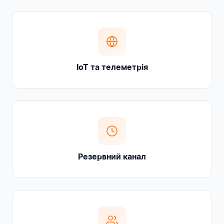
IoT та телеметрія
Резервний канал