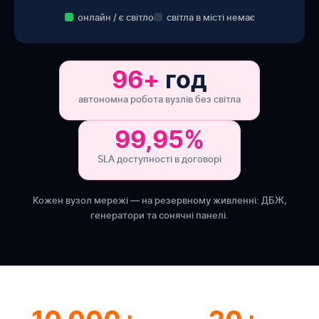
онлайн / є світло
світла в місті немає
96+
год
автономна робота вузлів без світла
99,95%
SLA доступності в договорі
Кожен вузол мережі — на резервному живленні: ДБЖ,
генератори та сонячні панелі.