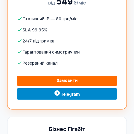
549
від
₴/міс
Статичний IP — 80 грн/міс
SLA 99,95%
24/7 підтримка
Гарантований симетричний
Резервний канал
Замовити
Telegram
Бізнес Гігабіт