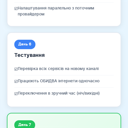
Налаштування паралельно з поточним
☑️
провайдером
День 6
Тестування
Перевірка всіх сервісів на новому каналі
☑️
Працюють ОБИДВА інтернети одночасно
☑️
Переключення в зручний час (ніч/вихідні)
☑️
День 7