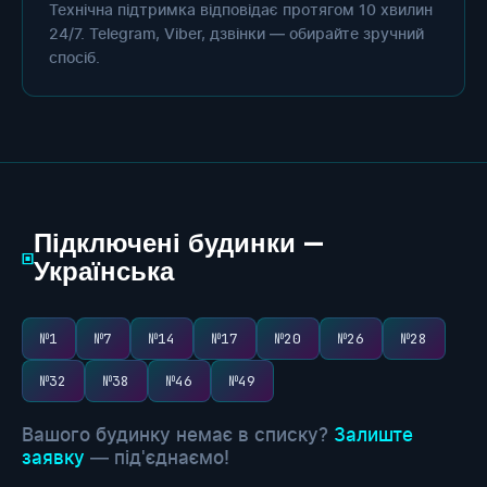
Технічна підтримка відповідає протягом 10 хвилин
24/7. Telegram, Viber, дзвінки — обирайте зручний
спосіб.
Підключені будинки —
▣
Українська
№1
№7
№14
№17
№20
№26
№28
№32
№38
№46
№49
Вашого будинку немає в списку?
Залиште
заявку
— під'єднаємо!