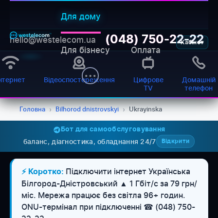
Для дому
(048) 750-22-22
hello@westelecom.ua
Кабінет
Для бізнесу
Оплата
нтернет
Відеоспостереження
Цифрове
Домашній
TV
телефон
Головна
›
Bilhorod dnistrovskyi
›
Ukrayinska
Бот для самообслуговування
баланс, діагностика, обладнання 24/7
Відкрити
Підключити інтернет Українська
⚡ Коротко:
Білгород-Дністровський ▲ 1 Гбіт/с за 79 грн/
міс. Мережа працює без світла 96+ годин.
WESTELECOM
Онлайн-підтримка
ONU-термінал при підключенні ☎ (048) 750-