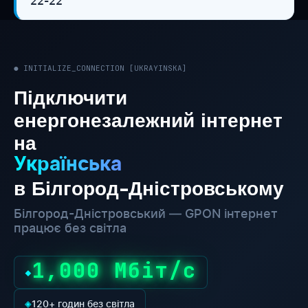
22-22
● INITIALIZE_CONNECTION [UKRAYINSKA]
Підключити
енергонезалежний інтернет
на
Українська
в Білгород-Дністровському
Білгород-Дністровський — GPON інтернет
працює без світла
1,000 Мбіт/с
◆
◈
120+ годин без світла