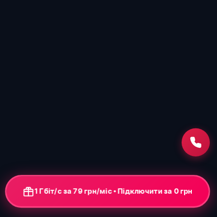
1 Гбіт/с за 79 грн/міс • Підключення від 0 грн
+ ONU-термінал