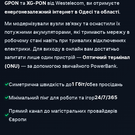
та
від Westelecom, ви отримуєте
GPON
XG-PON
.
енергонезалежний інтернет в Одесі та області
Ми модернізували вузли зв'язку та оснастили їх
потужними акумуляторами, які тримають мережу в
робочому стані навіть при тривалих відключеннях
електрики. Для виходу в онлайн вам достатньо
запитати лише один пристрій —
Оптичний термінал
— за допомогою звичайного PowerBank.
(ONU)
Симетрична швидкість до
без просідань
✓
1 Гбіт/с
Мінімальний пінг для роботи та ігор
✓
24/7/365
Прямий канал до магістральних провайдерів
✓
Європи