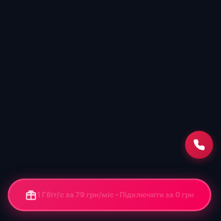
1 Гбіт/с за 79 грн/міс • Підключення від 0 грн
+ ONU-термінал