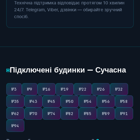
Технічна підтримка відповідає протягом 10 хвилин
24/7. Telegram, Viber, дзвінки — обирайте зручний
спосіб.
Підключені будинки — Сучасна
▣
№3
№9
№16
№19
№22
№26
№32
№35
№43
№45
№50
№54
№56
№58
№62
№70
№74
№82
№85
№89
№91
№94