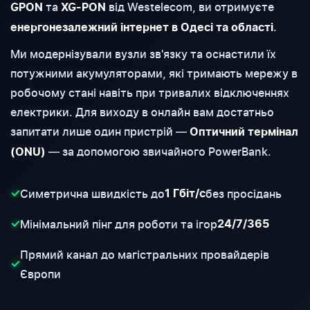
та
від Westelecom, ви отримуєте
GPON
XG-PON
.
енергонезалежний інтернет в Одесі та області
Ми модернізували вузли зв'язку та оснастили їх
потужними акумуляторами, які тримають мережу в
робочому стані навіть при тривалих відключеннях
електрики. Для виходу в онлайн вам достатньо
запитати лише один пристрій —
Оптичний термінал
— за допомогою звичайного PowerBank.
(ONU)
Симетрична швидкість до
без просідань
✓
1 Гбіт/с
Мінімальний пінг для роботи та ігор
✓
24/7/365
Прямий канал до магістральних провайдерів
✓
Європи