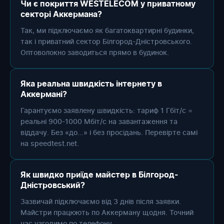
Чи є покриття WESTELECOM у приватному
секторі Аккермана?
Так, ми підключаємо як багатоквартирні будинки,
так і приватний сектор Білгород-Дністровського.
Оптоволокно заводиться прямо в будинок.
Яка реальна швидкість інтернету в
Аккермані?
Гарантуємо заявлену швидкість: тариф 1 Гбіт/с =
реальні 900-1000 Мбіт/с на завантаження та
віддачу. Без «до...» і без просідань. Перевірте самі
на speedtest.net.
Як швидко приїде майстер в Білгород-
Дністровський?
Зазвичай підключаємо від 3 днів після заявки.
Майстри працюють по Аккерману щодня. Точний
час узгодимо по телефону.