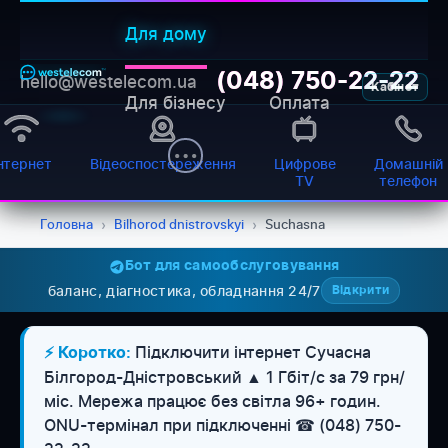
Для дому
(048) 750-22-22
hello@westelecom.ua
Кабінет
Для бізнесу
Оплата
нтернет
Відеоспостереження
Цифрове
Домашній
TV
телефон
Головна
›
Bilhorod dnistrovskyi
›
Suchasna
Бот для самообслуговування
баланс, діагностика, обладнання 24/7
Відкрити
Підключити інтернет Сучасна
⚡ Коротко:
Білгород-Дністровський ▲ 1 Гбіт/с за 79 грн/
міс. Мережа працює без світла 96+ годин.
WESTELECOM
Онлайн-підтримка
ONU-термінал при підключенні ☎ (048) 750-