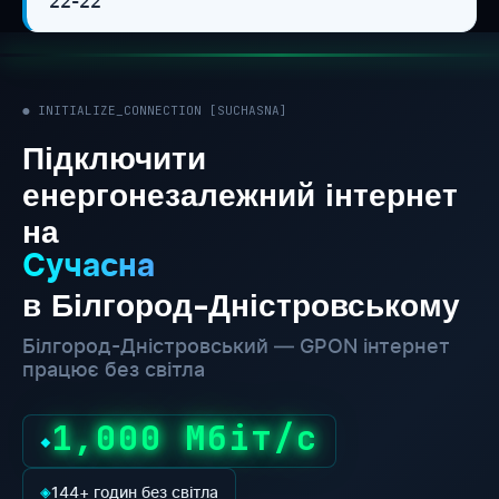
22-22
● INITIALIZE_CONNECTION [SUCHASNA]
Підключити
енергонезалежний інтернет
на
Сучасна
в Білгород-Дністровському
Білгород-Дністровський — GPON інтернет
працює без світла
1,000 Мбіт/с
◆
◈
144+ годин без світла