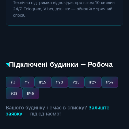
Технічна підтримка відповідає протягом 10 хвилин
24/7. Telegram, Viber, дзвінки — обирайте зручний
спосіб.
Підключені будинки — Робоча
▣
№3
№7
№15
№20
№25
№27
№34
№38
№45
Вашого будинку немає в списку?
Залиште
заявку
— під'єднаємо!