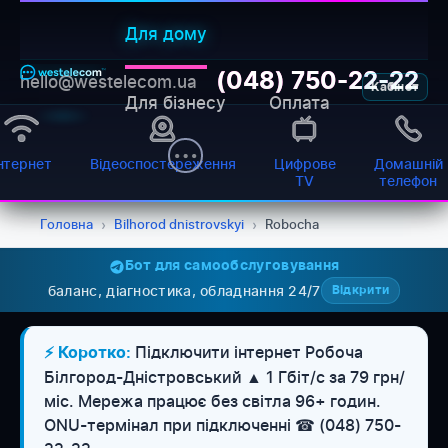
Для дому
(048) 750-22-22
hello@westelecom.ua
Кабінет
Для бізнесу
Оплата
нтернет
Відеоспостереження
Цифрове
Домашній
TV
телефон
Головна
›
Bilhorod dnistrovskyi
›
Robocha
Бот для самообслуговування
баланс, діагностика, обладнання 24/7
Відкрити
Підключити інтернет Робоча
⚡ Коротко:
Білгород-Дністровський ▲ 1 Гбіт/с за 79 грн/
міс. Мережа працює без світла 96+ годин.
WESTELECOM
Онлайн-підтримка
ONU-термінал при підключенні ☎ (048) 750-