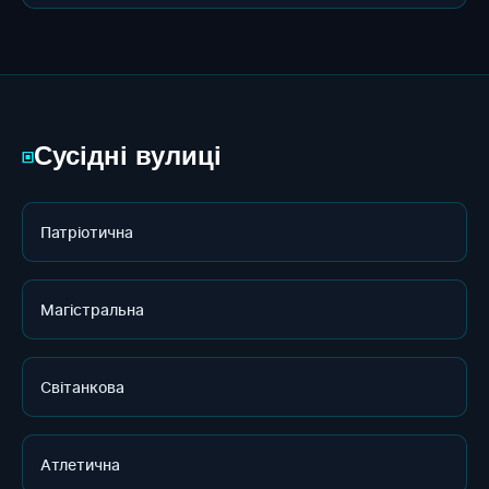
Сусідні вулиці
▣
Патріотична
Магістральна
Світанкова
Атлетична