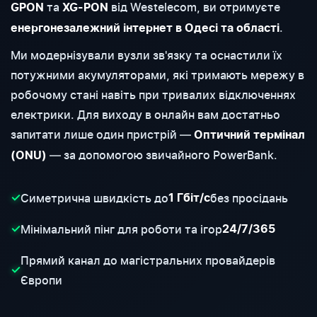
та
від Westelecom, ви отримуєте
GPON
XG-PON
.
енергонезалежний інтернет в Одесі та області
Ми модернізували вузли зв'язку та оснастили їх
потужними акумуляторами, які тримають мережу в
робочому стані навіть при тривалих відключеннях
електрики. Для виходу в онлайн вам достатньо
запитати лише один пристрій —
Оптичний термінал
— за допомогою звичайного PowerBank.
(ONU)
Симетрична швидкість до
без просідань
✓
1 Гбіт/с
Мінімальний пінг для роботи та ігор
✓
24/7/365
Прямий канал до магістральних провайдерів
✓
Європи