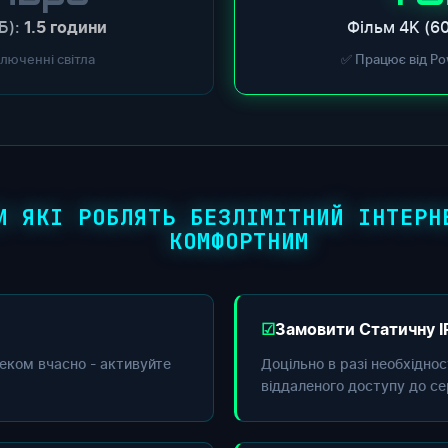
Б):
Фільм 4K (60
1.5 години
ключенні світла
✅ Працює від Po
И ЯКІ РОБЛЯТЬ БЕЗЛІМІТНИЙ ІНТЕРН
КОМФОРТНИМ
Замовити Статичну I
еком вчасно - активуйте
Доцільно в разі необхідно
віддаленого доступу до се