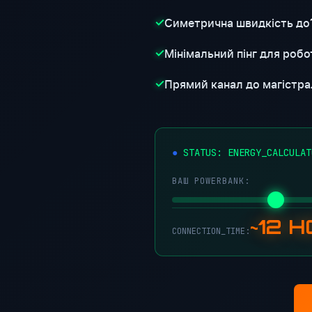
Симетрична швидкість до
✓
Мінімальний пінг для робот
✓
Прямий канал до магістра
✓
STATUS: ENERGY_CALCULAT
ВАШ POWERBANK:
~12 
CONNECTION_TIME: