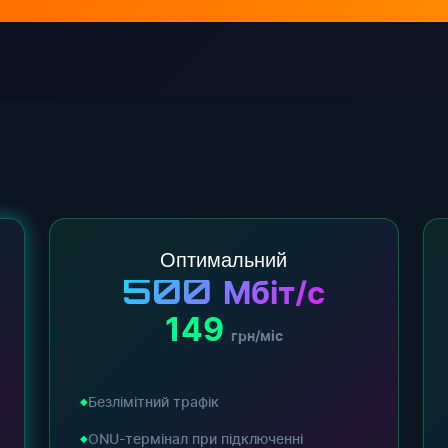
Оптимальний
500
Мбіт/с
149
грн/міс
Безлімітний трафік
ONU-термінал при підключенні