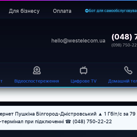
Для бізнесу
Оплата
Бот для самообслуговува
(048) 
hello@westelecom.ua
(098) 750-22
ет
Відеоспостереження
Цифрове TV
Домашній те
ернет Пушкіна Білгород-Дністровський ▲ 1 Гбіт/с за 79
U-термінал при підключенні ☎ (048) 750-22-22