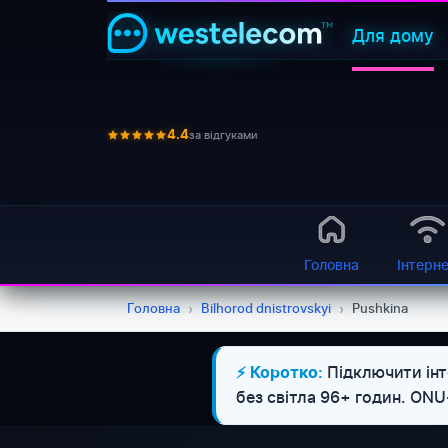
Для дому
за відгуками
4.4
Головна
Інтерн
Головна
›
Bilhorod dnistrovskyi
›
Pushkina
Підключити інт
⚡ Коротко:
без світла 96+ годин. ON