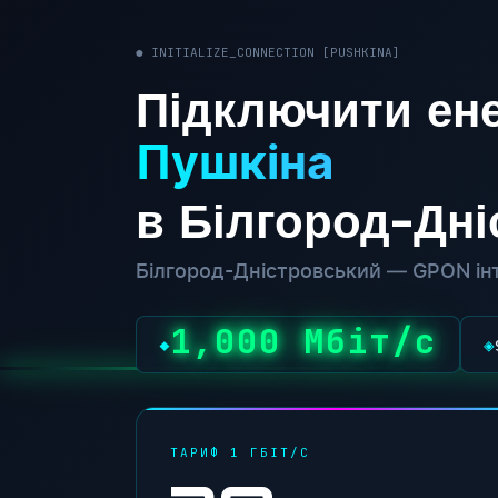
● INITIALIZE_CONNECTION [PUSHKINA]
Підключити ене
Пушкіна
в Білгород-Дн
Білгород-Дністровський — GPON інт
1,000 Мбіт/с
◆
◈
ТАРИФ 1 ГБІТ/С