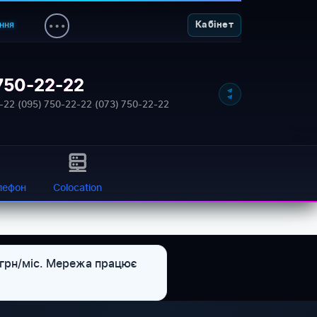
ння
Кабінет
750-22-22
NETWORK_STATUS: ONLINE
-22
·
(095) 750-22-22
·
(073) 750-22-22
лефон
Colocation
 грн/міс. Мережа працює