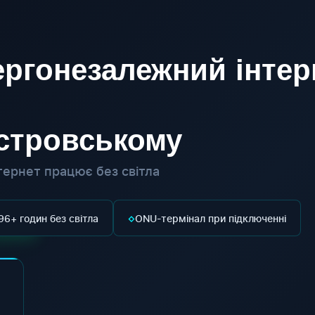
ргонезалежний інтер
істровському
ернет працює без світла
◇
96+ годин без світла
ONU-термінал при підключенні