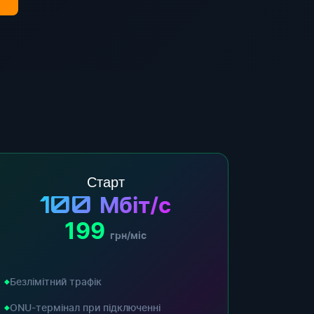
Старт
100
Мбіт/с
199
грн/міс
Безлімітний трафік
ONU-термінал при підключенні