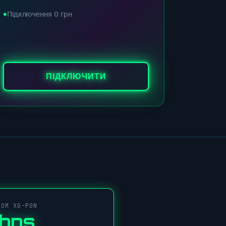
Підключення 0 грн
ПІДКЛЮЧИТИ
COM XG-PON
Gbps