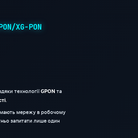
PON/XG-PON
вдяки технології
та
GPON
.
сті
римають мережу в робочому
тньо запитати лише один