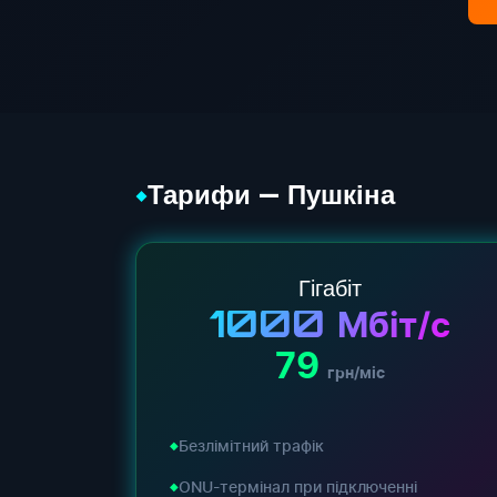
Тарифи — Пушкіна
◆
Гігабіт
1000
Мбіт/с
79
грн/міс
Безлімітний трафік
ONU-термінал при підключенні