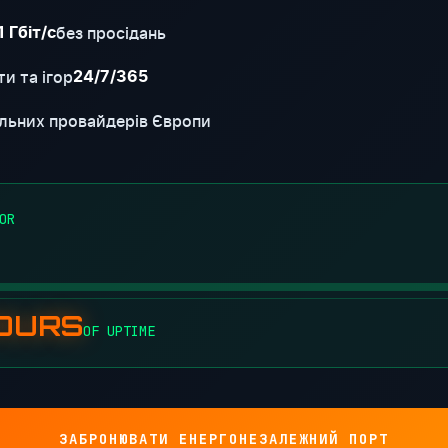
без просідань
1 Гбіт/с
и та ігор
24/7/365
льних провайдерів Європи
OR
HOURS
OF UPTIME
ЗАБРОНЮВАТИ ЕНЕРГОНЕЗАЛЕЖНИЙ ПОРТ