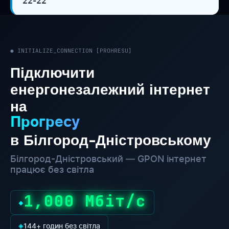
22-22
● INITIALIZE_CONNECTION [PROHRESU]
Підключити
енергонезалежний інтернет
на
Прогресу
в Білгород-Дністровському
Білгород-Дністровський — GPON інтернет
працює без світла
1,000 Мбіт/с
◆
◈
144+ годин без світла