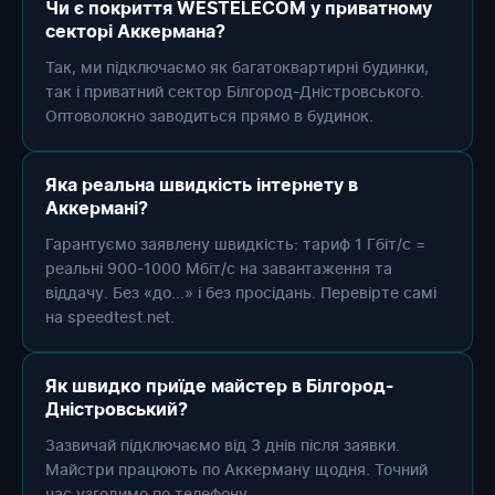
Чи є покриття WESTELECOM у приватному
секторі Аккермана?
Так, ми підключаємо як багатоквартирні будинки,
так і приватний сектор Білгород-Дністровського.
Оптоволокно заводиться прямо в будинок.
Яка реальна швидкість інтернету в
Аккермані?
Гарантуємо заявлену швидкість: тариф 1 Гбіт/с =
реальні 900-1000 Мбіт/с на завантаження та
віддачу. Без «до...» і без просідань. Перевірте самі
на speedtest.net.
Як швидко приїде майстер в Білгород-
Дністровський?
Зазвичай підключаємо від 3 днів після заявки.
Майстри працюють по Аккерману щодня. Точний
час узгодимо по телефону.