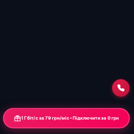
1 Гбіт/с за 79 грн/міс • Підключення від 0 грн
+ ONU-термінал