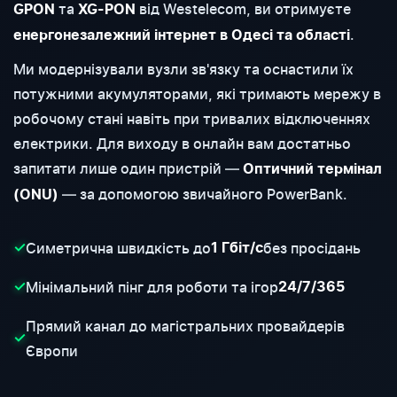
та
від Westelecom, ви отримуєте
GPON
XG-PON
.
енергонезалежний інтернет в Одесі та області
Ми модернізували вузли зв'язку та оснастили їх
потужними акумуляторами, які тримають мережу в
робочому стані навіть при тривалих відключеннях
електрики. Для виходу в онлайн вам достатньо
запитати лише один пристрій —
Оптичний термінал
— за допомогою звичайного PowerBank.
(ONU)
Симетрична швидкість до
без просідань
✓
1 Гбіт/с
Мінімальний пінг для роботи та ігор
✓
24/7/365
Прямий канал до магістральних провайдерів
✓
Європи