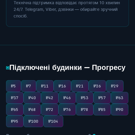
Технічна підтримка відповідає протягом 10 хвилин
24/7. Telegram, Viber, дзвінки — обирайте зручний
спосіб.
Підключені будинки — Прогресу
▣
№5
№7
№11
№16
№21
№26
№29
№37
№40
№42
№46
№53
№57
№63
№65
№68
№72
№76
№78
№85
№90
№95
№100
№104