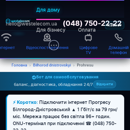
Для дому
(048) 750-22-22
hello@westelecom.ua
Кабінет
Для бізнесу
Оплата
нтернет
Відеоспостереження
Цифрове
Домашній
TV
телефон
Головна
›
Bilhorod dnistrovskyi
›
Prohresu
Бот для самообслуговування
баланс, діагностика, обладнання 24/7
Відкрити
Підключити інтернет Прогресу
⚡ Коротко:
Білгород-Дністровський ▲ 1 Гбіт/с за 79 грн/
міс. Мережа працює без світла 96+ годин.
WESTELECOM
Онлайн-підтримка
ONU-термінал при підключенні ☎ (048) 750-