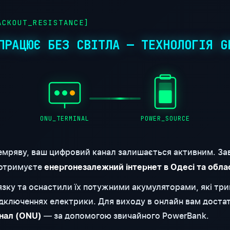
CKOUT_RESISTANCE]
ПРАЦЮЄ БЕЗ СВІТЛА — ТЕХНОЛОГІЯ G
ONU_TERMINAL
POWER_SOURCE
емряву, ваш цифровий канал залишається активним. За
 отримуєте
енергонезалежний інтернет в Одесі та обла
'язку та оснастили їх потужними акумуляторами, які т
відключеннях електрики. Для виходу в онлайн вам доста
— за допомогою звичайного PowerBank.
нал (ONU)