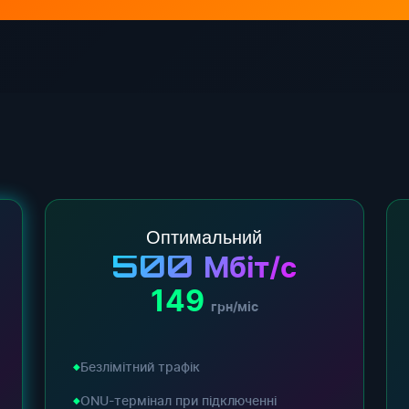
Оптимальний
500
Мбіт/с
149
грн/міс
Безлімітний трафік
ONU-термінал при підключенні