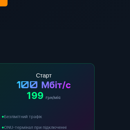
Старт
100
Мбіт/с
199
грн/міс
Безлімітний трафік
ONU-термінал при підключенні