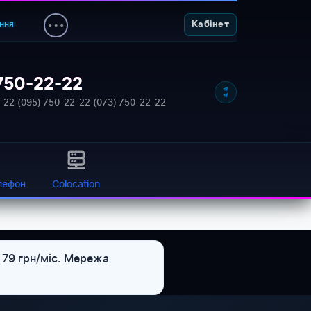
ння
Кабінет
750-22-22
NETWORK_STATUS: ONLINE
-22
·
(095) 750-22-22
·
(073) 750-22-22
лефон
Colocation
 79 грн/міс. Мережа