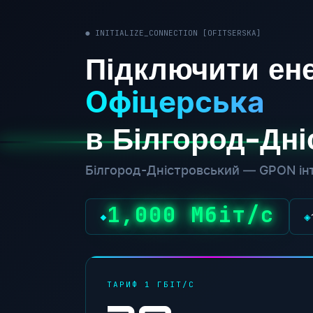
● INITIALIZE_CONNECTION [OFITSERSKA]
Підключити ене
Офіцерська
в Білгород-Дн
Білгород-Дністровський — GPON інт
1,000 Мбіт/с
◆
◈
ТАРИФ 1 ГБІТ/С