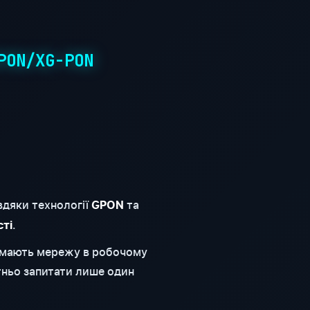
PON/XG-PON
вдяки технології
та
GPON
.
сті
римають мережу в робочому
тньо запитати лише один