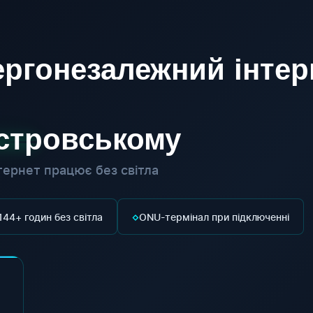
ргонезалежний інтер
істровському
ернет працює без світла
◇
144+ годин без світла
ONU-термінал при підключенні