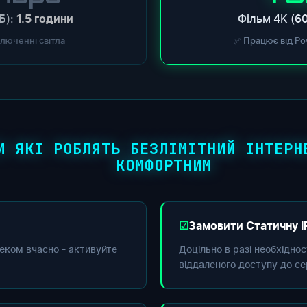
Б):
Фільм 4K (60
1.5 години
ключенні світла
✅ Працює від Po
И ЯКІ РОБЛЯТЬ БЕЗЛІМІТНИЙ ІНТЕРН
КОМФОРТНИМ
Замовити Статичну I
еком вчасно - активуйте
Доцільно в разі необхідно
віддаленого доступу до се