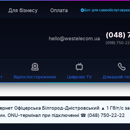
Для бізнесу
Оплата
Бот для самообслуговува
(048) 
hello@westelecom.ua
(098) 750-22
ет
Відеоспостереження
Цифрове TV
Домашній те
ернет Офіцерська Білгород-Дністровський ▲ 1 Гбіт/с за
дин. ONU-термінал при підключенні ☎ (048) 750-22-22