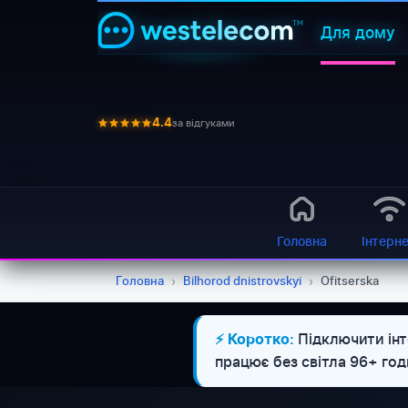
Для дому
за відгуками
4.4
Головна
Інтерн
Головна
›
Bilhorod dnistrovskyi
›
Ofitserska
Підключити інт
⚡ Коротко:
працює без світла 96+ го