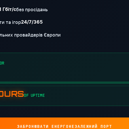
без просідань
1 Гбіт/с
и та ігор
24/7/365
льних провайдерів Європи
OR
HOURS
OF UPTIME
ЗАБРОНЮВАТИ ЕНЕРГОНЕЗАЛЕЖНИЙ ПОРТ