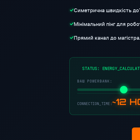
Симетрична швидкість до
✓
Мінімальний пінг для робот
✓
Прямий канал до магістра
✓
●
STATUS: ENERGY_CALCULAT
ВАШ POWERBANK:
~12 
CONNECTION_TIME: