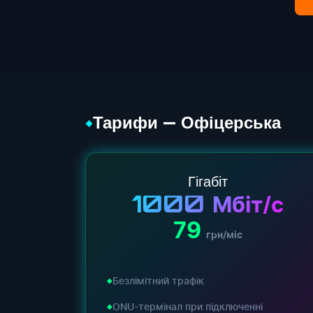
Тарифи — Офіцерська
◆
Гігабіт
1000
Мбіт/с
79
грн/міс
Безлімітний трафік
ONU-термінал при підключенні