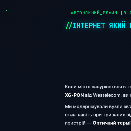
●
АВТОНОМНИЙ_РЕЖИМ [BLA
ІНТЕРНЕТ ЯКИЙ 
Коли місто занурюється в т
від Westelecom, ви
XG-PON
Ми модернізували вузли зв
стані навіть при тривалих 
пристрій —
Оптичний термі