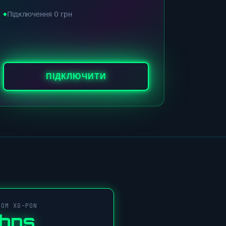
Підключення 0 грн
ПІДКЛЮЧИТИ
COM XG-PON
Gbps