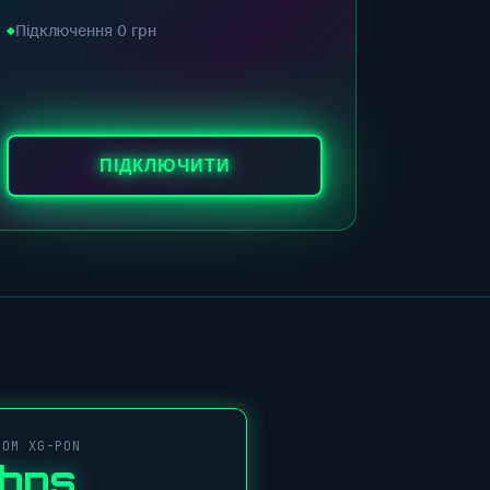
Підключення 0 грн
ПІДКЛЮЧИТИ
COM XG-PON
Gbps