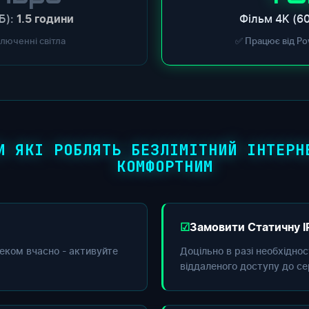
Б):
Фільм 4K (60
1.5 години
ключенні світла
✅ Працює від Po
И ЯКІ РОБЛЯТЬ БЕЗЛІМІТНИЙ ІНТЕРН
КОМФОРТНИМ
Замовити Статичну I
еком вчасно - активуйте
Доцільно в разі необхідно
віддаленого доступу до се