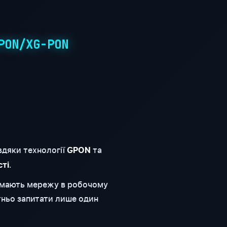
PON/XG-PON
вдяки технології
та
GPON
.
сті
римають мережу в робочому
тньо запитати лише один