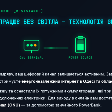
CKOUT_RESISTANCE]
ПРАЦЮЄ БЕЗ СВІТЛА — ТЕХНОЛОГІЯ G
ONU_TERMINAL
POWER_SOURCE
емряву, ваш цифровий канал залишається активним. За
 отримуєте
енергонезалежний інтернет в Одесі та обла
'язку та оснастили їх потужними акумуляторами, які т
відключеннях електрики. Для виходу в онлайн вам доста
— за допомогою звичайного PowerBank.
нал (ONU)