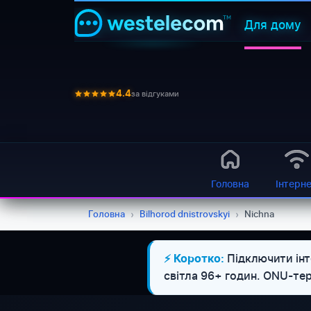
Для дому
за відгуками
4.4
Головна
Інтерн
Головна
›
Bilhorod dnistrovskyi
›
Nichna
Підключити інт
⚡ Коротко:
світла 96+ годин. ONU-те