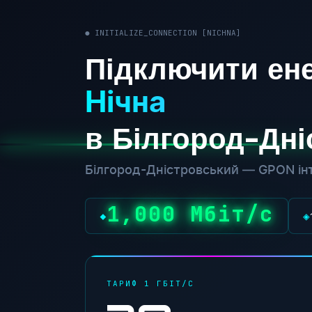
● INITIALIZE_CONNECTION [NICHNA]
Підключити ене
Нічна
в Білгород-Дн
Білгород-Дністровський — GPON інт
1,000 Мбіт/с
◆
◈
ТАРИФ 1 ГБІТ/С