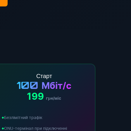
Старт
100
Мбіт/с
199
грн/міс
Безлімітний трафік
ONU-термінал при підключенні