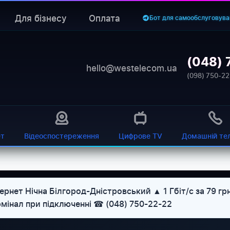
Для бізнесу
Оплата
Бот для самообслуговува
(048) 
hello@westelecom.ua
(098) 750-22
ет
Відеоспостереження
Цифрове TV
Домашній те
ернет Нічна Білгород-Дністровський ▲ 1 Гбіт/с за 79 г
рмінал при підключенні ☎ (048) 750-22-22