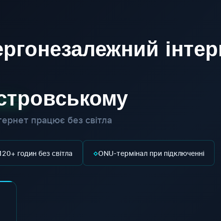
ргонезалежний інтер
істровському
ернет працює без світла
◇
120+ годин без світла
ONU-термінал при підключенні