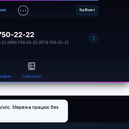
ння
Кабінет
750-22-22
NETWORK_STATUS: ONLINE
-22
·
(095) 750-22-22
·
(073) 750-22-22
лефон
Colocation
рн/міс. Мережа працює без