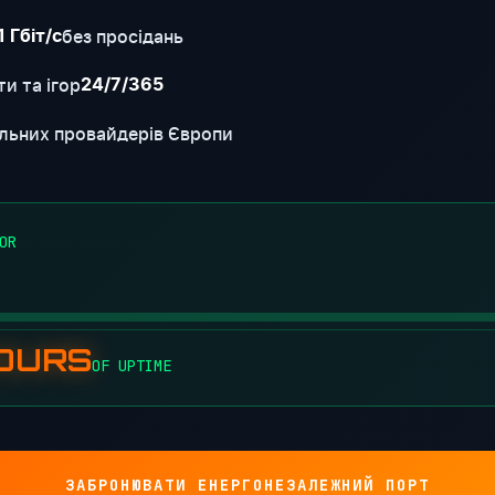
без просідань
1 Гбіт/с
и та ігор
24/7/365
льних провайдерів Європи
OR
HOURS
OF UPTIME
ЗАБРОНЮВАТИ ЕНЕРГОНЕЗАЛЕЖНИЙ ПОРТ