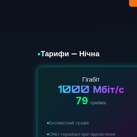
Тарифи — Нічна
◆
Гігабіт
1000
Мбіт/с
79
грн/міс
Безлімітний трафік
ONU-термінал при підключенні