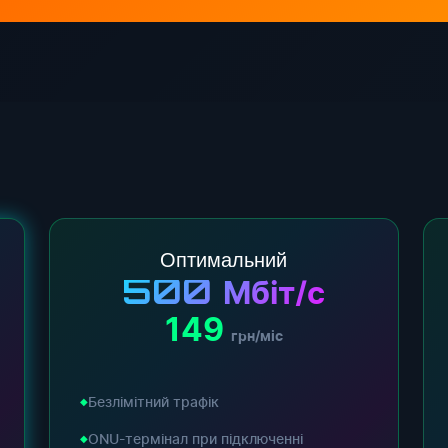
Оптимальний
500
Мбіт/с
149
грн/міс
Безлімітний трафік
ONU-термінал при підключенні