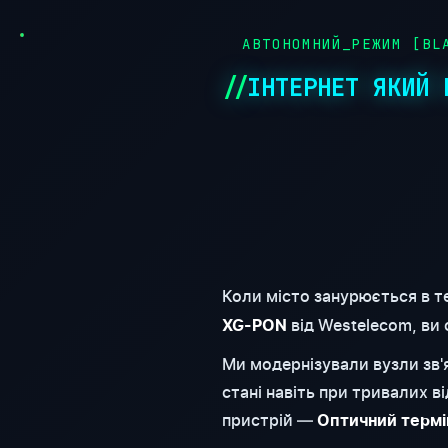
●
АВТОНОМНИЙ_РЕЖИМ [BLA
ІНТЕРНЕТ ЯКИЙ 
Коли місто занурюється в т
від Westelecom, ви
XG-PON
Ми модернізували вузли зв
стані навіть при тривалих 
пристрій —
Оптичний термі