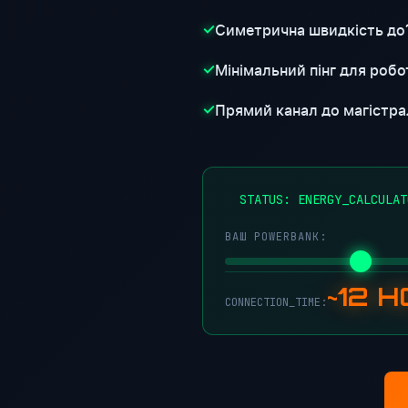
Симетрична швидкість до
✓
Мінімальний пінг для робот
✓
Прямий канал до магістра
✓
●
STATUS: ENERGY_CALCULAT
ВАШ POWERBANK:
~12 
CONNECTION_TIME: