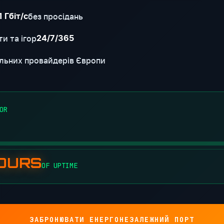
без просідань
1 Гбіт/с
и та ігор
24/7/365
льних провайдерів Європи
OR
HOURS
OF UPTIME
ЗАБРОНЮВАТИ ЕНЕРГОНЕЗАЛЕЖНИЙ ПОРТ