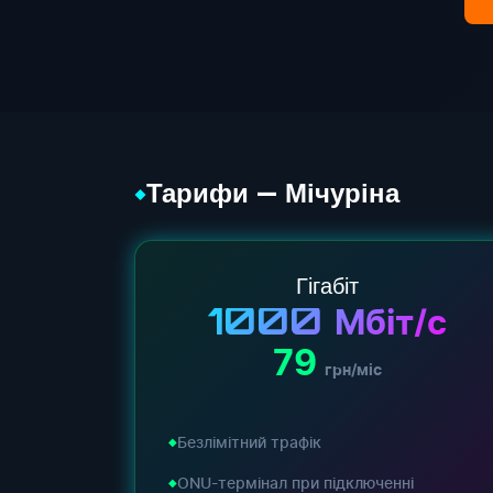
Тарифи — Мічуріна
◆
Гігабіт
1000
Мбіт/с
79
грн/міс
Безлімітний трафік
ONU-термінал при підключенні