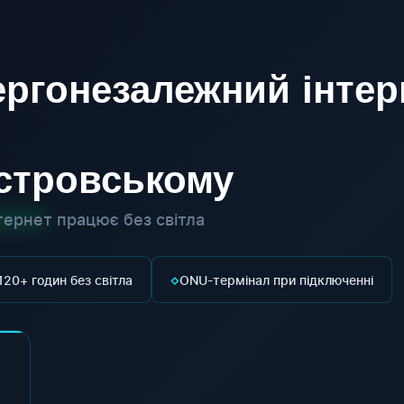
ргонезалежний інтер
істровському
ернет працює без світла
◇
120+ годин без світла
ONU-термінал при підключенні