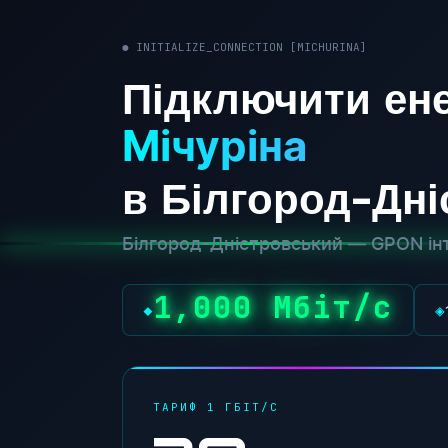
● INITIALIZE_CONNECTION [MICHURINA]
Підключити ене
Мічуріна
в Білгород-Дн
Білгород-Дністровський — GPON інт
1,000 Мбіт/с
◆
◈
ТАРИФ 1 ГБІТ/С