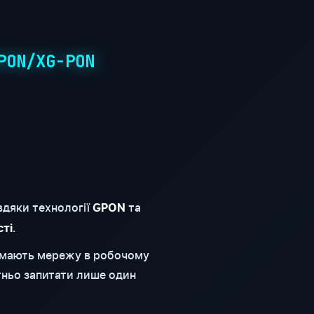
PON/XG-PON
вдяки технології
та
GPON
.
сті
римають мережу в робочому
тньо запитати лише один