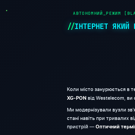
●
АВТОНОМНИЙ_РЕЖИМ [BLA
ІНТЕРНЕТ ЯКИЙ 
Коли місто занурюється в т
від Westelecom, ви
XG-PON
Ми модернізували вузли зв
стані навіть при тривалих 
пристрій —
Оптичний термі