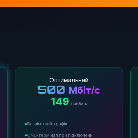
Оптимальний
500
Мбіт/с
149
грн/міс
Безлімітний трафік
ONU-термінал при підключенні