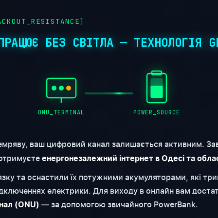
CKOUT_RESISTANCE]
ПРАЦЮЄ БЕЗ СВІТЛА — ТЕХНОЛОГІЯ G
ONU_TERMINAL
POWER_SOURCE
емряву, ваш цифровий канал залишається активним. За
 отримуєте
енергонезалежний інтернет в Одесі та обла
'язку та оснастили їх потужними акумуляторами, які т
відключеннях електрики. Для виходу в онлайн вам доста
— за допомогою звичайного PowerBank.
нал (ONU)