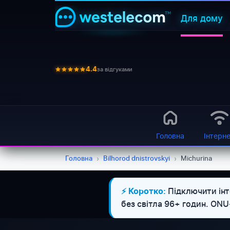
Для дому
за відгуками
4.4
Головна
Інтерн
Головна
›
Bilhorod dnistrovskyi
›
Michurina
Підключити інт
⚡ Коротко:
без світла 96+ годин. ON