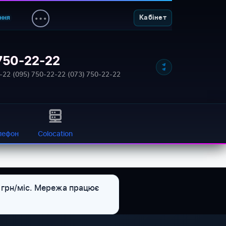
ння
Кабінет
750-22-22
NETWORK_STATUS: ONLINE
-22
·
(095) 750-22-22
·
(073) 750-22-22
лефон
Colocation
9 грн/міс. Мережа працює