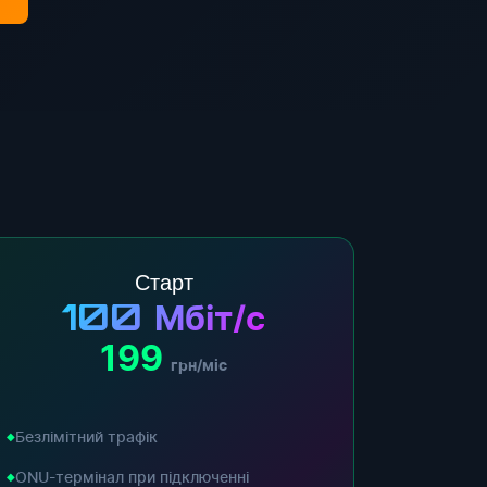
Старт
100
Мбіт/с
199
грн/міс
Безлімітний трафік
ONU-термінал при підключенні