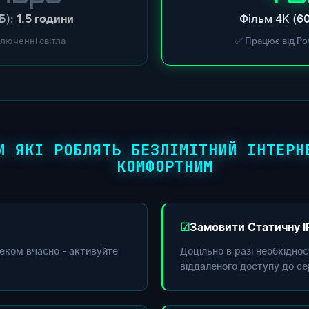
Б):
Фільм 4K (60
1.5 години
ключенні світла
✅ Працює від Po
И ЯКІ РОБЛЯТЬ БЕЗЛІМІТНИЙ ІНТЕРН
КОМФОРТНИМ
Замовити Статичну I
еком вчасно - активуйте
Доцільно в разі необхідно
віддаленого доступу до се