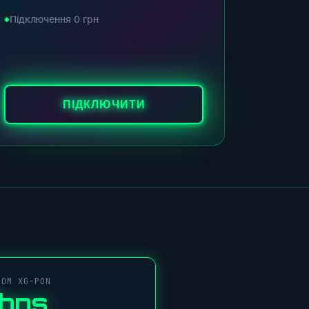
Підключення 0 грн
ПІДКЛЮЧИТИ
COM XG-PON
Gbps