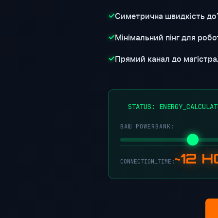
Симетрична швидкість до
✓
Мінімальний пінг для робот
✓
Прямий канал до магістра
✓
●
STATUS: ENERGY_CALCULAT
ВАШ POWERBANK:
~12 
CONNECTION_TIME: