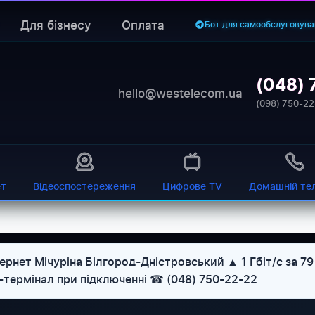
Для бізнесу
Оплата
Бот для самообслуговува
(048) 
hello@westelecom.ua
(098) 750-22
ет
Відеоспостереження
Цифрове TV
Домашній те
ернет Мічуріна Білгород-Дністровський ▲ 1 Гбіт/с за 7
U-термінал при підключенні ☎ (048) 750-22-22