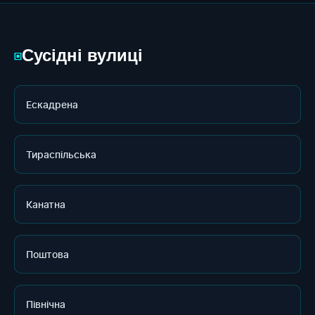
Сусідні вулиці
▣
Ескадрена
Тираспільська
Канатна
Поштова
Північна