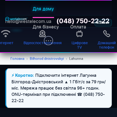
Для дому
(048) 750-22-22
hello@westelecom.ua
Кабінет
Для бізнесу
Оплата
нтернет
Відеоспостереження
Цифрове
Домашній
TV
телефон
Головна
›
Bilhorod dnistrovskyi
›
Lahunna
Підключити інтернет Лагунна
⚡ Коротко:
Білгород-Дністровський ▲ 1 Гбіт/с за 79 грн/
міс. Мережа працює без світла 96+ годин.
ONU-термінал при підключенні ☎ (048) 750-
22-22
WESTELECOM
Онлайн-підтримка