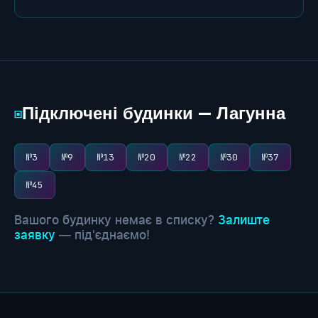
Підключені будинки — Лагунна
▣
№3
№9
№13
№20
№22
№30
№37
№45
Вашого будинку немає в списку?
Залиште
заявку
— під'єднаємо!