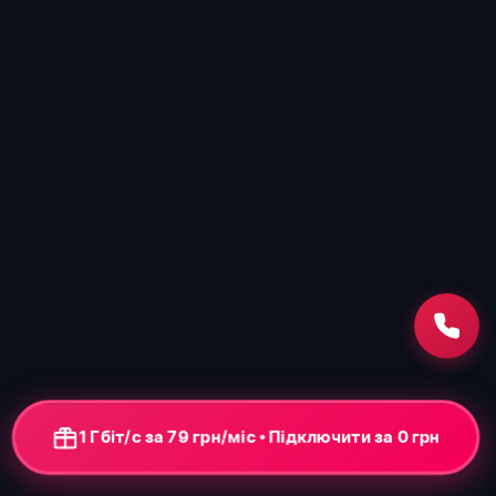
1 Гбіт/с за 79 грн/міс • Підключити за 0 грн