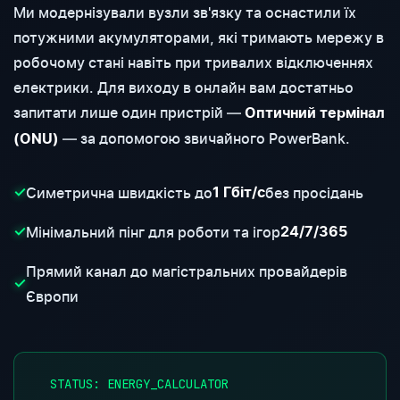
Ми модернізували вузли зв'язку та оснастили їх
потужними акумуляторами, які тримають мережу в
робочому стані навіть при тривалих відключеннях
електрики. Для виходу в онлайн вам достатньо
запитати лише один пристрій —
Оптичний термінал
— за допомогою звичайного PowerBank.
(ONU)
Симетрична швидкість до
без просідань
✓
1 Гбіт/с
Мінімальний пінг для роботи та ігор
✓
24/7/365
Прямий канал до магістральних провайдерів
✓
Європи
STATUS: ENERGY_CALCULATOR