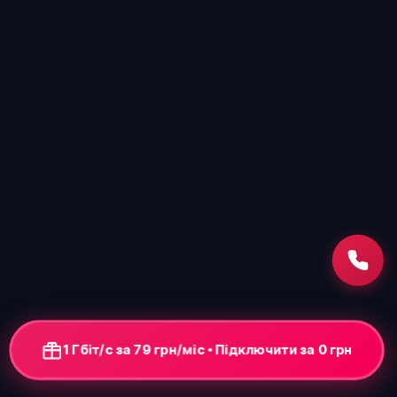
1 Гбіт/с за 79 грн/міс • Підключення від 0 грн
+ ONU-термінал