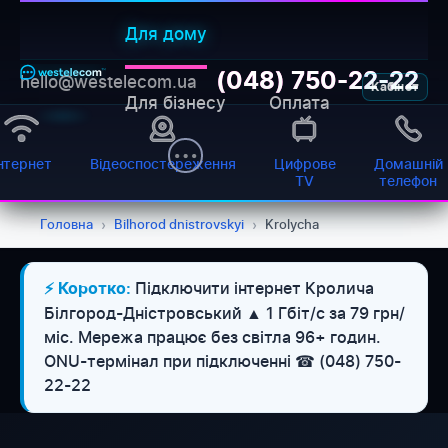
Для дому
(048) 750-22-22
hello@westelecom.ua
Кабінет
Для бізнесу
Оплата
нтернет
Відеоспостереження
Цифрове
Домашній
TV
телефон
Головна
›
Bilhorod dnistrovskyi
›
Krolycha
Підключити інтернет Кролича
⚡ Коротко:
Білгород-Дністровський ▲ 1 Гбіт/с за 79 грн/
міс. Мережа працює без світла 96+ годин.
ONU-термінал при підключенні ☎ (048) 750-
22-22
WESTELECOM
Онлайн-підтримка