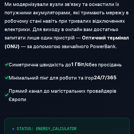
Ми модернізували вузли зв'язку та оснастили їх
потужними акумуляторами, які тримають мережу в
робочому стані навіть при тривалих відключеннях
електрики. Для виходу в онлайн вам достатньо
запитати лише один пристрій —
Оптичний термінал
— за допомогою звичайного PowerBank.
(ONU)
Симетрична швидкість до
без просідань
✓
1 Гбіт/с
Мінімальний пінг для роботи та ігор
✓
24/7/365
Прямий канал до магістральних провайдерів
✓
Європи
STATUS: ENERGY_CALCULATOR