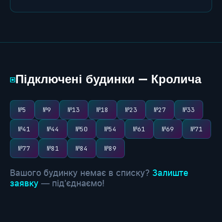
Підключені будинки — Кролича
▣
№5
№9
№13
№18
№23
№27
№33
№41
№44
№50
№54
№61
№69
№71
№77
№81
№84
№89
Вашого будинку немає в списку?
Залиште
заявку
— під'єднаємо!