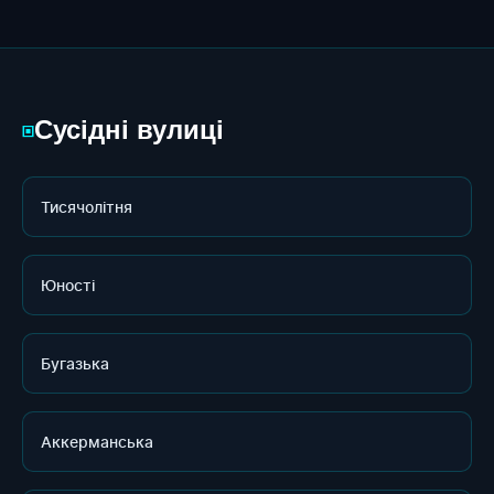
Сусідні вулиці
▣
Тисячолітня
Юності
Бугазька
Аккерманська