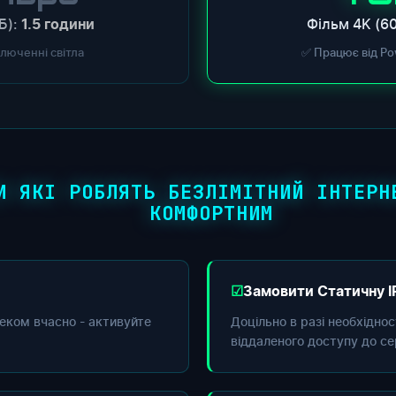
Б):
Фільм 4K (60
1.5 години
ключенні світла
✅ Працює від Po
И ЯКІ РОБЛЯТЬ БЕЗЛІМІТНИЙ ІНТЕРН
КОМФОРТНИМ
Замовити Статичну I
еком вчасно - активуйте
Доцільно в разі необхідно
віддаленого доступу до се