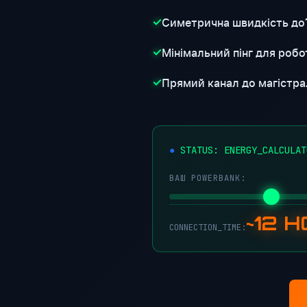
Симетрична швидкість до
✓
Мінімальний пінг для робот
✓
Прямий канал до магістра
✓
STATUS: ENERGY_CALCULAT
ВАШ POWERBANK:
~12 
CONNECTION_TIME: