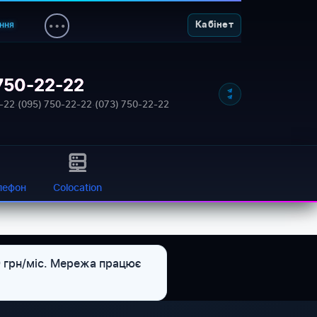
ння
Кабінет
750-22-22
NETWORK_STATUS: ONLINE
-22
·
(095) 750-22-22
·
(073) 750-22-22
лефон
Colocation
9 грн/міс. Мережа працює