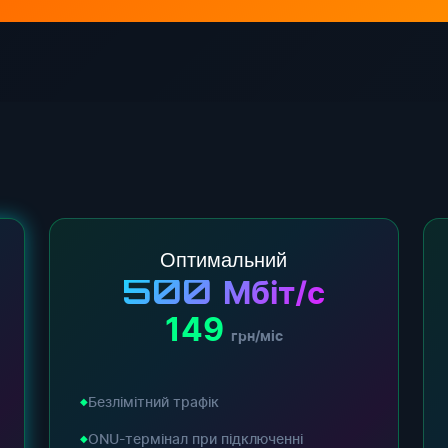
Оптимальний
500
Мбіт/с
149
грн/міс
Безлімітний трафік
ONU-термінал при підключенні