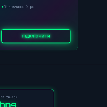
Підключення 0 грн
ПІДКЛЮЧИТИ
COM XG-PON
Gbps