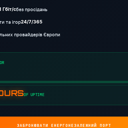
без просідань
1 Гбіт/с
и та ігор
24/7/365
льних провайдерів Європи
OR
HOURS
OF UPTIME
ЗАБРОНЮВАТИ ЕНЕРГОНЕЗАЛЕЖНИЙ ПОРТ