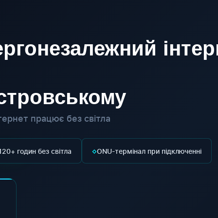
ргонезалежний інтер
істровському
ернет працює без світла
◇
120+ годин без світла
ONU-термінал при підключенні