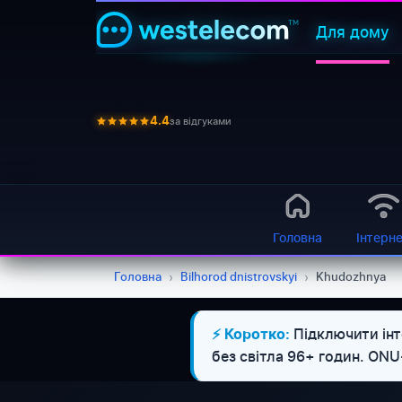
Для дому
за відгуками
4.4
Головна
Інтерн
Головна
›
Bilhorod dnistrovskyi
›
Khudozhnya
Підключити інт
⚡ Коротко:
без світла 96+ годин. ON