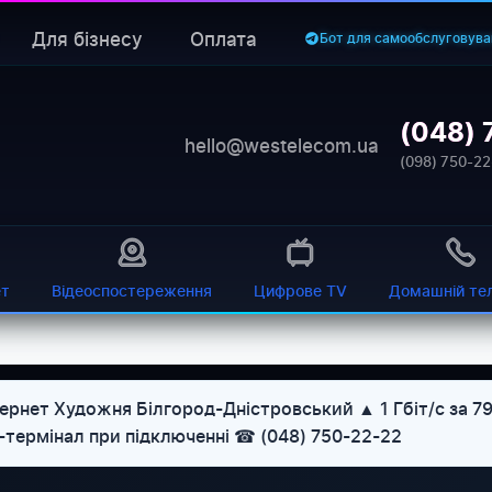
Для бізнесу
Оплата
Бот для самообслуговува
(048) 
hello@westelecom.ua
(098) 750-22
ет
Відеоспостереження
Цифрове TV
Домашній те
ернет Художня Білгород-Дністровський ▲ 1 Гбіт/с за 7
U-термінал при підключенні ☎ (048) 750-22-22