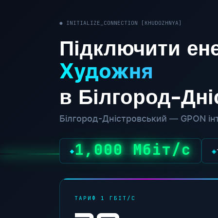
● INITIALIZE_CONNECTION [KHUDOZHNYA]
Підключити ене
Художня
в Білгород-Дн
Білгород-Дністровський — GPON інт
1,000 Мбіт/с
◆
◈
ТАРИФ 1 ГБІТ/С