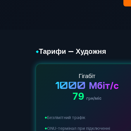
Тарифи — Художня
◆
Гігабіт
1000
Мбіт/с
79
грн/міс
Безлімітний трафік
ONU-термінал при підключенні