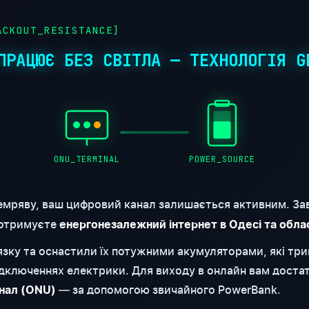
CKOUT_RESISTANCE]
ПРАЦЮЄ БЕЗ СВІТЛА — ТЕХНОЛОГІЯ G
ONU_TERMINAL
POWER_SOURCE
емряву, ваш цифровий канал залишається активним. За
 отримуєте
енергонезалежний інтернет в Одесі та обла
'язку та оснастили їх потужними акумуляторами, які т
відключеннях електрики. Для виходу в онлайн вам доста
— за допомогою звичайного PowerBank.
нал (ONU)