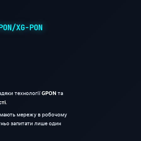
PON/XG-PON
вдяки технології
та
GPON
.
сті
римають мережу в робочому
тньо запитати лише один