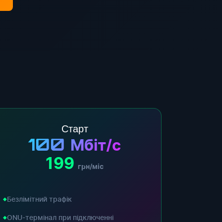
Старт
100
Мбіт/с
199
грн/міс
Безлімітний трафік
ONU-термінал при підключенні