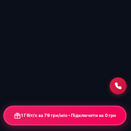
1 Гбіт/с за 79 грн/міс • Підключити за 0 грн