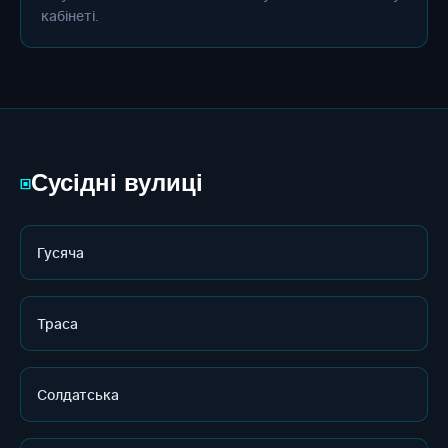
кабінеті.
Сусідні вулиці
▣
Гусяча
Траса
Солдатська