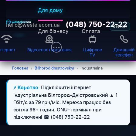
Для дому
(048) 750-22-22
hello@westelecom.ua
Кабінет
Для бізнесу
Оплата
нтернет
Відеоспостереження
Цифрове
Домашній
TV
телефон
Головна
›
Bilhorod dnistrovskyi
›
Industrialna
Підключити інтернет
⚡ Коротко:
Індустріальна Білгород-Дністровський ▲ 1
Гбіт/с за 79 грн/міс. Мережа працює без
світла 96+ годин. ONU-термінал при
підключенні ☎ (048) 750-22-22
WESTELECOM
Онлайн-підтримка