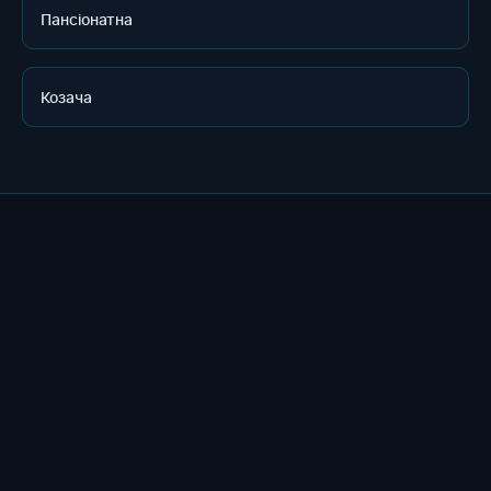
Пансіонатна
Козача