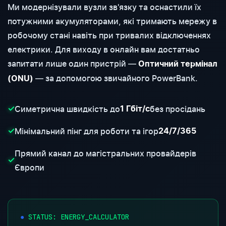
Ми модернізували вузли зв'язку та оснастили їх
потужними акумуляторами, які тримають мережу в
робочому стані навіть при тривалих відключеннях
електрики. Для виходу в онлайн вам достатньо
запитати лише один пристрій —
Оптичний термінал
— за допомогою звичайного PowerBank.
(ONU)
Симетрична швидкість до
без просідань
✓
1 Гбіт/с
Мінімальний пінг для роботи та ігор
✓
24/7/365
Прямий канал до магістральних провайдерів
✓
Європи
STATUS: ENERGY_CALCULATOR