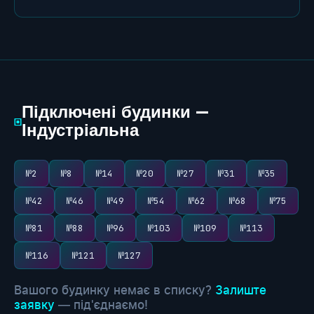
Підключені будинки —
▣
Індустріальна
№2
№8
№14
№20
№27
№31
№35
№42
№46
№49
№54
№62
№68
№75
№81
№88
№96
№103
№109
№113
№116
№121
№127
Вашого будинку немає в списку?
Залиште
заявку
— під'єднаємо!