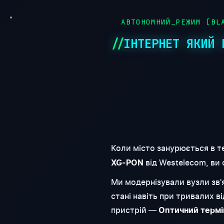
АВТОНОМНИЙ_РЕЖИМ [BLA
ІНТЕРНЕТ ЯКИЙ 
Коли місто занурюється в т
від Westelecom, ви
XG-PON
Ми модернізували вузли зв
стані навіть при тривалих 
пристрій —
Оптичний термі