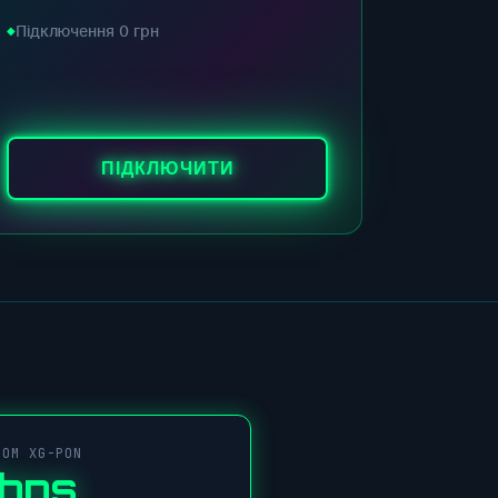
Підключення 0 грн
ПІДКЛЮЧИТИ
COM XG-PON
Gbps