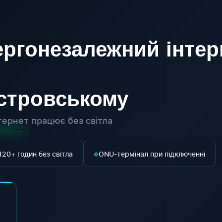
ргонезалежний інтер
істровському
ернет працює без світла
◇
120+ годин без світла
ONU-термінал при підключенні