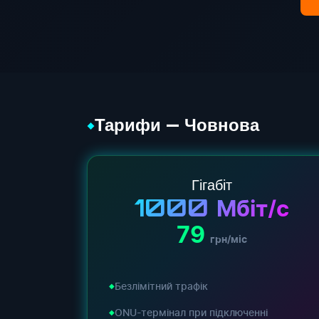
Тарифи — Човнова
◆
Гігабіт
1000
Мбіт/с
79
грн/міс
Безлімітний трафік
ONU-термінал при підключенні