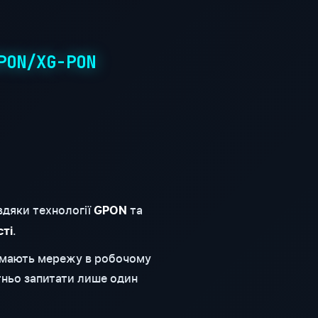
PON/XG-PON
вдяки технології
та
GPON
.
сті
римають мережу в робочому
тньо запитати лише один