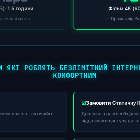
Б):
Фільм 4K (60
1.5 години
ключенні світла
✅ Працює від Po
И ЯКІ РОБЛЯТЬ БЕЗЛІМІТНИЙ ІНТЕРН
КОМФОРТНИМ
Замовити Статичну I
еком вчасно - активуйте
Доцільно в разі необхідно
віддаленого доступу до се