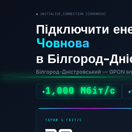
● INITIALIZE_CONNECTION [CHOVNOVA]
Підключити ене
Човнова
в Білгород-Дн
Білгород-Дністровський — GPON інт
1,000 Мбіт/с
◆
◈
ТАРИФ 1 ГБІТ/С