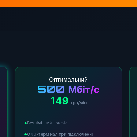
Оптимальний
500
Мбіт/с
149
грн/міс
Безлімітний трафік
ONU-термінал при підключенні