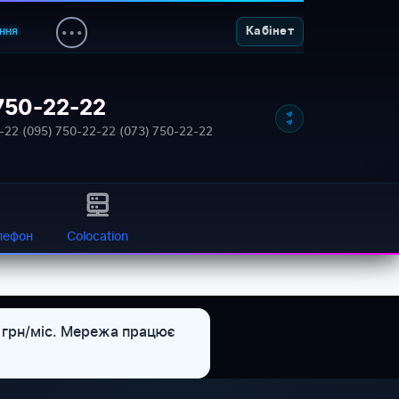
ння
Кабінет
750-22-22
NETWORK_STATUS: ONLINE
-22
·
(095) 750-22-22
·
(073) 750-22-22
лефон
Colocation
9 грн/міс. Мережа працює