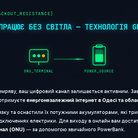
CKOUT_RESISTANCE]
ПРАЦЮЄ БЕЗ СВІТЛА — ТЕХНОЛОГІЯ G
ONU_TERMINAL
POWER_SOURCE
емряву, ваш цифровий канал залишається активним. За
 отримуєте
енергонезалежний інтернет в Одесі та обла
'язку та оснастили їх потужними акумуляторами, які т
відключеннях електрики. Для виходу в онлайн вам доста
— за допомогою звичайного PowerBank.
нал (ONU)