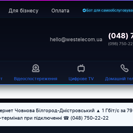
Для бізнесу
Оплата
Бот для самообслуговува
(048) 
hello@westelecom.ua
(098) 750-22
ет
Відеоспостереження
Цифрове TV
Домашній те
ернет Човнова Білгород-Дністровський ▲ 1 Гбіт/с за 7
U-термінал при підключенні ☎ (048) 750-22-22