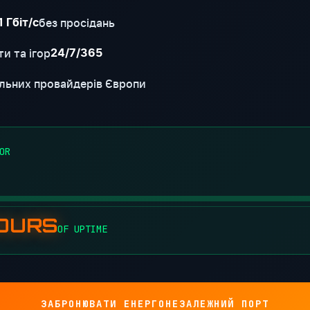
без просідань
1 Гбіт/с
и та ігор
24/7/365
льних провайдерів Європи
OR
HOURS
OF UPTIME
ЗАБРОНЮВАТИ ЕНЕРГОНЕЗАЛЕЖНИЙ ПОРТ