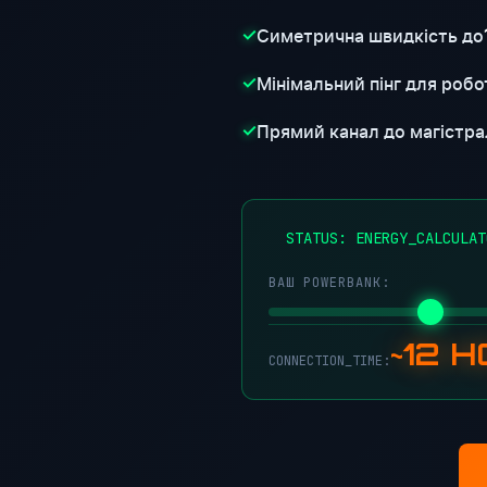
Симетрична швидкість до
✓
Мінімальний пінг для робот
✓
Прямий канал до магістра
✓
STATUS: ENERGY_CALCULAT
ВАШ POWERBANK:
~12 
CONNECTION_TIME: