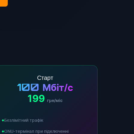
Старт
100
Мбіт/с
199
грн/міс
Безлімітний трафік
ONU-термінал при підключенні