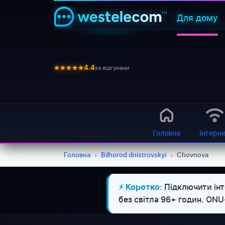
Для дому
за відгуками
4.4
Головна
Інтерн
Головна
›
Bilhorod dnistrovskyi
›
Chovnova
Підключити інт
⚡ Коротко:
без світла 96+ годин. ON