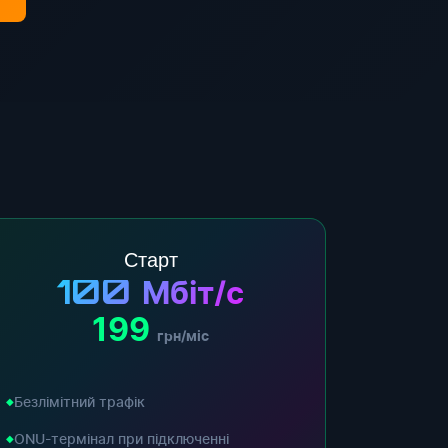
Старт
100
Мбіт/с
199
грн/міс
Безлімітний трафік
ONU-термінал при підключенні