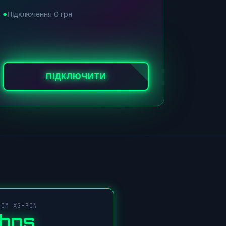
Підключення 0 грн
ПІДКЛЮЧИТИ
COM XG-PON
Gbps