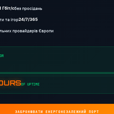
без просідань
1 Гбіт/с
и та ігор
24/7/365
льних провайдерів Європи
OR
HOURS
OF UPTIME
ЗАБРОНЮВАТИ ЕНЕРГОНЕЗАЛЕЖНИЙ ПОРТ