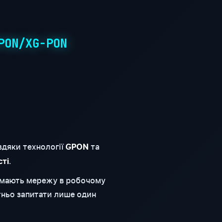
PON/XG-PON
вдяки технології
та
GPON
.
сті
римають мережу в робочому
тньо запитати лише один