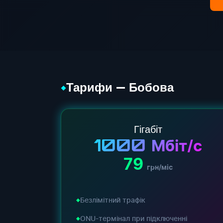
Тарифи — Бобова
◆
Гігабіт
1000
Мбіт/с
79
грн/міс
Безлімітний трафік
ONU-термінал при підключенні