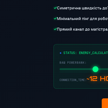
Симетрична швидкість до
✓
Мінімальний пінг для робот
✓
Прямий канал до магістра
✓
●
STATUS: ENERGY_CALCULAT
ВАШ POWERBANK:
~12 
CONNECTION_TIME: