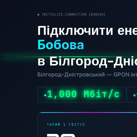
● INITIALIZE_CONNECTION [BOBOVA]
Підключити ене
Бобова
в Білгород-Дн
Білгород-Дністровський — GPON інт
1,000 Мбіт/с
◆
◈
ТАРИФ 1 ГБІТ/С