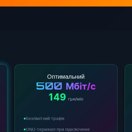
Оптимальний
500
Мбіт/с
149
грн/міс
Безлімітний трафік
ONU-термінал при підключенні