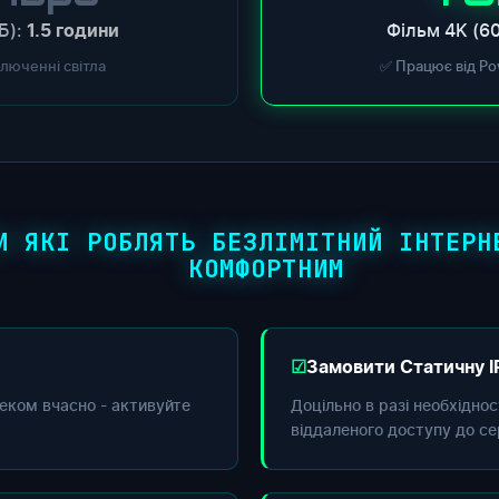
Б):
Фільм 4K (60
1.5 години
ключенні світла
✅ Працює від Po
И ЯКІ РОБЛЯТЬ БЕЗЛІМІТНИЙ ІНТЕРН
КОМФОРТНИМ
Замовити Статичну I
еком вчасно - активуйте
Доцільно в разі необхідно
віддаленого доступу до се