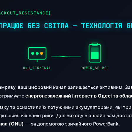
CKOUT_RESISTANCE]
ПРАЦЮЄ БЕЗ СВІТЛА — ТЕХНОЛОГІЯ G
ONU_TERMINAL
POWER_SOURCE
емряву, ваш цифровий канал залишається активним. За
 отримуєте
енергонезалежний інтернет в Одесі та обла
'язку та оснастили їх потужними акумуляторами, які т
відключеннях електрики. Для виходу в онлайн вам доста
— за допомогою звичайного PowerBank.
нал (ONU)