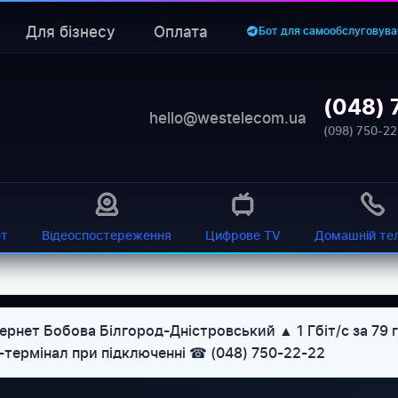
Для бізнесу
Оплата
Бот для самообслуговува
(048) 
hello@westelecom.ua
(098) 750-22
ет
Відеоспостереження
Цифрове TV
Домашній те
ернет Бобова Білгород-Дністровський ▲ 1 Гбіт/с за 79 
U-термінал при підключенні ☎ (048) 750-22-22