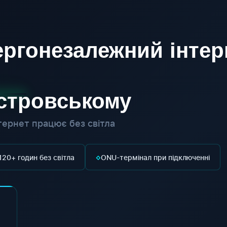
ргонезалежний інтер
істровському
ернет працює без світла
◇
120+ годин без світла
ONU-термінал при підключенні