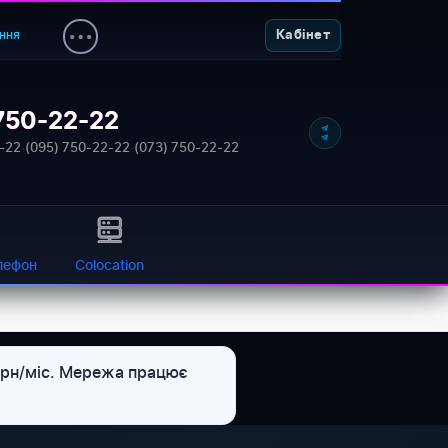
ння
Кабінет
750-22-22
NETWORK_STATUS: ONLINE
-22
·
(095) 750-22-22
·
(073) 750-22-22
лефон
Colocation
грн/міс. Мережа працює