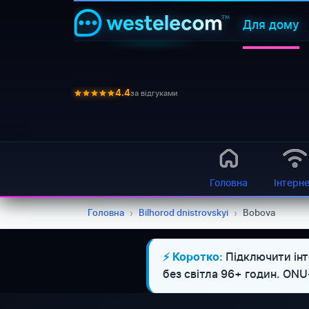
Для дому
за відгуками
4.4
Головна
Інтерн
Головна
›
Bilhorod dnistrovskyi
›
Bobova
Підключити інт
⚡ Коротко:
без світла 96+ годин. ON