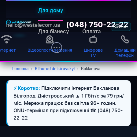
Для дому
(048) 750-22-22
hello@westelecom.ua
Кабінет
Для бізнесу
Оплата
нтернет
Відеоспостереження
Цифрове
Домашній
TV
телефон
Головна
›
Bilhorod dnistrovskyi
›
Baklanova
Підключити інтернет Бакланова
⚡ Коротко:
Білгород-Дністровський ▲ 1 Гбіт/с за 79 грн/
міс. Мережа працює без світла 96+ годин.
ONU-термінал при підключенні ☎ (048) 750-
22-22
WESTELECOM
Онлайн-підтримка