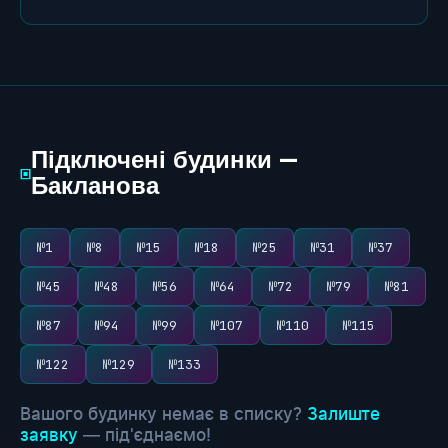
Підключені будинки —
▣
Бакланова
№1
№8
№15
№18
№25
№31
№37
№45
№48
№56
№64
№72
№79
№81
№87
№94
№99
№107
№110
№115
№122
№129
№133
Вашого будинку немає в списку?
Залиште
заявку
— під'єднаємо!