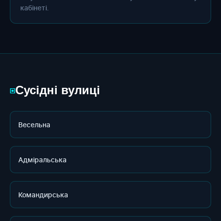
кабінеті.
Сусідні вулиці
▣
Весельна
Адміральська
Командирська