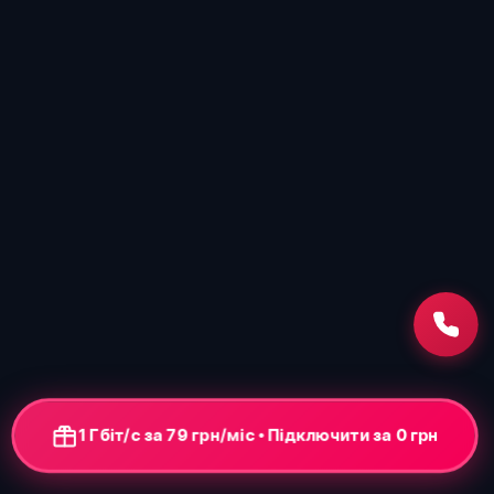
1 Гбіт/с за 79 грн/міс • Підключення від 0 грн
+ ONU-термінал