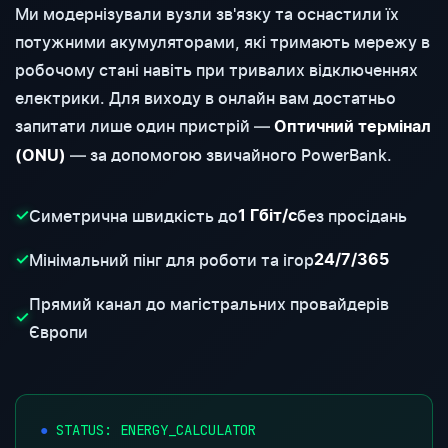
Ми модернізували вузли зв'язку та оснастили їх
потужними акумуляторами, які тримають мережу в
робочому стані навіть при тривалих відключеннях
електрики. Для виходу в онлайн вам достатньо
запитати лише один пристрій —
Оптичний термінал
— за допомогою звичайного PowerBank.
(ONU)
Симетрична швидкість до
без просідань
✓
1 Гбіт/с
Мінімальний пінг для роботи та ігор
✓
24/7/365
Прямий канал до магістральних провайдерів
✓
Європи
●
STATUS: ENERGY_CALCULATOR