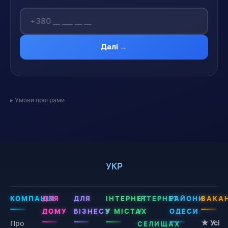
Далі →
Умови програми
УКР
КОМПАНІЯ
ДЛЯ
ДЛЯ
ІНТЕРНЕТ
ІНТЕРНЕТ
РАЙОНИ
ВАКАН
ДОМУ
БІЗНЕСУ
У МІСТАХ
У
ОДЕСИ
Про
★ Усі
СЕЛИЩАХ