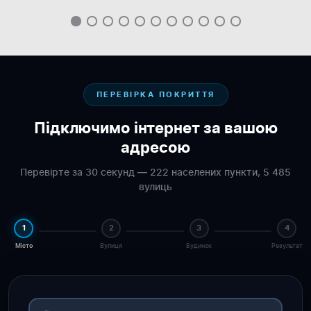
ПЕРЕВІРКА ПОКРИТТЯ
Підключимо інтернет за вашою
адресою
Перевірте за 30 секунд — 222 населених пункти, 5 485
вулиць
1
2
3
4
Місто
Вулиця
Будинок
Результат