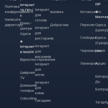
ISP
Інтернет
Політика
Інтернет
10 Гбіт/
конфіденційності
Іванівка
Котовського
◈
для
с
Монта
Написати
готелів
Бізнес-
директору
Доброслав
Пересип
Одеса
Інтернет
центри
(Центр
для
Одеси
Слободка
Одеса
ресторанів
◈
(Сувор
Інтернет
Інтернет
Чорноморка
Ізмаїл
для
в Ізмаїлі
магазинів
Відеоспостереження
Ланжерон
Арциз
Інтернет
для
Цифрове
аптек
Білгоро
TV
Дн.
Інтернет
Домашній
для
Болгра
телефон
клінік
Colocation
Сисадмін
Татарб