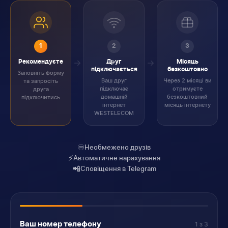
1
2
3
Рекомендуєте
Друг
Місяць
підключається
безкоштовно
Заповніть форму
Ваш друг
Через 2 місяці ви
та запросіть
підключає
отримуєте
друга
домашній
безкоштовний
підключитись
інтернет
місяць інтернету
WESTELECOM
♾️
Необмежено друзів
⚡
Автоматичне нарахування
📲
Сповіщення в Telegram
Ваш номер телефону
1 з 3