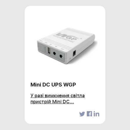
XP
Гіга
ю та
терм
,
Netw
Mini DC UPS WGP
У разі вимкнення світла
пристрій Mini DC...