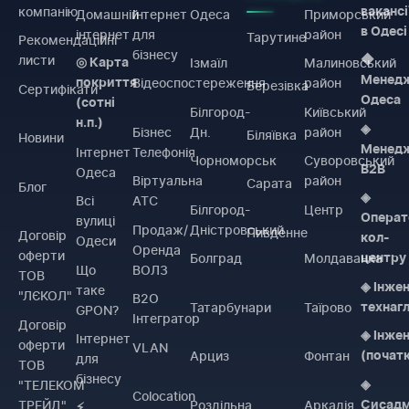
компанію
вакансі
Домашній
Інтернет
Одеса
Приморський
в Одесі
інтернет
для
район
Тарутине
Рекомендаційні
бізнесу
листи
◆
Ізмаїл
Малиновський
◎ Карта
Менед
Відеоспостереження
район
покриття
Березівка
Сертифікати
Одеса
(сотні
Білгород-
Київський
н.п.)
◈
Бізнес
Дн.
район
Біляївка
Новини
Менед
Інтернет
Телефонія
Чорноморськ
Суворовський
B2B
Одеса
Віртуальна
район
Сарата
Блог
◈
Всі
АТС
Білгород-
Центр
Операт
вулиці
Продаж/
Дністровський
Пивденне
Договiр
кол-
Одеси
Оренда
оферти
Болград
Молдаванка
центру
Що
ВОЛЗ
ТОВ
◈ Інже
таке
"ЛЄКОЛ"
B2O
Татарбунари
Таїрово
технаг
GPON?
Інтегратор
Договiр
◈ Інже
Інтернет
оферти
VLAN
Арциз
Фонтан
(почат
для
ТОВ
бізнесу
"ТЕЛЕКОМ
◈
Colocation
ТРЕЙД"
Роздільна
Аркадія
Сисадм
⚡