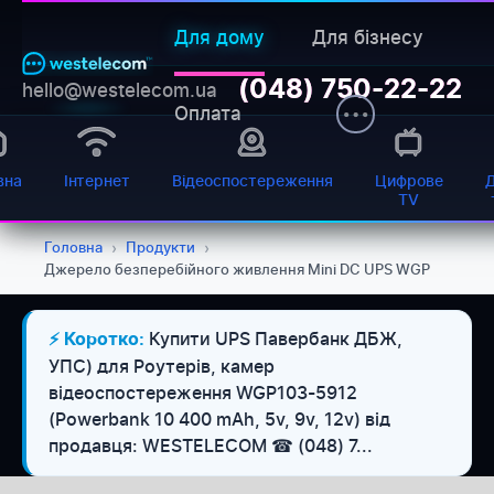
Для дому
Для бізнесу
(048) 750-22-22
hello@westelecom.ua
Оплата
вна
Інтернет
Відеоспостереження
Цифрове
TV
Головна
›
Продукти
›
Джерело безперебійного живлення Mini DC UPS WGP
Купити UPS Павербанк ДБЖ,
⚡ Коротко:
УПС) для Роутерів, камер
відеоспостереження WGP103-5912
(Powerbank 10 400 mAh, 5v, 9v, 12v) від
продавця: WESTELECOM ☎ (048) 7...