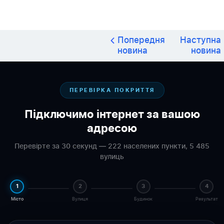
Попередня
Наступна
новина
новина
ПЕРЕВІРКА ПОКРИТТЯ
Підключимо інтернет за вашою
адресою
Перевірте за 30 секунд — 222 населених пункти, 5 485
вулиць
1
2
3
4
Місто
Вулиця
Будинок
Результат