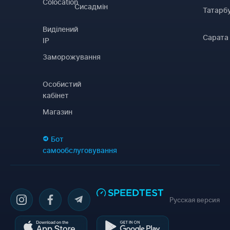
Colocation
Сисадмін
Татарб
Виділений
Сарата
IP
Заморожування
Особистий
кабінет
Магазин
Бот
самообслуговування
Русская версия