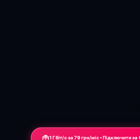
1 Гбіт/с за 79 грн/міс • Підключити за 