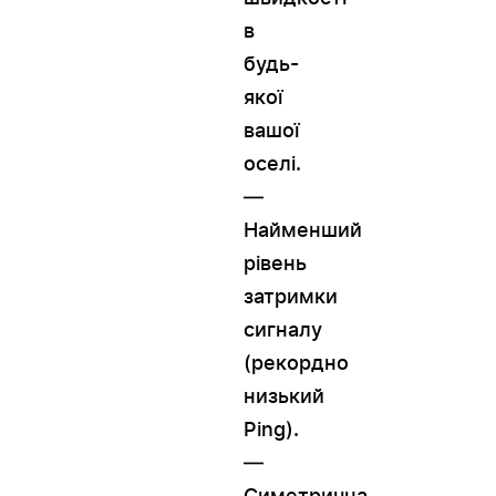
в
будь-
якої
вашої
оселі.
—
Найменший
рівень
затримки
сигналу
(рекордно
низький
Рing).
—
Симетрична