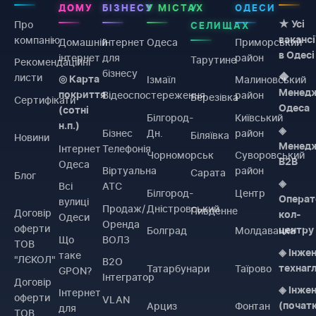
ДОМУ
БІЗНЕСУ
У МІСТАХ
У
ОДЕСИ
Про
★ Усі
СЕЛИЩАХ
компанію
вакансі
Домашній
Інтернет
Одеса
Приморський
в Одесі
інтернет
для
район
Тарутине
Рекомендаційні
бізнесу
листи
◆
Ізмаїл
Малиновський
◎ Карта
Менед
Відеоспостереження
район
покриття
Березівка
Сертифікати
Одеса
(сотні
Білгород-
Київський
н.п.)
◈
Бізнес
Дн.
район
Біляївка
Новини
Менед
Інтернет
Телефонія
Чорноморськ
Суворовський
B2B
Одеса
Віртуальна
район
Сарата
Блог
◈
Всі
АТС
Білгород-
Центр
Операт
вулиці
Продаж/
Дністровський
Пивденне
Договiр
кол-
Одеси
Оренда
оферти
Болград
Молдаванка
центру
Що
ВОЛЗ
ТОВ
◈ Інже
таке
"ЛЄКОЛ"
B2O
Татарбунари
Таїрово
технаг
GPON?
Інтегратор
Договiр
◈ Інже
Інтернет
оферти
VLAN
Арциз
Фонтан
(почат
для
ТОВ