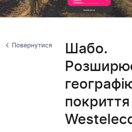
Шабо.
Повернутися
Розширю
географі
покриття
Westelec