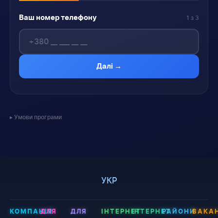
Ваш номер телефону
1 з 3
Далі →
Умови програми
УКР
КОМПАНІЯ
ДЛЯ
ДЛЯ
ІНТЕРНЕТ
ІНТЕРНЕТ
РАЙОНИ
ВАКАН