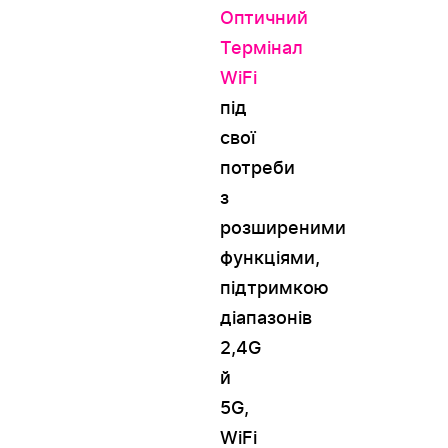
Оптичний
Термінал
WiFi
під
свої
потреби
з
розширеними
функціями,
підтримкою
діапазонів
2,4G
й
5G,
WiFi