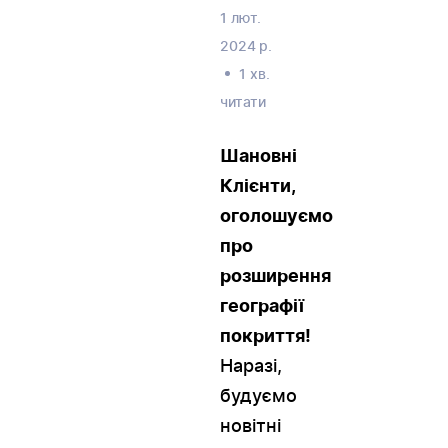
1 лют.
2024 р.
1 хв.
читати
Шановні
Клієнти,
оголошуємо
про
розширення
географії
покриття!
Наразі,
будуємо
новітні