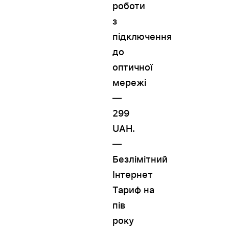
роботи
з
підключення
до
оптичної
мережі
—
299
UAH.
WESTELECOM
Онлайн-підтримка
—
Безлімітний
Інтернет
Тариф на
пів
року