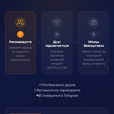
1
2
3
Рекомендуєте
Друг
Місяць
підключається
безкоштовно
Заповніть форму
Ваш друг
Через 2 місяці ви
та запросіть
підключає
отримуєте
друга
домашній
безкоштовний
підключитись
інтернет
місяць інтернету
WESTELECOM
♾️
Необмежено друзів
⚡
Автоматичне нарахування
📲
Сповіщення в Telegram