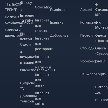
бізнесу
"ТЕЛЕКОМ
◈
Colocation
ТРЕЙД"
Роздільна
Аркадія
Сисадм
⚡
ISP
Інтернет
Політика
Інтернет
10 Гбіт/
конфіденційності
Іванівка
Котовського
◈
для
с
Монта
Написати
готелів
Бізнес-
директору
Доброслав
Пересип
Одеса
Інтернет
центри
(Центр
для
Одеси
Слободка
Одеса
ресторанів
◈
(Сувор
Інтернет
Інтернет
Чорноморка
Ізмаїл
для
в Ізмаїлі
магазинів
Відеоспостереження
Ланжерон
Арциз
Інтернет
для
Цифрове
аптек
Білгоро
TV
Дн.
Інтернет
Домашній
для
Болгра
телефон
клінік