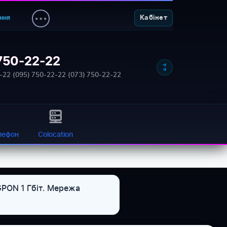
ння
Кабінет
750-22-22
-22
·
(095) 750-22-22
·
(073) 750-22-22
лефон
Colocation
 GPON 1 Гбіт. Мережа