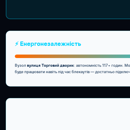
⚡ Енергонезалежність
Вузол
: автономність 117+ годин. 
вулиця Торговий дворик
буде працювати навіть під час блекаутів — достатньо підклю