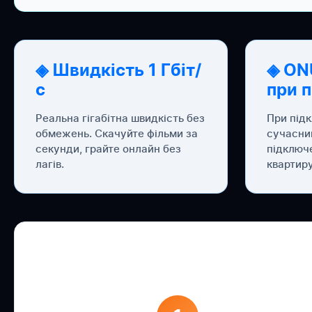
◈ Швидкість 1 Гбіт/
◈ ON
с
при 
Реальна гігабітна швидкість без
При під
обмежень. Скачуйте фільми за
сучасни
секунди, грайте онлайн без
підключ
лагів.
квартиру