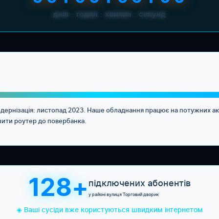
днів : годин : хвилин : секунд
Модернізація: листопад 2023. Наше обладнання працює на потужних 
чити роутер до повербанка.
128+
підключених абонентів
у районі вулиця Торговий дворик
◈ Ваші сусіди вже користуються швидким інтернетом