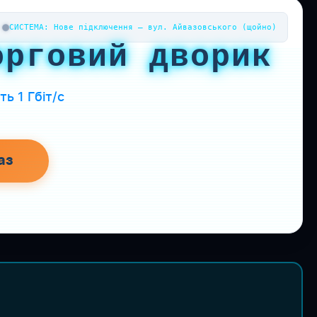
СИСТЕМА: Нове підключення — вул. Айвазовського (щойно)
орговий дворик
ь 1 Гбіт/с
аз