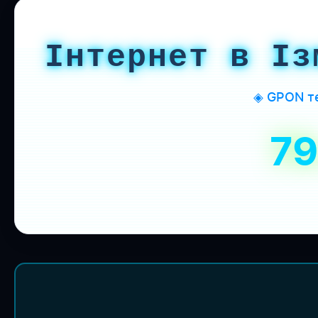
Інтернет в Із
◈ GPON те
7