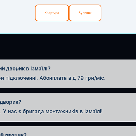
Квартира
Будинок
й дворик в Ізмаїлі?
ідключенні. Абонплата від 79 грн/міс.
 дворик?
У нас є бригада монтажників в Ізмаїлі!
ий дворик?