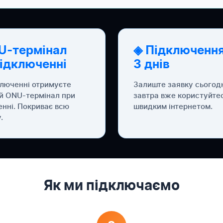
U-термінал
◈ Підключення
підключенні
3 днів
ключенні отримуєте
Залиште заявку сьогод
й ONU-термінал при
завтра вже користуйте
енні. Покриває всю
швидким інтернетом.
.
Як ми підключаємо