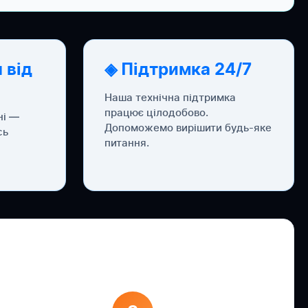
 від
◈ Підтримка 24/7
Наша технічна підтримка
працює цілодобово.
ні —
Допоможемо вирішити будь-яке
сь
питання.