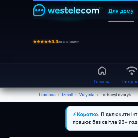
Для дому
за відгуками
4.4
Головна
Інтерн
Головна
›
Izmail
›
Vulytsia
›
Torhovyi dvoryk
Підключити інте
⚡ Коротко:
працює без світла 96+ го