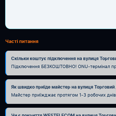
Часті питання
Скільки коштує підключення на вулиця Торгови
Підключення БЕЗКОШТОВНО! ONU-термінал при п
Як швидко приїде майстер на вулиця Торговий
Майстер приїжджає протягом 1-3 робочих днів. 
Чи є покриття WESTELECOM на вулиця Торгов