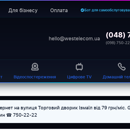
Для бізнесу
Оплата
Бот для самообслуговува
(048) 
hello@westelecom.ua
(098) 750-22
ет
Відеоспостереження
Цифрове TV
Домашній те
рнет на вулиця Торговий дворик Ізмаїл від 79 грн/міс.
дин ☎ 750-22-22