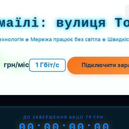
маїлі: вулиця Т
хнологія ◈ Мережа працює без світла ◈ Швидкіст
9
грн/міс
1 Гбіт/с
Підключити зар
ДО ЗАВЕРШЕННЯ АКЦІЇ 79 ГРН:
00:00:00:00