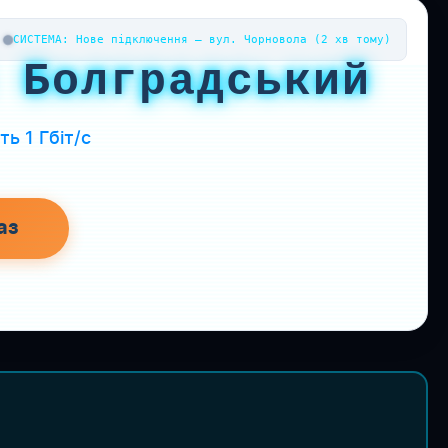
СИСТЕМА: Нове підключення — вул. Чорновола (2 хв тому)
 Болградський
ь 1 Гбіт/с
аз