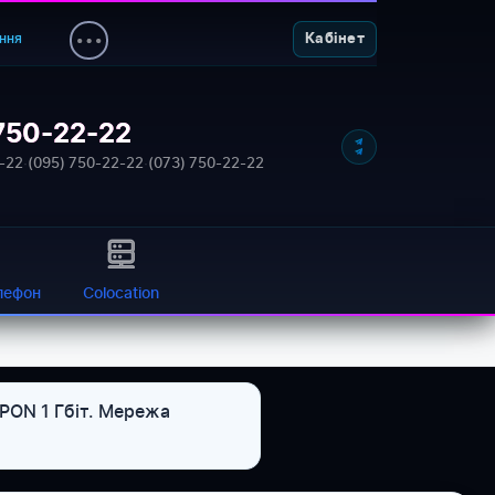
ння
Кабінет
750-22-22
-22
·
(095) 750-22-22
·
(073) 750-22-22
лефон
Colocation
GPON 1 Гбіт. Мережа