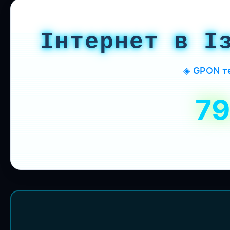
Інтернет в І
◈ GPON те
7