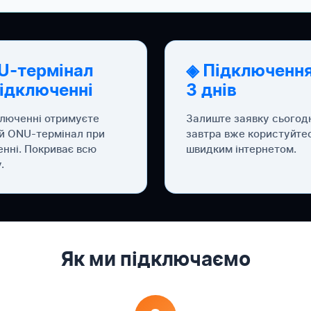
U-термінал
◈ Підключення
підключенні
3 днів
ключенні отримуєте
Залиште заявку сьогод
й ONU-термінал при
завтра вже користуйте
енні. Покриває всю
швидким інтернетом.
.
Як ми підключаємо