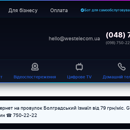
Для бізнесу
Оплата
Бот для самообслуговува
(048) 
hello@westelecom.ua
(098) 750-22
ет
Відеоспостереження
Цифрове TV
Домашній те
ернет на провулок Болградський Ізмаїл від 79 грн/міс. 
дин ☎ 750-22-22