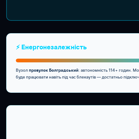
⚡ Енергонезалежність
Вузол
: автономність 114+ годин. 
провулок Болградський
буде працювати навіть під час блекаутів — достатньо підклю