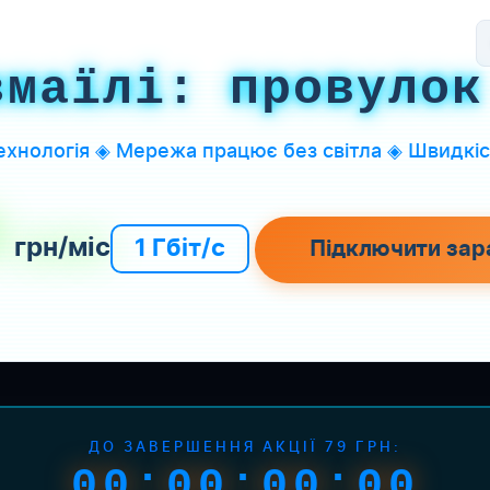
змаїлі: провулок
хнологія ◈ Мережа працює без світла ◈ Швидкіст
9
грн/міс
1 Гбіт/с
Підключити зар
ДО ЗАВЕРШЕННЯ АКЦІЇ 79 ГРН:
00:00:00:00