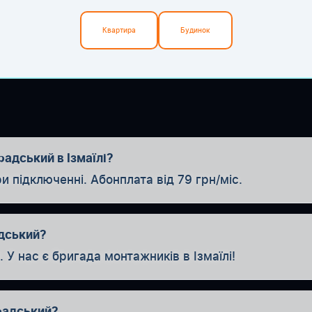
Квартира
Будинок
адський в Ізмаїлі?
ідключенні. Абонплата від 79 грн/міс.
адський?
У нас є бригада монтажників в Ізмаїлі!
радський?