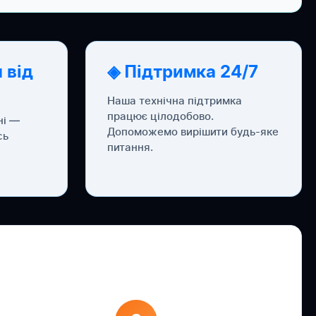
 від
◈ Підтримка 24/7
Наша технічна підтримка
працює цілодобово.
ні —
Допоможемо вирішити будь-яке
сь
питання.