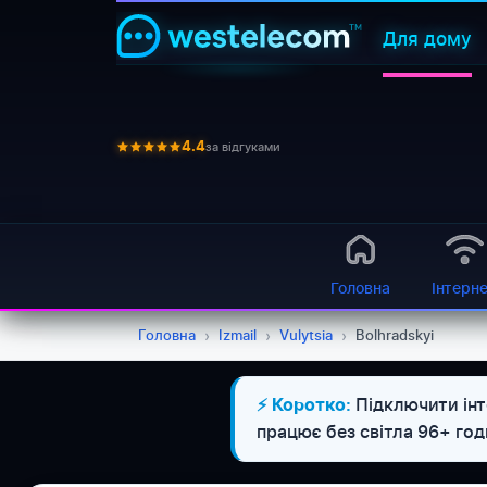
Для дому
за відгуками
4.4
Головна
Інтерн
Головна
›
Izmail
›
Vulytsia
›
Bolhradskyi
Підключити інт
⚡ Коротко:
працює без світла 96+ го