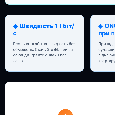
◈ Швидкість 1 Гбіт/
◈ ON
с
при 
Реальна гігабітна швидкість без
При під
обмежень. Скачуйте фільми за
сучасни
секунди, грайте онлайн без
підключ
лагів.
квартиру