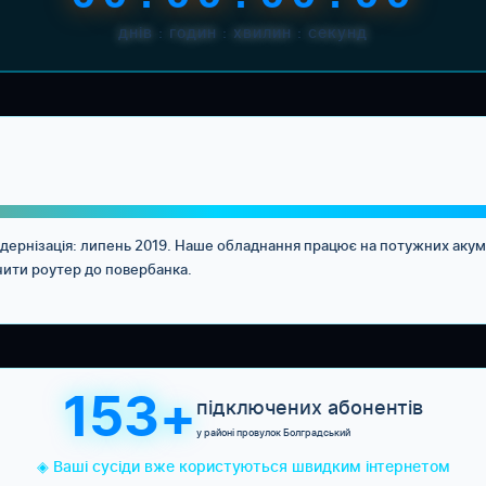
днів : годин : хвилин : секунд
Модернізація: липень 2019. Наше обладнання працює на потужних аку
чити роутер до повербанка.
153+
підключених абонентів
у районі провулок Болградський
◈ Ваші сусіди вже користуються швидким інтернетом