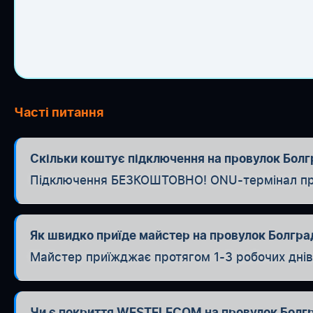
Часті питання
Скільки коштує підключення на провулок Болгр
Підключення БЕЗКОШТОВНО! ONU-термінал при п
Як швидко приїде майстер на провулок Болгр
Майстер приїжджає протягом 1-3 робочих днів. 
Чи є покриття WESTELECOM на провулок Болг