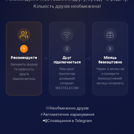
Кількість друзів необмежена!
1
2
3
Рекомендуєте
Друг
Місяць
підключається
безкоштовно
Заповніть форму
Ваш друг
Через 2 місяці ви
та запросіть
підключає
отримуєте
друга
домашній
безкоштовний
підключитись
інтернет
місяць інтернету
WESTELECOM
♾️
Необмежено друзів
⚡
Автоматичне нарахування
📲
Сповіщення в Telegram