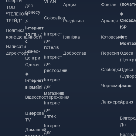
оферти
VLAN
Арциз
Фонтан
(почат
для
ТОВ
бізнесу
"ТЕЛЕКОМ
◈
Colocation
ТРЕЙД"
Роздільна
Аркадія
Сисадм
⚡
ISP
Інтернет
Політика
Інтернет
10 Гбіт/
конфіденційності
Іванівка
Котовського
◈
для
с
Монта
Написати
готелів
Бізнес-
директору
Доброслав
Пересип
Одеса
Інтернет
центри
(Центр
для
Одеси
Слободка
Одеса
ресторанів
◈
(Сувор
Інтернет
Інтернет
Чорноморка
Ізмаїл
для
в Ізмаїлі
магазинів
Відеоспостереження
Ланжерон
Арциз
Інтернет
для
Цифрове
аптек
Білгоро
TV
Дн.
Інтернет
Домашній
для
Болгра