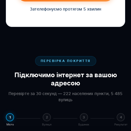
Зателефонуємо протягом 5 хвилин
ПЕРЕВІРКА ПОКРИТТЯ
Підключимо інтернет за вашою
адресою
Перевірте за 30 секунд — 222 населених пункти, 5 485
вулиць
1
2
3
4
Місто
Вулиця
Будинок
Результат