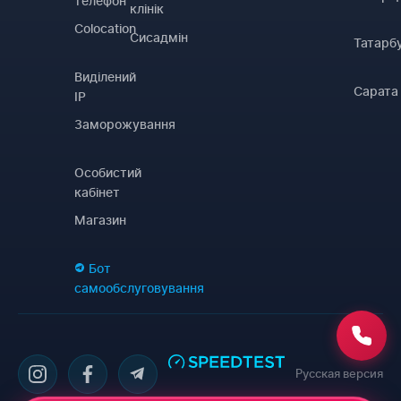
телефон
клінік
Colocation
Сисадмін
Татарб
Виділений
Сарата
IP
Заморожування
Особистий
кабінет
Магазин
Бот
самообслуговування
Русская версия