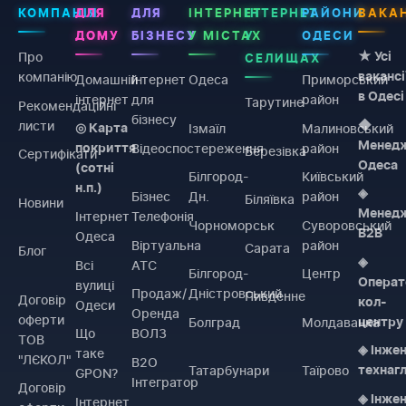
КОМПАНІЯ
ДЛЯ
ДЛЯ
ІНТЕРНЕТ
ІНТЕРНЕТ
РАЙОНИ
ВАКАН
ДОМУ
БІЗНЕСУ
У МІСТАХ
У
ОДЕСИ
Про
★ Усі
СЕЛИЩАХ
компанію
вакансі
Домашній
Інтернет
Одеса
Приморський
в Одесі
інтернет
для
район
Тарутине
Рекомендаційні
бізнесу
листи
◆
Ізмаїл
Малиновський
◎ Карта
Менед
Відеоспостереження
район
покриття
Березівка
Сертифікати
Одеса
(сотні
Білгород-
Київський
н.п.)
◈
Бізнес
Дн.
район
Біляївка
Новини
Менед
Інтернет
Телефонія
Чорноморськ
Суворовський
B2B
Одеса
Віртуальна
район
Сарата
Блог
◈
Всі
АТС
Білгород-
Центр
Операт
вулиці
Продаж/
Дністровський
Пивденне
Договiр
кол-
Одеси
Оренда
оферти
Болград
Молдаванка
центру
Що
ВОЛЗ
ТОВ
◈ Інже
таке
"ЛЄКОЛ"
B2O
Татарбунари
Таїрово
технаг
GPON?
Інтегратор
Договiр
◈ Інже
Інтернет