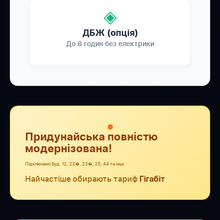
◈
ДБЖ (опція)
До 8 годин без електрики
●
Придунайська повністю
модернізована!
Підключено буд. 12, 22�, 23�, 25, 44 та інші
Найчастіше обирають тариф
Гігабіт