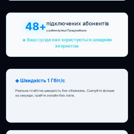
підключених абонентів
48+
у районі вулиця Придунайська
◈ Ваші сусіди вже користуються швидким
інтернетом
◈ Швидкість 1 Гбіт/с
Реальна гігабітна швидкість без обмежень. Скачуйте фільми
за секунди, грайте онлайн без лагів.