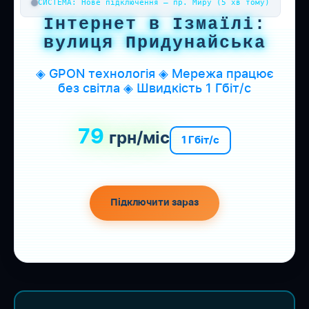
СИСТЕМА: Нове підключення — пр. Миру (5 хв тому)
Інтернет в Ізмаїлі:
вулиця Придунайська
◈ GPON технологія ◈ Мережа працює
без світла ◈ Швидкість 1 Гбіт/с
79
грн/міс
1 Гбіт/с
Підключити зараз