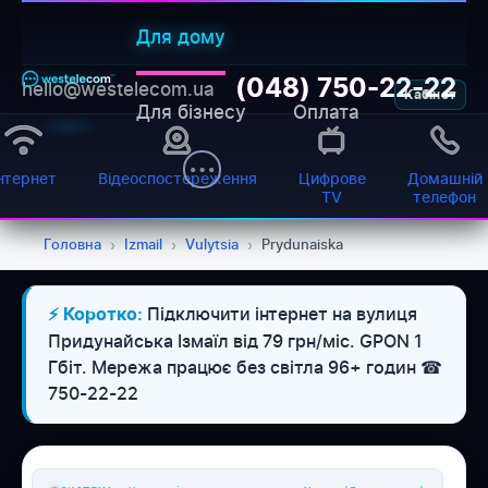
Для дому
(048) 750-22-22
hello@westelecom.ua
Кабінет
Для бізнесу
Оплата
нтернет
Відеоспостереження
Цифрове
Домашній
TV
телефон
Головна
›
Izmail
›
Vulytsia
›
Prydunaiska
Підключити інтернет на вулиця
⚡ Коротко:
WESTELECOM
Придунайська Ізмаїл від 79 грн/міс. GPON 1
Онлайн-підтримка
Гбіт. Мережа працює без світла 96+ годин ☎
750-22-22