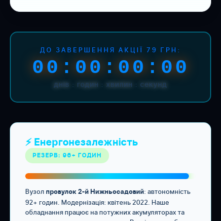
ДО ЗАВЕРШЕННЯ АКЦІЇ 79 ГРН:
00:00:00:00
днів : годин : хвилин : секунд
⚡ Енергонезалежність
РЕЗЕРВ: 96+ ГОДИН
Вузол
: автономність
провулок 2-й Нижньосадовий
92+ годин. Модернізація: квітень 2022. Наше
обладнання працює на потужних акумуляторах та