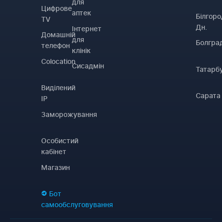
для
Цифрове
аптек
Білгоро
TV
Дн.
Інтернет
Домашній
для
Болгра
телефон
клінік
Colocation
Сисадмін
Татарб
Виділений
Сарата
IP
Заморожування
Особистий
кабінет
Магазин
Бот
самообслуговування