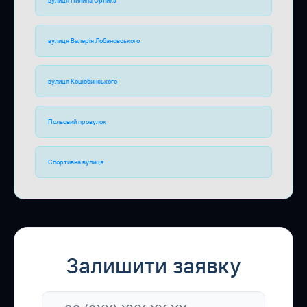
вулиця Пилипа Орлика
вулиця Валерія Лобановського
вулиця Коцюбинського
Польовий провулок
Спортивна вулиця
Залишити заявку