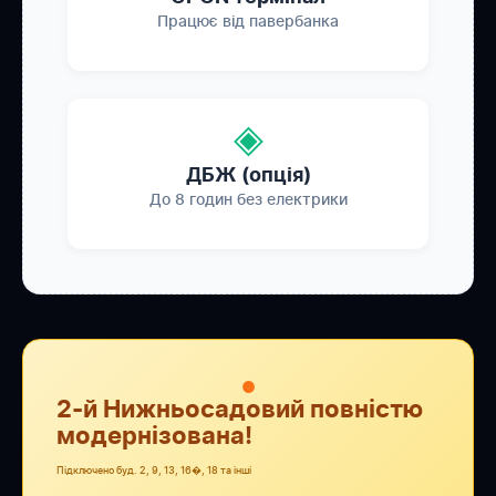
Працює від павербанка
◈
ДБЖ (опція)
До 8 годин без електрики
●
2-й Нижньосадовий повністю
модернізована!
Підключено буд. 2, 9, 13, 16�, 18 та інші