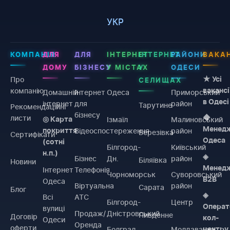
УКР
КОМПАНІЯ
ДЛЯ
ДЛЯ
ІНТЕРНЕТ
ІНТЕРНЕТ
РАЙОНИ
ВАКАН
ДОМУ
БІЗНЕСУ
У МІСТАХ
У
ОДЕСИ
Про
★ Усі
СЕЛИЩАХ
компанію
вакансі
Домашній
Інтернет
Одеса
Приморський
в Одесі
інтернет
для
район
Тарутине
Рекомендаційні
бізнесу
листи
◆
Ізмаїл
Малиновський
◎ Карта
Менед
Відеоспостереження
район
покриття
Березівка
Сертифікати
Одеса
(сотні
Білгород-
Київський
н.п.)
◈
Бізнес
Дн.
район
Біляївка
Новини
Менед
Інтернет
Телефонія
Чорноморськ
Суворовський
B2B
Одеса
Віртуальна
район
Сарата
Блог
◈
Всі
АТС
Білгород-
Центр
Операт
вулиці
Продаж/
Дністровський
Пивденне
Договiр
кол-
Одеси
Оренда
оферти
Болград
Молдаванка
центру