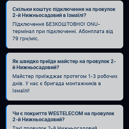
Скільки коштує підключення на провулок
2-й Нижньосадовий в Ізмаїлі?
Підключення БЕЗКОШТОВНО! ONU-
термінал при підключенні. Абонплата від
79 грн/міс.
Як швидко приїде майстер на провулок 2-
й Нижньосадовий?
Майстер приїжджає протягом 1-3 робочих
днів. У нас є бригада монтажників в
Ізмаїлі!
Чи є покриття WESTELECOM на провулок
2-й Нижньосадовий?
Так! провулок 2-й Нижньосадовий