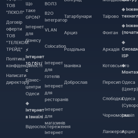
Що
ВОЛЗ
ТОВ
◈ Інже
таке
"ЛЄКОЛ"
B2O
Татарбунари
Таїрово
технаг
GPON?
Інтегратор
Договiр
◈ Інже
Інтернет
оферти
VLAN
Арциз
Фонтан
(почат
для
ТОВ
бізнесу
"ТЕЛЕКОМ
◈
Colocation
ТРЕЙД"
Роздільна
Аркадія
Сисадм
⚡
ISP
Інтернет
Політика
Інтернет
10 Гбіт/
конфіденційності
Іванівка
Котовського
◈
для
с
Монта
Написати
готелів
Бізнес-
директору
Доброслав
Пересип
Одеса
Інтернет
центри
(Центр
для
Одеси
Слободка
Одеса
ресторанів
◈
(Сувор
Інтернет
Інтернет
Чорноморка
Ізмаїл
для
в Ізмаїлі
магазинів
Відеоспостереження
Ланжерон
Арциз
Інтернет