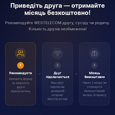
Приведіть друга — отримайте
місяць безкоштовно!
Рекомендуйте WESTELECOM другу, сусіду чи родичу.
Кількість друзів необмежена!
1
2
3
Рекомендуєте
Друг
Місяць
підключається
безкоштовно
Заповніть форму
Ваш друг
Через 2 місяці ви
та запросіть
підключає
отримуєте
друга
домашній
безкоштовний
підключитись
інтернет
місяць інтернету
WESTELECOM