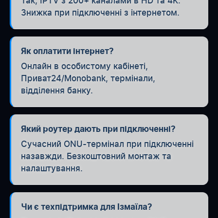
Так, IPTV з 200+ каналами в HD та 4K.
Знижка при підключенні з інтернетом.
Як оплатити інтернет?
Онлайн в особистому кабінеті,
Приват24/Monobank, термінали,
відділення банку.
Який роутер дають при підключенні?
Сучасний ONU-термінал при підключенні
назавжди. Безкоштовний монтаж та
налаштування.
Чи є техпідтримка для Ізмаїла?