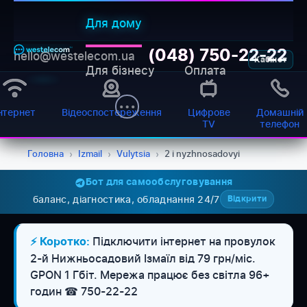
Для дому
(048) 750-22-22
hello@westelecom.ua
Кабінет
Для бізнесу
Оплата
нтернет
Відеоспостереження
Цифрове
Домашній
TV
телефон
Головна
›
Izmail
›
Vulytsia
›
2 i nyzhnosadovyi
Бот для самообслуговування
баланс, діагностика, обладнання 24/7
Відкрити
WESTELECOM
Онлайн-підтримка
Підключити інтернет на провулок
⚡ Коротко:
2-й Нижньосадовий Ізмаїл від 79 грн/міс.
GPON 1 Гбіт. Мережа працює без світла 96+
годин ☎ 750-22-22