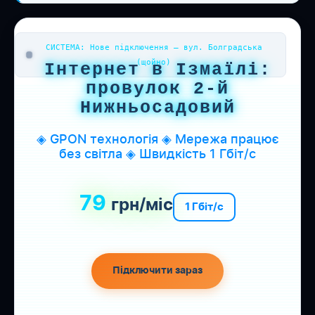
СИСТЕМА: Нове підключення — вул. Болградська
(щойно)
Інтернет в Ізмаїлі:
провулок 2-й
Нижньосадовий
◈ GPON технологія ◈ Мережа працює
без світла ◈ Швидкість 1 Гбіт/с
79
грн/міс
1 Гбіт/с
Підключити зараз