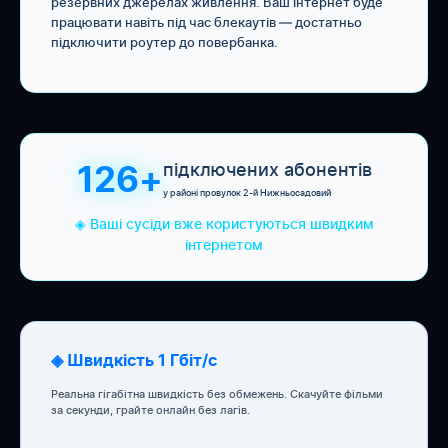
резервних джерелах живлення. Ваш інтернет буде
працювати навіть під час блекаутів — достатньо
підключити роутер до повербанка.
підключених абонентів
126+
у районі провулок 2-й Нижньосадовий
◈ Ваші сусіди вже користуються швидким
інтернетом
◈ Швидкість 1 Гбіт/с
Реальна гігабітна швидкість без обмежень. Скачуйте фільми
за секунди, грайте онлайн без лагів.