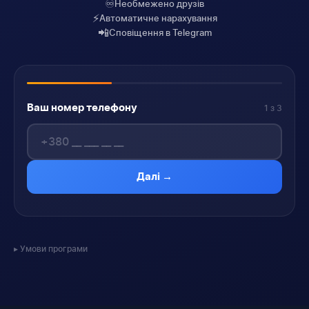
♾️
Необмежено друзів
⚡
Автоматичне нарахування
📲
Сповіщення в Telegram
Ваш номер телефону
1 з 3
Далі →
Умови програми