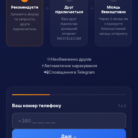
Рекомендуєте
Друг
Місяць
підключається
безкоштовно
Заповніть форму
Ваш друг
Через 2 місяці ви
та запросіть
підключає
отримуєте
друга
домашній
безкоштовний
підключитись
інтернет
місяць інтернету
WESTELECOM
♾️
Необмежено друзів
⚡
Автоматичне нарахування
📲
Сповіщення в Telegram
Ваш номер телефону
1 з 3
Далі →