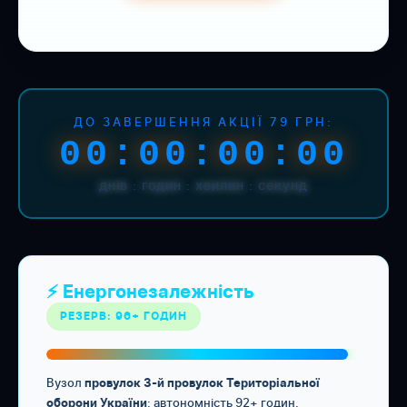
ДО ЗАВЕРШЕННЯ АКЦІЇ 79 ГРН:
00:00:00:00
днів : годин : хвилин : секунд
⚡ Енергонезалежність
РЕЗЕРВ: 96+ ГОДИН
Вузол
провулок 3-й провулок Територіальної
: автономність 92+ годин.
оборони України