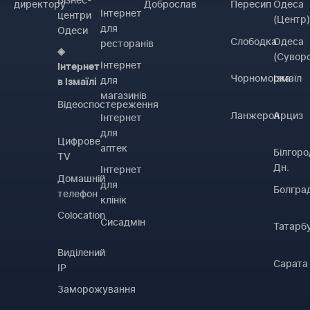
директору
Доброслав
Пересип
Одеса
Інтернет
центри
(Центр
для
Одеси
Слободка
Одеса
ресторанів
◈
(Сувор
Інтернет
Інтернет
Чорноморка
Ізмаїл
для
в Ізмаїлі
магазинів
Відеоспостереження
Ланжерон
Арциз
Інтернет
для
Цифрове
аптек
Білгоро
TV
Дн.
Інтернет
Домашній
для
Болгра
телефон
клінік
Colocation
Сисадмін
Татарб
Виділений
Сарата
IP
Заморожування