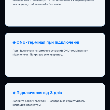
Реальна гігабітна швидкість без обмежень. Скачуйте фільми
за секунди, грайте онлайн без лагів.
◈ ONU-термінал при підключенні
При підключенні отримуєте сучасний ONU-термінал при
підключенні. Покриває всю квартиру.
◈ Підключення від 3 днів
Залиште заявку сьогодні — завтра вже користуйтесь
швидким інтернетом.