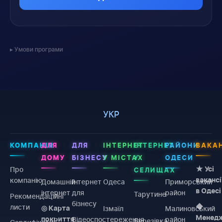
Умови програми
УКР
КОМПАНІЯ
ДЛЯ
ДЛЯ
ІНТЕРНЕТ
ІНТЕРНЕТ
РАЙОНИ
ВАКАН
ДОМУ
БІЗНЕСУ
У МІСТАХ
У
ОДЕСИ
Про
★ Усі
СЕЛИЩАХ
компанію
вакансі
Домашній
Інтернет
Одеса
Приморський
в Одесі
інтернет
для
район
Тарутине
Рекомендаційні
бізнесу
листи
◆
Ізмаїл
Малиновський
◎ Карта
Менед
Відеоспостереження
район
покриття
Березівка