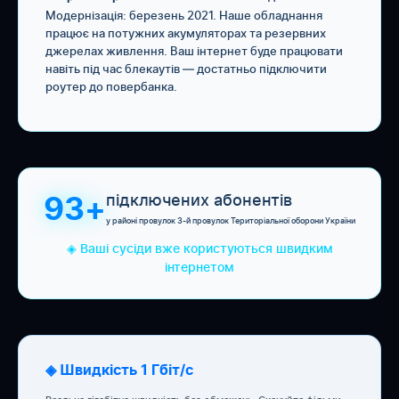
Модернізація: березень 2021. Наше обладнання
працює на потужних акумуляторах та резервних
джерелах живлення. Ваш інтернет буде працювати
навіть під час блекаутів — достатньо підключити
роутер до повербанка.
підключених абонентів
93+
у районі провулок 3-й провулок Територіальної оборони України
◈ Ваші сусіди вже користуються швидким
інтернетом
◈ Швидкість 1 Гбіт/с