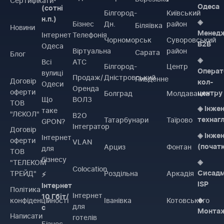
Сертифікати
Одеса
(сотні
Білгород-
Київський
н.п.)
◈
Бізнес
Дн.
район
Біляївка
Новини
Менед
Інтернет
Телефонія
Чорноморськ
Суворовський
B2B
Одеса
Віртуальна
район
Сарата
Блог
◈
Всі
АТС
Білгород-
Центр
Операт
вулиці
Продаж/
Дністровський
Пивденне
Договiр
кол-
Одеси
Оренда
оферти
Болград
Молдаванка
центру
Що
ВОЛЗ
ТОВ
◈ Інже
таке
"ЛЄКОЛ"
B2O
Татарбунари
Таїрово
технаг
GPON?
Інтегратор
Договiр
◈ Інже
Інтернет
оферти
VLAN
Арциз
Фонтан
(почат
для
ТОВ
бізнесу
"ТЕЛЕКОМ
◈
Colocation
ТРЕЙД"
Роздільна
Аркадія
Сисадм
⚡
ISP
Інтернет
Політика
Інтернет
10 Гбіт/
конфіденційності
Іванівка
Котовського
◈
для
с
Монта
Написати
готелів
Бізнес-