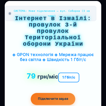
СИСТЕМА: Нове підключення — вул. Соборна (3 хв
тому)
Інтернет в Ізмаїлі:
провулок 3-й
провулок
Територіальної
оборони України
◈ GPON технологія ◈ Мережа працює
без світла ◈ Швидкість 1 Гбіт/с
79
грн/міс
1 Гбіт/с
Підключити зараз