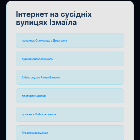
Інтернет на сусідніх
вулицях Ізмаїла
провулок Олександра Довженка
вулиця Айвазовського
2-й провулок Якова Батюка
провулок Єдності
провулок Вайсальського
Гудзовська вулиця