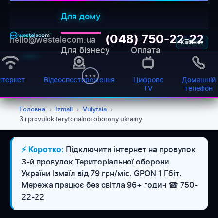
Для дому
(048) 750-22-22
hello@westelecom.ua
Кабінет
Для бізнесу
Оплата
нтернет
Відеоспостереження
Цифрове
Домашній
TV
телефон
Головна
›
Izmail
›
Vulytsia
›
3 i provulok terytorialnoi oborony ukrainy
WESTELECOM
Підключити інтернет на провулок
⚡ Коротко:
Онлайн-підтримка
3-й провулок Територіальної оборони
України Ізмаїл від 79 грн/міс. GPON 1 Гбіт.
Мережа працює без світла 96+ годин ☎ 750-
22-22