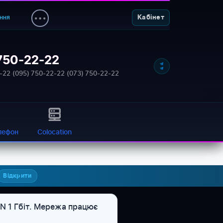
ння
Кабінет
750-22-22
-22
·
(095) 750-22-22
·
(073) 750-22-22
лефон
Colocation
Відкрити
ON 1 Гбіт. Мережа працює