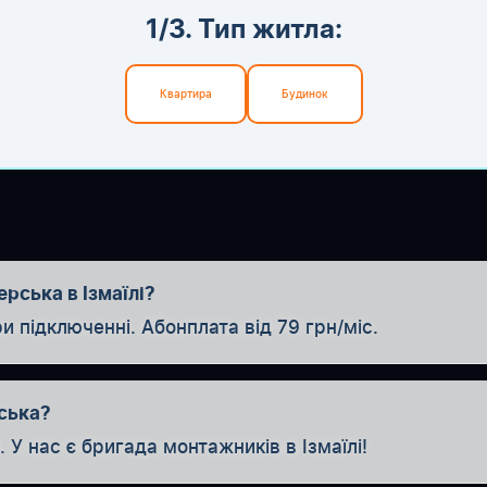
1/3. Тип житла:
Квартира
Будинок
рська в Ізмаїлі?
ідключенні. Абонплата від 79 грн/міс.
ська?
У нас є бригада монтажників в Ізмаїлі!