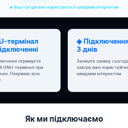
◈ Ваші сусіди вже користуються швидким інтернетом
U-термінал
◈ Підключення
підключенні
3 днів
ключенні отримуєте
Залиште заявку сьогод
й ONU-термінал при
завтра вже користуйте
енні. Покриває всю
швидким інтернетом.
.
Як ми підключаємо