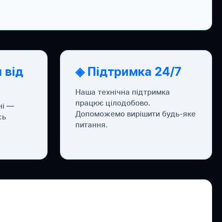
 від
◈ Підтримка 24/7
Наша технічна підтримка
працює цілодобово.
ні —
Допоможемо вирішити будь-яке
сь
питання.