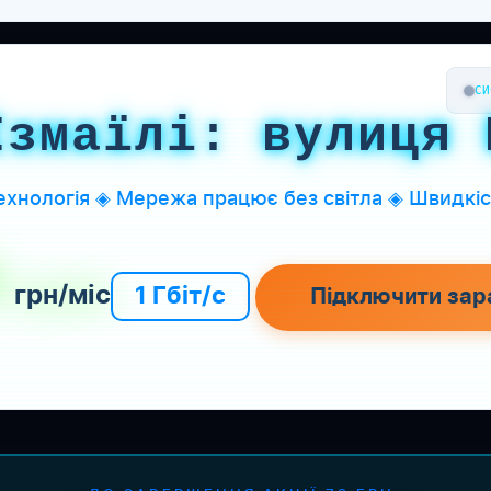
СИ
Ізмаїлі: вулиця 
хнологія ◈ Мережа працює без світла ◈ Швидкіст
9
грн/міс
1 Гбіт/с
Підключити зар