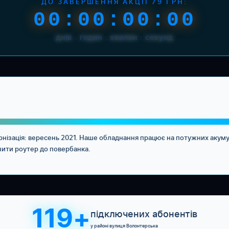
ДО ЗАВЕРШЕННЯ АКЦІЇ 79 ГРН:
00:00:00:00
днів : годин : хвилин : секунд
ернізація: вересень 2021. Наше обладнання працює на потужних аку
чити роутер до повербанка.
119+
підключених абонентів
у районі вулиця Волонтерська