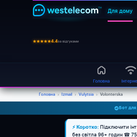
Для дому
за відгуками
4.4
Головна
Інтерн
Головна
›
Izmail
›
Vulytsia
›
Volonterska
Бот для
Підключити інт
⚡ Коротко:
без світла 96+ годин ☎ 7