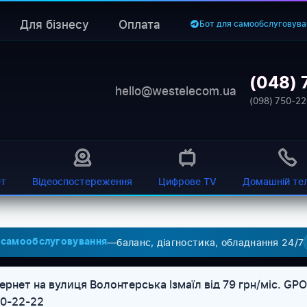
Для бізнесу
Оплата
Бот для самообслуговува
(048) 
hello@westelecom.ua
(098) 750-22
ет
Відеоспостереження
Цифрове TV
Домашній те
—
баланс, діагностика, обладнання 24/7
 самообслуговування
ернет на вулиця Волонтерська Ізмаїл від 79 грн/міс. GP
50-22-22