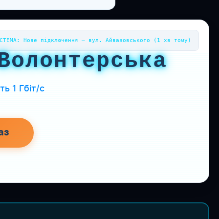
СТЕМА: Нове підключення — вул. Айвазовського (1 хв тому)
Волонтерська
ь 1 Гбіт/с
аз