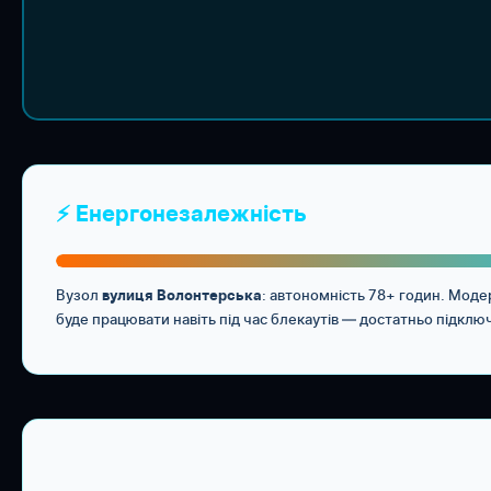
⚡ Енергонезалежність
Вузол
: автономність 78+ годин. Мод
вулиця Волонтерська
буде працювати навіть під час блекаутів — достатньо підклю