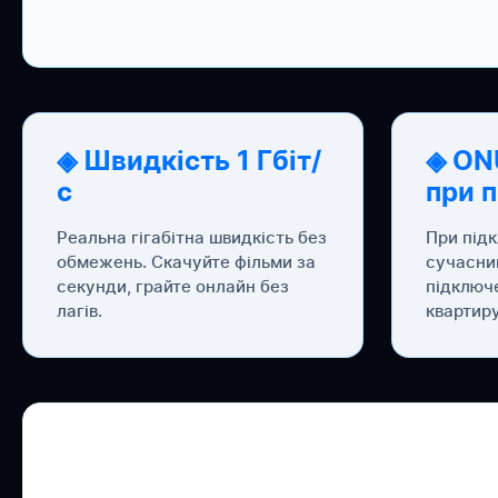
◈ Швидкість 1 Гбіт/
◈ ON
с
при 
Реальна гігабітна швидкість без
При під
обмежень. Скачуйте фільми за
сучасни
секунди, грайте онлайн без
підключ
лагів.
квартиру