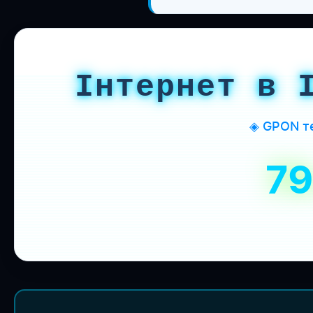
Інтернет в 
◈ GPON те
7