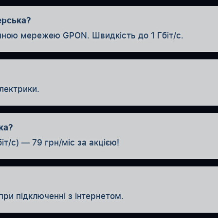
ерська?
нною мережею GPON. Швидкість до 1 Гбіт/с.
лектрики.
ка?
іт/с) — 79 грн/міс за акцією!
при підключенні з інтернетом.