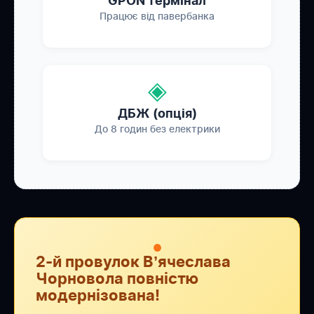
GPON термінал
Працює від павербанка
◈
ДБЖ (опція)
До 8 годин без електрики
●
2-й провулок Вʼячеслава
Чорновола повністю
модернізована!