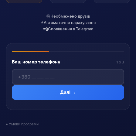
♾️
Необмежено друзів
⚡
Автоматичне нарахування
📲
Сповіщення в Telegram
Ваш номер телефону
1 з 3
Далі →
Умови програми