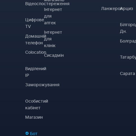
Відеоспостереження
Ланжерон
Арциз
Інтернет
для
Цифрове
аптек
Білгоро
TV
Дн.
Інтернет
Домашній
для
Болгра
телефон
клінік
Colocation
Сисадмін
Татарб
Виділений
Сарата
IP
Заморожування
Особистий
кабінет
Магазин
Бот