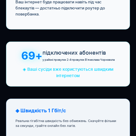
Ваш інтернет буде працювати навіть під час
блекаутів — достатньо підключити роутер до
повербанка.
підключених абонентів
69+
у районі провулок 2-й провулок Вʼячеслава Чорновола
◈ Ваші сусіди вже користуються швидким
інтернетом
◈ Швидкість 1 Гбіт/с
Реальна гігабітна швидкість без обмежень. Скачуйте фільми
за секунди, грайте онлайн без лагів.