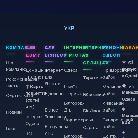
УКР
КОМПАНІЯ
ДЛЯ
ДЛЯ
ІНТЕРНЕТ
ІНТЕРНЕТ
РАЙОНИ
ВАКАН
ДОМУ
БІЗНЕСУ
У МІСТАХ
У
ОДЕСИ
Про
★ Усі
СЕЛИЩАХ
компанію
вакансі
Домашній
Інтернет
Одеса
Приморський
в Одесі
інтернет
для
район
Тарутине
Рекомендаційні
бізнесу
листи
◆
Ізмаїл
Малиновський
◎ Карта
Менед
Відеоспостереження
район
покриття
Березівка
Сертифікати
Одеса
(сотні
Білгород-
Київський
н.п.)
◈
Бізнес
Дн.
район
Біляївка
Новини
Менед
Інтернет
Телефонія
Чорноморськ
Суворовський
B2B
Одеса
Віртуальна
район
Сарата
Блог
◈
Всі
АТС
Білгород-
Центр