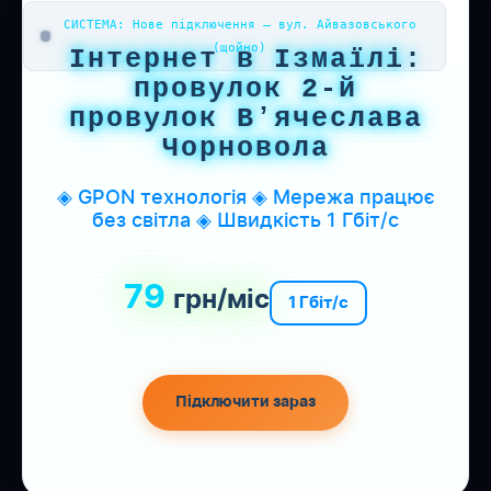
СИСТЕМА: Нове підключення — вул. Айвазовського
(щойно)
Інтернет в Ізмаїлі:
провулок 2-й
провулок Вʼячеслава
Чорновола
◈ GPON технологія ◈ Мережа працює
без світла ◈ Швидкість 1 Гбіт/с
79
грн/міс
1 Гбіт/с
Підключити зараз