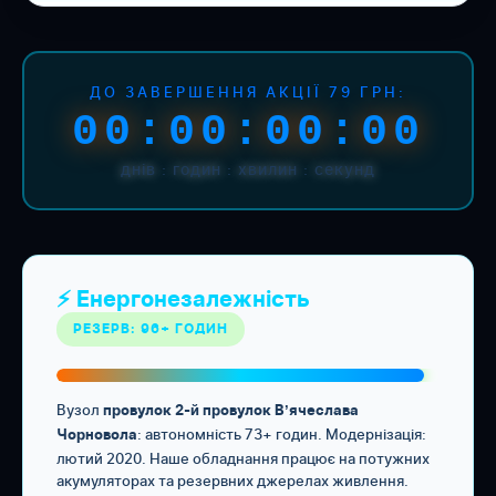
ДО ЗАВЕРШЕННЯ АКЦІЇ 79 ГРН:
00:00:00:00
днів : годин : хвилин : секунд
⚡ Енергонезалежність
РЕЗЕРВ: 96+ ГОДИН
Вузол
провулок 2-й провулок Вʼячеслава
: автономність 73+ годин. Модернізація:
Чорновола
лютий 2020. Наше обладнання працює на потужних
акумуляторах та резервних джерелах живлення.