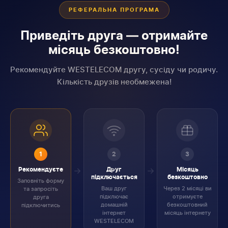
РЕФЕРАЛЬНА ПРОГРАМА
Приведіть друга — отримайте
місяць безкоштовно!
Рекомендуйте WESTELECOM другу, сусіду чи родичу.
Кількість друзів необмежена!
1
2
3
Рекомендуєте
Друг
Місяць
підключається
безкоштовно
Заповніть форму
Ваш друг
Через 2 місяці ви
та запросіть
підключає
отримуєте
друга
домашній
безкоштовний
підключитись
інтернет
місяць інтернету
WESTELECOM