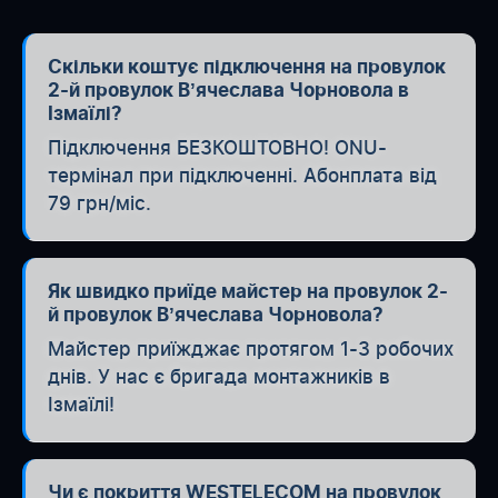
Скільки коштує підключення на провулок
2-й провулок Вʼячеслава Чорновола в
Ізмаїлі?
Підключення БЕЗКОШТОВНО! ONU-
термінал при підключенні. Абонплата від
79 грн/міс.
Як швидко приїде майстер на провулок 2-
й провулок Вʼячеслава Чорновола?
Майстер приїжджає протягом 1-3 робочих
днів. У нас є бригада монтажників в
Ізмаїлі!
Чи є покриття WESTELECOM на провулок