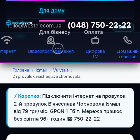
Для дому
(048) 750-22-22
hello@westelecom.ua
Кабінет
Для бізнесу
Оплата
нтернет
Відеоспостереження
Цифрове
Домашній
TV
телефон
Головна
›
Izmail
›
Vulytsia
›
2 i provulok viacheslava chornovola
WESTELECOM
Підключити інтернет на провулок
⚡ Коротко:
Онлайн-підтримка
2-й провулок Вʼячеслава Чорновола Ізмаїл
від 79 грн/міс. GPON 1 Гбіт. Мережа працює
без світла 96+ годин ☎ 750-22-22