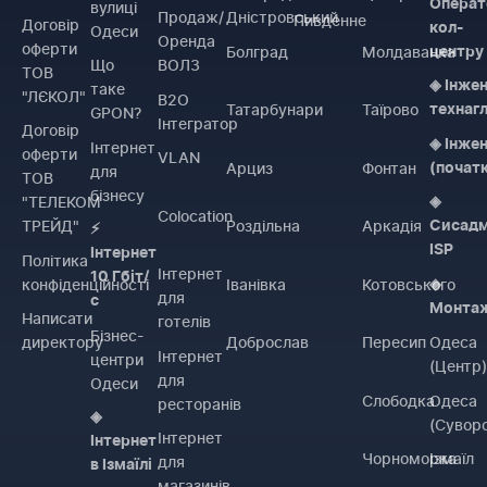
Операт
вулиці
Продаж/
Дністровський
Пивденне
Договiр
кол-
Одеси
Оренда
оферти
Болград
Молдаванка
центру
Що
ВОЛЗ
ТОВ
◈ Інже
таке
"ЛЄКОЛ"
B2O
Татарбунари
Таїрово
технаг
GPON?
Інтегратор
Договiр
◈ Інже
Інтернет
оферти
VLAN
Арциз
Фонтан
(почат
для
ТОВ
бізнесу
"ТЕЛЕКОМ
◈
Colocation
ТРЕЙД"
Роздільна
Аркадія
Сисадм
⚡
ISP
Інтернет
Політика
Інтернет
10 Гбіт/
конфіденційності
Іванівка
Котовського
◈
для
с
Монта
Написати
готелів
Бізнес-
директору
Доброслав
Пересип
Одеса
Інтернет
центри
(Центр
для
Одеси
Слободка
Одеса
ресторанів
◈
(Сувор
Інтернет
Інтернет
Чорноморка
Ізмаїл
для
в Ізмаїлі
магазинів