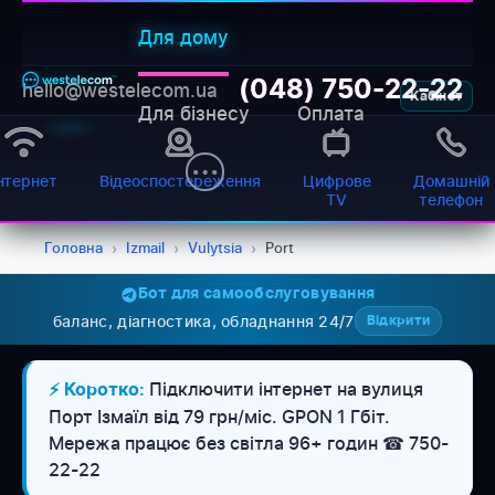
Для дому
(048) 750-22-22
hello@westelecom.ua
Кабінет
Для бізнесу
Оплата
нтернет
Відеоспостереження
Цифрове
Домашній
TV
телефон
Головна
›
Izmail
›
Vulytsia
›
Port
Бот для самообслуговування
баланс, діагностика, обладнання 24/7
Відкрити
WESTELECOM
Онлайн-підтримка
Підключити інтернет на вулиця
⚡ Коротко:
Порт Ізмаїл від 79 грн/міс. GPON 1 Гбіт.
Мережа працює без світла 96+ годин ☎ 750-
22-22