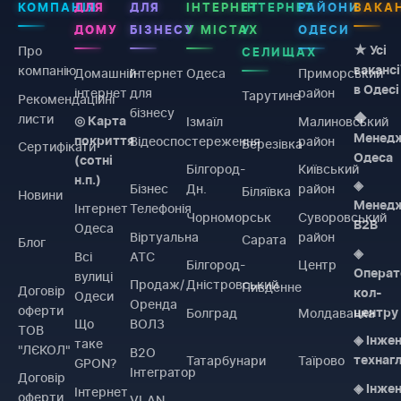
КОМПАНІЯ
ДЛЯ
ДЛЯ
ІНТЕРНЕТ
ІНТЕРНЕТ
РАЙОНИ
ВАКАН
ДОМУ
БІЗНЕСУ
У МІСТАХ
У
ОДЕСИ
Про
★ Усі
СЕЛИЩАХ
компанію
вакансі
Домашній
Інтернет
Одеса
Приморський
в Одесі
інтернет
для
район
Тарутине
Рекомендаційні
бізнесу
листи
◆
Ізмаїл
Малиновський
◎ Карта
Менед
Відеоспостереження
район
покриття
Березівка
Сертифікати
Одеса
(сотні
Білгород-
Київський
н.п.)
◈
Бізнес
Дн.
район
Біляївка
Новини
Менед
Інтернет
Телефонія
Чорноморськ
Суворовський
B2B
Одеса
Віртуальна
район
Сарата
Блог
◈
Всі
АТС
Білгород-
Центр
Операт
вулиці
Продаж/
Дністровський
Пивденне
Договiр
кол-
Одеси
Оренда
оферти
Болград
Молдаванка
центру
Що
ВОЛЗ
ТОВ
◈ Інже
таке
"ЛЄКОЛ"
B2O
Татарбунари
Таїрово
технаг
GPON?
Інтегратор
Договiр
◈ Інже
Інтернет
оферти
VLAN