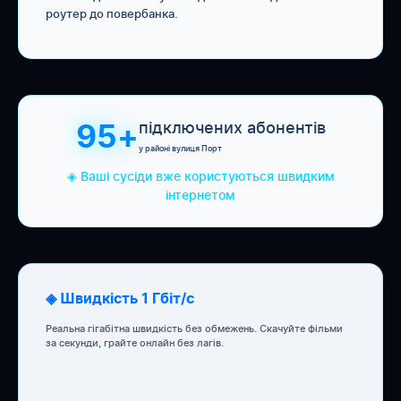
роутер до повербанка.
підключених абонентів
95+
у районі вулиця Порт
◈ Ваші сусіди вже користуються швидким
інтернетом
◈ Швидкість 1 Гбіт/с
Реальна гігабітна швидкість без обмежень. Скачуйте фільми
за секунди, грайте онлайн без лагів.