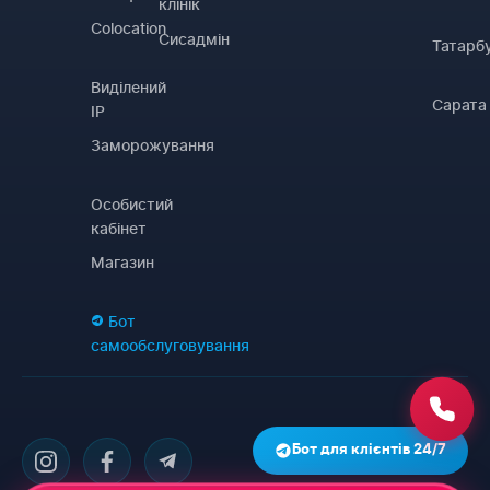
клінік
Colocation
Сисадмін
Татарб
Виділений
Сарата
IP
Заморожування
Особистий
кабінет
Магазин
Бот
самообслуговування
Бот для клієнтів 24/7