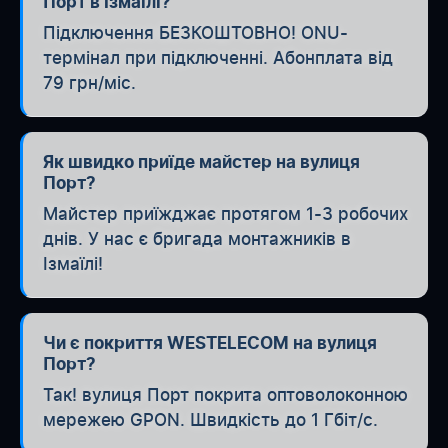
Порт в Ізмаїлі?
Підключення БЕЗКОШТОВНО! ONU-
термінал при підключенні. Абонплата від
79 грн/міс.
Як швидко приїде майстер на вулиця
Порт?
Майстер приїжджає протягом 1-3 робочих
днів. У нас є бригада монтажників в
Ізмаїлі!
Чи є покриття WESTELECOM на вулиця
Порт?
Так! вулиця Порт покрита оптоволоконною
мережею GPON. Швидкість до 1 Гбіт/с.