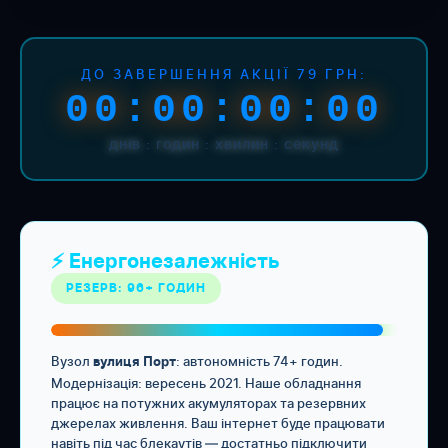
ДО ЗАВЕРШЕННЯ АКЦІЇ 79 ГРН:
00:00:00:00
днів : годин : хвилин : секунд
⚡ Енергонезалежність
РЕЗЕРВ: 96+ ГОДИН
Вузол
: автономність 74+ годин.
вулиця Порт
Модернізація: вересень 2021. Наше обладнання
працює на потужних акумуляторах та резервних
джерелах живлення. Ваш інтернет буде працювати
навіть під час блекаутів — достатньо підключити