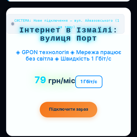
СИСТЕМА: Нове підключення — вул. Айвазовського (1
хв тому)
Інтернет в Ізмаїлі:
вулиця Порт
◈ GPON технологія ◈ Мережа працює
без світла ◈ Швидкість 1 Гбіт/с
79
грн/міс
1 Гбіт/с
Підключити зараз