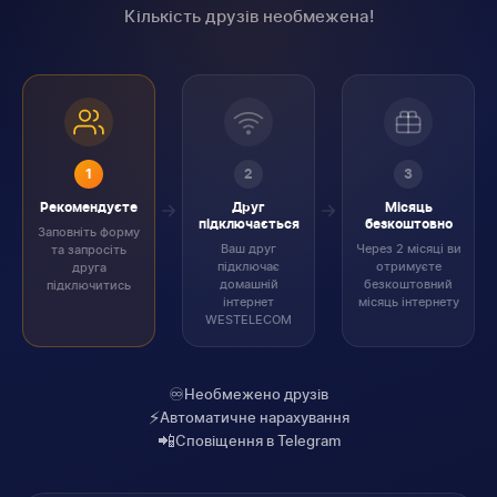
Кількість друзів необмежена!
1
2
3
Рекомендуєте
Друг
Місяць
підключається
безкоштовно
Заповніть форму
Ваш друг
Через 2 місяці ви
та запросіть
підключає
отримуєте
друга
домашній
безкоштовний
підключитись
інтернет
місяць інтернету
WESTELECOM
♾️
Необмежено друзів
⚡
Автоматичне нарахування
📲
Сповіщення в Telegram