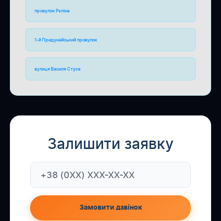
провулок Рєпіна
1-й Придунайський провулок
вулиця Василя Стуса
Залишити заявку
Замовити дзвінок