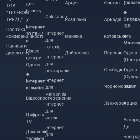
Арциз
Фонтан
(почат
для
ТОВ
бізнесу
"ТЕЛЕКОМ
◈
Colocation
ТРЕЙД"
Роздільна
Аркадія
Сисадм
⚡
ISP
Інтернет
Політика
Інтернет
10 Гбіт/
конфіденційності
Іванівка
Котовського
◈
для
с
Монта
Написати
готелів
Бізнес-
директору
Доброслав
Пересип
Одеса
Інтернет
центри
(Центр
для
Одеси
Слободка
Одеса
ресторанів
◈
(Сувор
Інтернет
Інтернет
Чорноморка
Ізмаїл
для
в Ізмаїлі
магазинів
Відеоспостереження
Ланжерон
Арциз
Інтернет
для
Цифрове
аптек
Білгоро
TV
Дн.
Інтернет
Домашній
для
Болгра
телефон