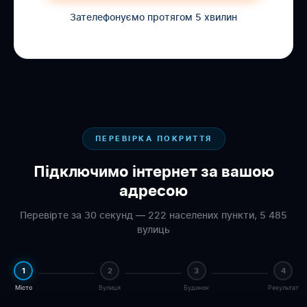
Зателефонуємо протягом 5 хвилин
ПЕРЕВІРКА ПОКРИТТЯ
Підключимо інтернет за вашою
адресою
Перевірте за 30 секунд — 222 населених пункти, 5 485
вулиць
1
2
3
4
Місто
Вулиця
Будинок
Результат