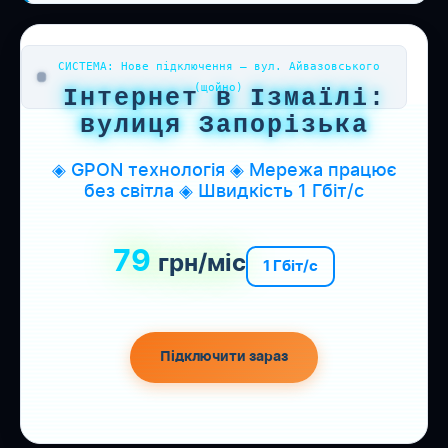
СИСТЕМА: Нове підключення — вул. Айвазовського
(щойно)
Інтернет в Ізмаїлі:
вулиця Запорізька
◈ GPON технологія ◈ Мережа працює
без світла ◈ Швидкість 1 Гбіт/с
79
грн/міс
1 Гбіт/с
Підключити зараз