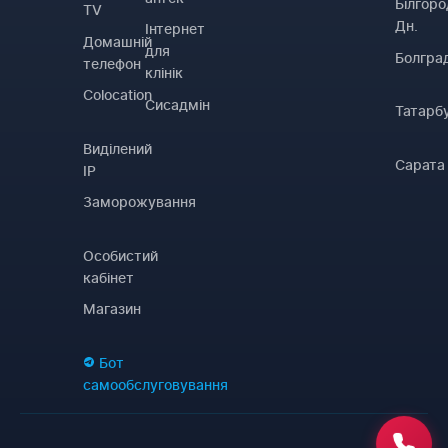
Білгоро
TV
Дн.
Інтернет
Домашній
для
Болгра
телефон
клінік
Colocation
Сисадмін
Татарб
Виділений
Сарата
IP
Заморожування
Особистий
кабінет
Магазин
Бот
самообслуговування