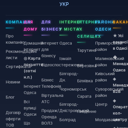
УКР
КОМПАНІЯ
ДЛЯ
ДЛЯ
ІНТЕРНЕТ
ІНТЕРНЕТ
РАЙОНИ
ВАКАН
ДОМУ
БІЗНЕСУ
У МІСТАХ
У
ОДЕСИ
Про
★ Усі
СЕЛИЩАХ
компанію
вакансі
Домашній
Інтернет
Одеса
Приморський
в Одесі
інтернет
для
район
Тарутине
Рекомендаційні
бізнесу
листи
◆
Ізмаїл
Малиновський
◎ Карта
Менед
Відеоспостереження
район
покриття
Березівка
Сертифікати
Одеса
(сотні
Білгород-
Київський
н.п.)
◈
Бізнес
Дн.
район
Біляївка
Новини
Менед
Інтернет
Телефонія
Чорноморськ
Суворовський
B2B
Одеса
Віртуальна
район
Сарата
Блог
◈
Всі
АТС
Білгород-
Центр
Операт
вулиці
Продаж/
Дністровський
Пивденне
Договiр
кол-
Одеси
Оренда
оферти
Болград
Молдаванка
центру
Що
ВОЛЗ
ТОВ