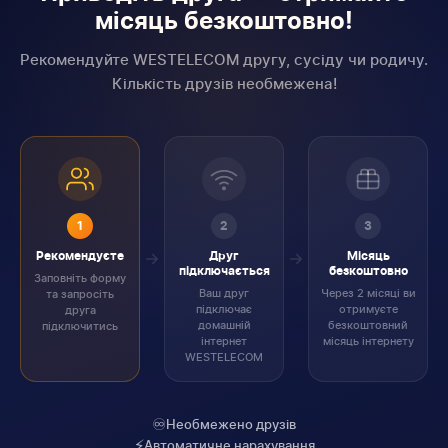
місяць безкоштовно!
Рекомендуйте WESTELECOM другу, сусіду чи родичу.
Кількість друзів необмежена!
1
2
3
Рекомендуєте
Друг
Місяць
підключається
безкоштовно
Заповніть форму
Ваш друг
Через 2 місяці ви
та запросіть
підключає
отримуєте
друга
домашній
безкоштовний
підключитись
інтернет
місяць інтернету
WESTELECOM
♾️
Необмежено друзів
⚡
Автоматичне нарахування