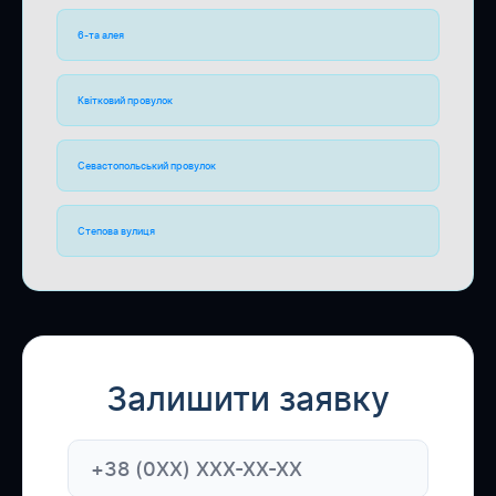
6-та алея
Квітковий провулок
Севастопольський провулок
Степова вулиця
Залишити заявку