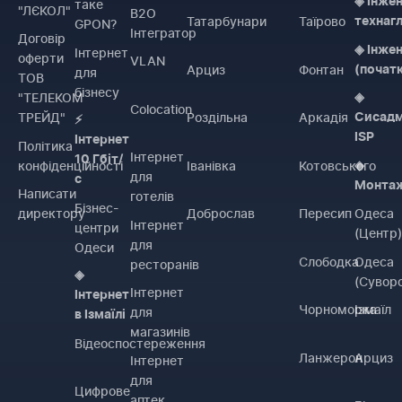
◈ Інже
таке
"ЛЄКОЛ"
B2O
Татарбунари
Таїрово
технаг
GPON?
Інтегратор
Договiр
◈ Інже
Інтернет
оферти
VLAN
Арциз
Фонтан
(почат
для
ТОВ
бізнесу
"ТЕЛЕКОМ
◈
Colocation
ТРЕЙД"
Роздільна
Аркадія
Сисадм
⚡
ISP
Інтернет
Політика
Інтернет
10 Гбіт/
конфіденційності
Іванівка
Котовського
◈
для
с
Монта
Написати
готелів
Бізнес-
директору
Доброслав
Пересип
Одеса
Інтернет
центри
(Центр
для
Одеси
Слободка
Одеса
ресторанів
◈
(Сувор
Інтернет
Інтернет
Чорноморка
Ізмаїл
для
в Ізмаїлі
магазинів
Відеоспостереження
Ланжерон
Арциз
Інтернет
для
Цифрове
аптек