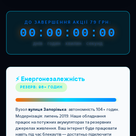
ДО ЗАВЕРШЕННЯ АКЦІЇ 79 ГРН:
00:00:00:00
днів : годин : хвилин : секунд
⚡ Енергонезалежність
РЕЗЕРВ: 96+ ГОДИН
Вузол
: автономність 104+ годин.
вулиця Запорізька
Модернізація: липень 2019. Наше обладнання
працює на потужних акумуляторах та резервних
джерелах живлення. Ваш інтернет буде працювати
навіть під час блекаутів — достатньо підключити