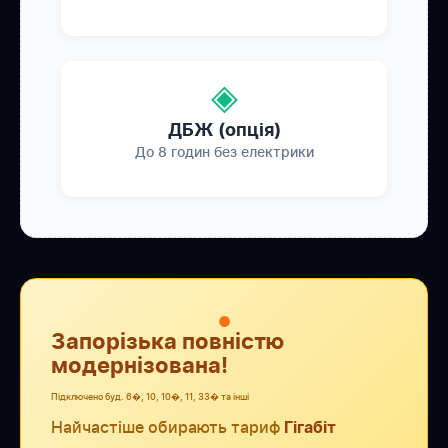
◈
ДБЖ (опція)
До 8 годин без електрики
●
Запорізька повністю
модернізована!
Підключено буд. 6�, 10, 10�, 11, 33� та інші
Найчастіше обирають тариф
Гігабіт