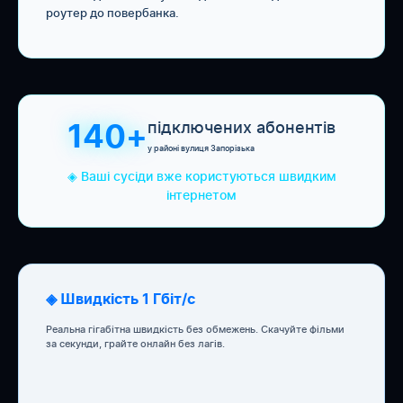
роутер до повербанка.
підключених абонентів
140+
у районі вулиця Запорізька
◈ Ваші сусіди вже користуються швидким
інтернетом
◈ Швидкість 1 Гбіт/с
Реальна гігабітна швидкість без обмежень. Скачуйте фільми
за секунди, грайте онлайн без лагів.