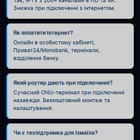
Так, IPTV з 200+ каналами в HD та 4K.
Знижка при підключенні з інтернетом.
Як оплатити інтернет?
Онлайн в особистому кабінеті,
Приват24/Monobank, термінали,
відділення банку.
Який роутер дають при підключенні?
Сучасний ONU-термінал при підключенні
назавжди. Безкоштовний монтаж та
налаштування.
Чи є техпідтримка для Ізмаїла?