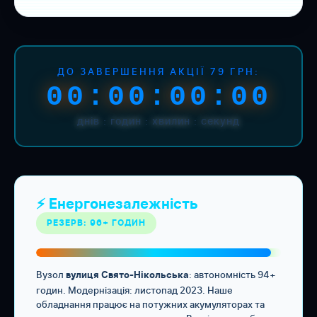
ДО ЗАВЕРШЕННЯ АКЦІЇ 79 ГРН:
00:00:00:00
днів : годин : хвилин : секунд
⚡ Енергонезалежність
РЕЗЕРВ: 96+ ГОДИН
Вузол
: автономність 94+
вулиця Свято-Нікольська
годин. Модернізація: листопад 2023. Наше
обладнання працює на потужних акумуляторах та