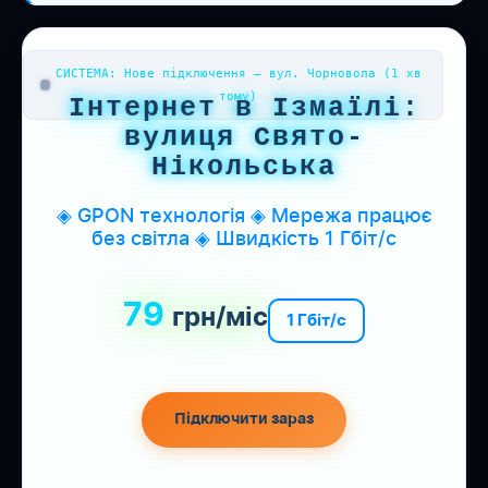
СИСТЕМА: Нове підключення — вул. Чорновола (1 хв
тому)
Інтернет в Ізмаїлі:
вулиця Свято-
Нікольська
◈ GPON технологія ◈ Мережа працює
без світла ◈ Швидкість 1 Гбіт/с
79
грн/міс
1 Гбіт/с
Підключити зараз