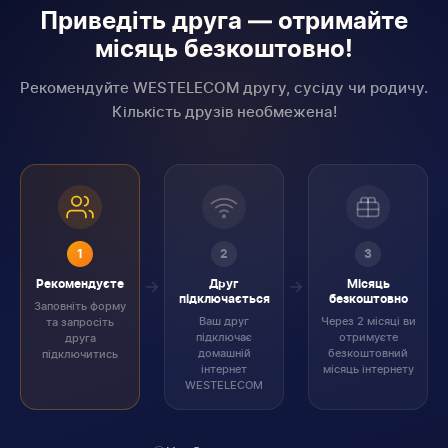
Приведіть друга — отримайте
місяць безкоштовно!
Рекомендуйте WESTELECOM другу, сусіду чи родичу.
Кількість друзів необмежена!
1
2
3
Рекомендуєте
Друг
Місяць
підключається
безкоштовно
Заповніть форму
Ваш друг
Через 2 місяці ви
та запросіть
підключає
отримуєте
друга
домашній
безкоштовний
підключитись
інтернет
місяць інтернету
WESTELECOM