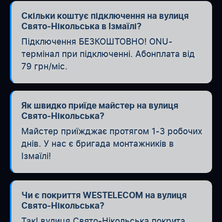
Скільки коштує підключення на вулиця
Свято-Нікольська в Ізмаїлі?
Підключення БЕЗКОШТОВНО! ONU-
термінал при підключенні. Абонплата від
79 грн/міс.
Як швидко приїде майстер на вулиця
Свято-Нікольська?
Майстер приїжджає протягом 1-3 робочих
днів. У нас є бригада монтажників в
Ізмаїлі!
Чи є покриття WESTELECOM на вулиця
Свято-Нікольська?
Так! вулиця Свято-Нікольська покрита