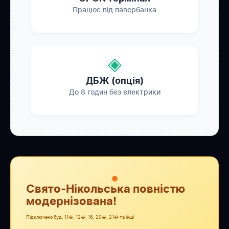
Працює від павербанка
◈
ДБЖ (опція)
До 8 годин без електрики
●
Свято-Нікольська повністю
модернізована!
Підключено буд. 11�, 12�, 16, 20�, 21� та інші