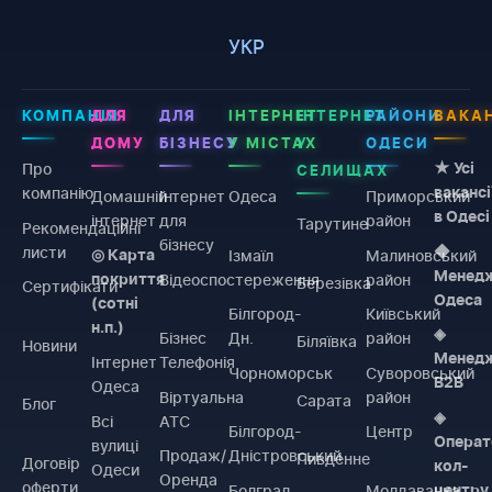
УКР
КОМПАНІЯ
ДЛЯ
ДЛЯ
ІНТЕРНЕТ
ІНТЕРНЕТ
РАЙОНИ
ВАКАН
ДОМУ
БІЗНЕСУ
У МІСТАХ
У
ОДЕСИ
Про
★ Усі
СЕЛИЩАХ
компанію
вакансі
Домашній
Інтернет
Одеса
Приморський
в Одесі
інтернет
для
район
Тарутине
Рекомендаційні
бізнесу
листи
◆
Ізмаїл
Малиновський
◎ Карта
Менед
Відеоспостереження
район
покриття
Березівка
Сертифікати
Одеса
(сотні
Білгород-
Київський
н.п.)
◈
Бізнес
Дн.
район
Біляївка
Новини
Менед
Інтернет
Телефонія
Чорноморськ
Суворовський
B2B
Одеса
Віртуальна
район
Сарата
Блог
◈
Всі
АТС
Білгород-
Центр
Операт
вулиці
Продаж/
Дністровський
Пивденне
Договiр
кол-
Одеси
Оренда
оферти
Болград
Молдаванка
центру