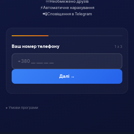
♾️
Необмежено друзів
⚡
Автоматичне нарахування
📲
Сповіщення в Telegram
Ваш номер телефону
1 з 3
Далі →
Умови програми