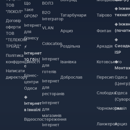
Що
ВОЛЗ
ТОВ
◈ Інже
таке
"ЛЄКОЛ"
B2O
Татарбунари
Таїрово
технаг
GPON?
Інтегратор
Договiр
◈ Інже
Інтернет
оферти
VLAN
Арциз
Фонтан
(почат
для
ТОВ
бізнесу
"ТЕЛЕКОМ
◈
Colocation
ТРЕЙД"
Роздільна
Аркадія
Сисадм
⚡
ISP
Інтернет
Політика
Інтернет
10 Гбіт/
конфіденційності
Іванівка
Котовського
◈
для
с
Монта
Написати
готелів
Бізнес-
директору
Доброслав
Пересип
Одеса
Інтернет
центри
(Центр
для
Одеси
Слободка
Одеса
ресторанів
◈
(Сувор
Інтернет
Інтернет
Чорноморка
Ізмаїл
для
в Ізмаїлі
магазинів
Відеоспостереження
Ланжерон
Арциз
Інтернет