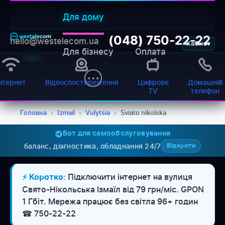
Для дому
(048) 750-22-22
hello@westelecom.ua
Кабінет
Для бізнесу
Оплата
нтернет
Відеоспостереження
Цифрове
Домашній
TV
телефон
Головна
›
Izmail
›
Vulytsia
›
Sviato nikolska
Бот для самообслуговування
баланс, діагностика, обладнання 24/7
Відкрити
WESTELECOM
Онлайн-підтримка
Підключити інтернет на вулиця
⚡ Коротко:
Свято-Нікольська Ізмаїл від 79 грн/міс. GPON
1 Гбіт. Мережа працює без світла 96+ годин
☎ 750-22-22