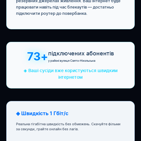
резервних джерелах живлення. Ваш інтернет буде
працювати навіть під час блекаутів — достатньо
підключити роутер до повербанка.
підключених абонентів
73+
у районі вулиця Свято-Нікольська
◈ Ваші сусіди вже користуються швидким
інтернетом
◈ Швидкість 1 Гбіт/с
Реальна гігабітна швидкість без обмежень. Скачуйте фільми
за секунди, грайте онлайн без лагів.