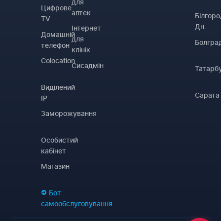
для
Цифрове
аптек
Білгоро
TV
Дн.
Інтернет
Домашній
для
Болгра
телефон
клінік
Colocation
Сисадмін
Татарб
Виділений
Сарата
IP
Заморожування
Особистий
кабінет
Магазин
Бот
самообслуговування