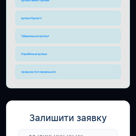
вулиця Івана Підкови
вулиця Єдності
Гайдамацька вулиця
Корабельна вулиця
провулок Котляревського
Залишити заявку